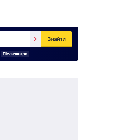
Знайти
Післязавтра