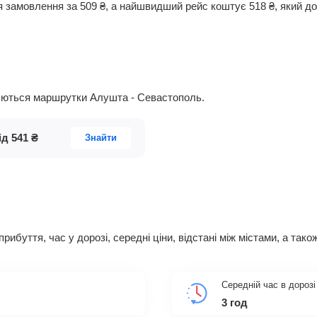
я замовлення за
509
₴
, а найшвидший рейс коштує
518
₴
, який д
вляються маршрутки Алушта - Севастополь.
ід
541
₴
Знайти
 прибуття, час у дорозі, середні ціни, відстані між містами, а т
Середній час в дорозі
3 год