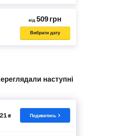
509
грн
від
Вибрати дату
21
Подивитись
₴