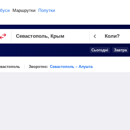
буси
Маршрутки
Попутки
Коли?
Cьогодні
Завтра
евастополь
Зворотно:
Севастополь – Алушта