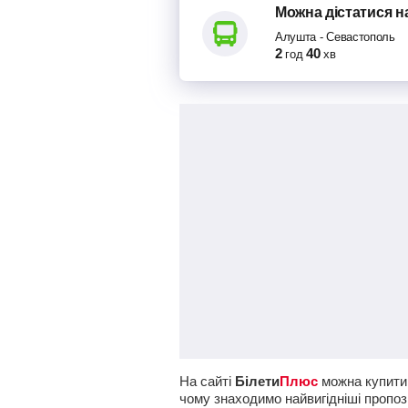
Можна дістатися
н
Алушта
-
Севастополь
2
40
год
хв
На сайті
Білети
Плюс
можна купити 
чому знаходимо найвигідніші пропози