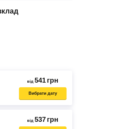
зклад
541
грн
від
Вибрати дату
537
грн
від