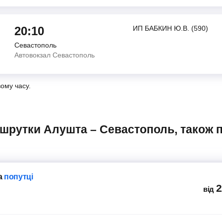
20:10
ИП БАБКИН Ю.В. (590)
Севастополь
Автовокзал Севастополь
вому часу.
а
попутці
2
від