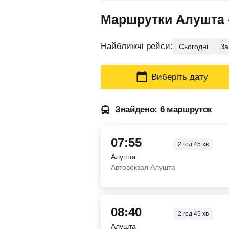
Маршрутки Алушта –
Найближчі рейси:
Сьогодні
За
Виберіть дату
Знайдено: 6 маршруток
07:55
2
год
45
хв
Алушта
Автовокзал Алушта
08:40
2
год
45
хв
Алушта