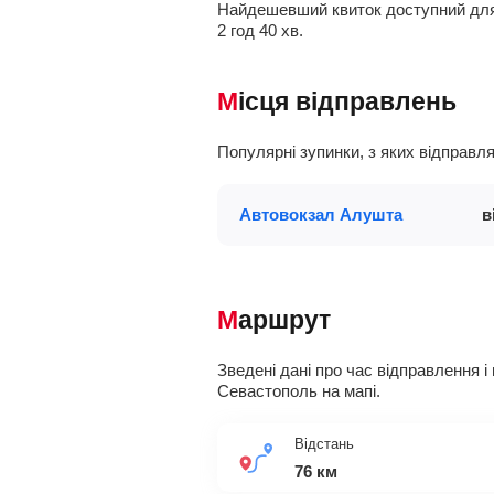
Найдешевший квиток доступний дл
2
год
40
хв
.
Місця відправлень
Популярні зупинки, з яких відпра
Автовокзал Алушта
в
Маршрут
Зведені дані про час відправлення і
Севастополь на мапі.
Відстань
76 км