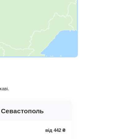
аві.
 Севастополь
від
442
₴