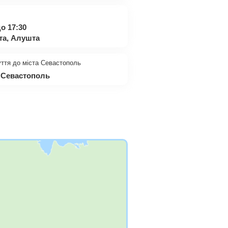
о 17:30
та, Алушта
уття до міста Севастополь
л Севастополь