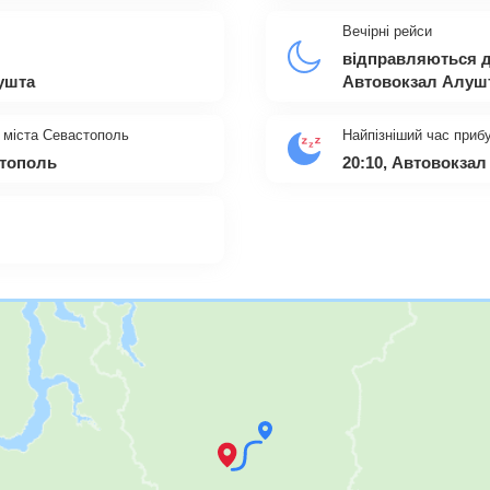
Вечірні рейси
відправляються д
ушта
Автовокзал Алуш
 міста Севастополь
Найпізніший час приб
стополь
20:10, Автовокза