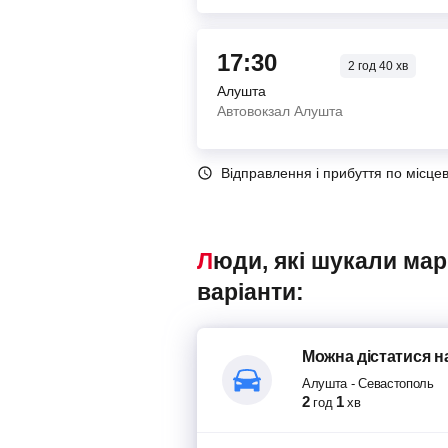
17:30
2
год
40
хв
Алушта
Автовокзал Алушта
Відправлення і прибуття по місце
Люди, які шукали маршрутки Алушта – Севастополь, також переглядали наступні
варіанти:
Можна дістатися
н
Алушта
-
Севастополь
2
1
год
хв