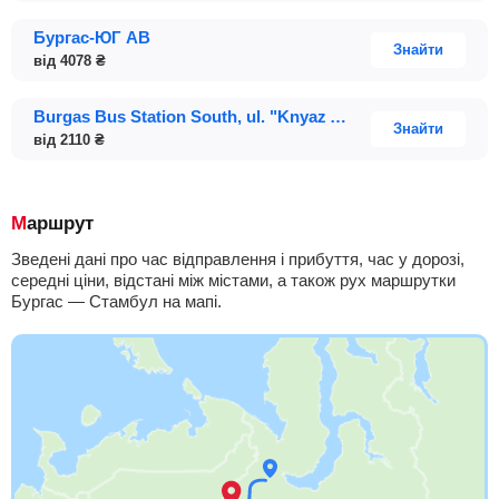
Бургас-ЮГ АВ
Знайти
від
4078
₴
Burgas Bus Station South, ul. "Knyaz Alexander Batenberg"
Знайти
від
2110
₴
Маршрут
Зведені дані про час відправлення і прибуття, час у дорозі,
середні ціни, відстані між містами, а також рух маршрутки
Бургас — Стамбул на мапі.