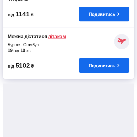
1141
Подивитись
від
₴
Можна дістатися
літаком
Бургас
-
Стамбул
19
10
год
хв
5102
Подивитись
від
₴