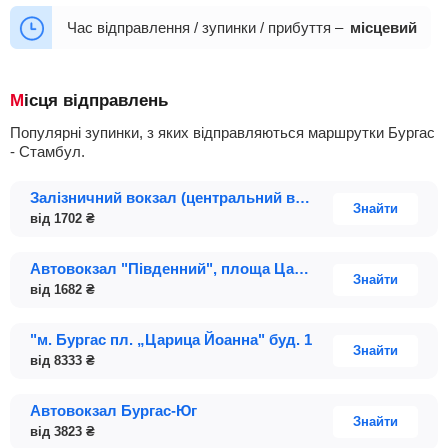
06:30
07:00
08:00
09:30
+13
00:30
01:30
05:01
05:30
06:00
Час відправлення / зупинки / прибуття –
місцевий
06:10
06:30
07:00
08:00
+14
Місця відправлень
Популярні зупинки, з яких відправляються маршрутки Бургас
- Стамбул.
Залізничний вокзал (центральний вхід) вул. Иван Вазов, 1
Знайти
від
1702
₴
Автовокзал "Південний", площа Царица Йоанна
Знайти
від
1682
₴
"м. Бургас пл. „Царица Йоанна" буд. 1
Знайти
від
8333
₴
Автовокзал Бургас-Юг
Знайти
від
3823
₴