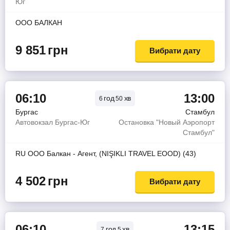
Юг
ООО БАЛКАН
9 851
грн
Вибрати дату
06:10
13:00
год
хв
6
50
Бургас
Стамбул
Автовокзал Бургас-Юг
Остановка "Новый Аэропорт
Стамбул"
RU ООО Балкан - Агент, (NIŞIKLI TRAVEL EOOD) (43)
4 502
грн
Вибрати дату
06:10
13:15
год
хв
7
5