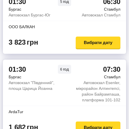
01:30
06:30
год
5
Бургас
Стамбул
Автовокзал Бургас-Юг
Автовокзал Стамбул
ООО БАЛКАН
3 823
грн
Вибрати дату
01:30
07:30
год
6
Бургас
Стамбул
Автовокзал "Південний",
Автовокзал Esenler,
площа Царица Йоанна
мікрорайон Алтинтепсі,
район Байрампаша,
платформа 101-102
ArdaTur
1 682
грн
Вибрати дату