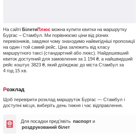
На сайті
Білети
Плюс
можна купити квитки на маршрутку
Бургас – Стамбул. Ми порівнюємо ціни від різних
перевізників, завдяки чому знаходимо найвигідніші пропозиції
на один і той самий рейс. Ціна залежить від класу
маршрутного таксі (стандартний або люкс). Найдешевший
квиток доступний для замовлення за
1 194
₴
, а найшвидший
рейс коштує
3823
₴
, який доїжджає до міста Стамбул за
4
год
15
хв
.
Розклад
Щоб перевірити розклад маршруток Бургас — Стамбул і
доступні місця, виберіть день тижня і час відправлення.
Для посадки пред’явіть
паспорт
и
роздрукований білет