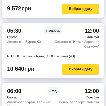
9 572
грн
Вибрати дату
05:30
12:00
год
хв
6
30
Бургас
Стамбул
Автовокзал Бургас-Юг
Остановка "Новый Аэропорт
Стамбул"
RU ООО Балкан - Агент, (ООО Балкан) (43)
10 640
грн
Вибрати дату
06:00
12:00
год
6
Бургас
Стамбул
Автовокзал Бургас Термінал
Новий Аеропорт Стамбул