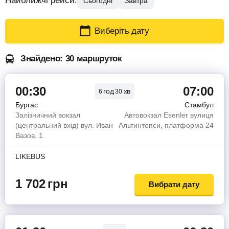
Найближчі рейси:
Сьогодні
Завтра
Виберіть дату
Знайдено: 30 маршруток
00:30
07:00
год
хв
6
30
Бургас
Стамбул
Залізничний вокзал
Автовокзал Esenler вулиця
(центральний вхід) вул. Иван
Альтинтепси, платформа 24
Вазов, 1
LIKEBUS
1 702
грн
Вибрати дату