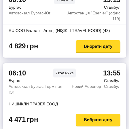
Бургас
Стамбул
Автовокзал Бургас-Юг
Автостанція "Esenler" (офис
119)
RU ООО Балкан - Агент, (NIŞIKLI TRAVEL EOOD) (43)
4 829
грн
Вибрати дату
06:10
13:55
год
хв
7
45
Бургас
Стамбул
Автовокзал Бургас Термінал
Новий Аеропорт Стамбул
Юг
НИШИКЛИ ТРАВЕЛ ЕООД
4 471
грн
Вибрати дату