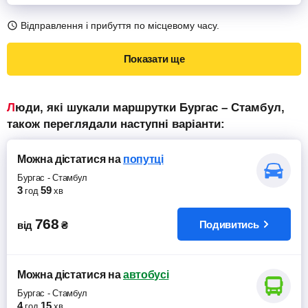
Відправлення і прибуття по місцевому часу.
Показати ще
Люди, які шукали маршрутки Бургас – Стамбул,
також переглядали наступні варіанти:
Можна дістатися
на
попутці
Бургас
-
Стамбул
3
59
год
хв
768
Подивитись
від
₴
Можна дістатися
на
автобусі
Бургас
-
Стамбул
4
15
год
хв