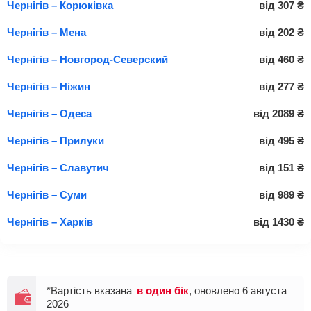
Чернігів – Корюківка
від
307
₴
Чернігів – Мена
від
202
₴
Чернігів – Новгород-Северский
від
460
₴
Чернігів – Ніжин
від
277
₴
Чернігів – Одеса
від
2089
₴
Чернігів – Прилуки
від
495
₴
Чернігів – Славутич
від
151
₴
Чернігів – Суми
від
989
₴
Чернігів – Харків
від
1430
₴
*Вартість вказана
в один бік
, оновлено 6 августа
2026