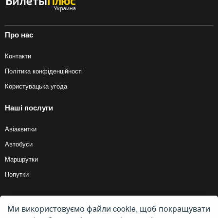
Про нас
Контакти
Політика конфіденційності
Користувацька угода
Наші послуги
Авіаквитки
Автобуси
Маршрутки
Попутки
Ми використовуємо файли cookie, щоб покращувати
© 2012 — 2026, Biletyplus, ООО «Инновэйтив Трэвел Текнолоджиз». Усі
права захищені. Купівля квитків на маршрутку здійснюється користувачем