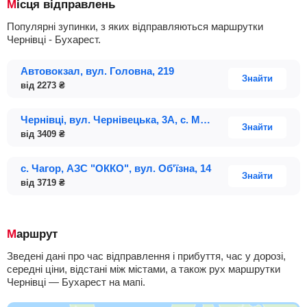
Місця відправлень
Популярні зупинки, з яких відправляються маршрутки
Чернівці - Бухарест.
Автовокзал, вул. Головна, 219
Знайти
від
2273
₴
Чернівці, вул. Чернівецька, 3А, с. Магала (АЗС "БРСМ Нафта")
Знайти
від
3409
₴
с. Чагор, АЗС "ОККО", вул. Об'їзна, 14
Знайти
від
3719
₴
Маршрут
Зведені дані про час відправлення і прибуття, час у дорозі,
середні ціни, відстані між містами, а також рух маршрутки
Чернівці — Бухарест на мапі.