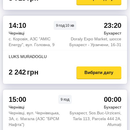
14:10
23:20
год
хв
9
10
Чернівці
Бухарест
с. Коровія, АЗС "AMIC
Doraly Expo Market, шоссе
Energy", вул. Головна, 9
Бухарест - Урзичени, 16-31
LUKS MURADOGLU
2 242
грн
Вибрати дату
15:00
00:00
год
9
Чернівці
Бухарест
Чернівці, вул. Чернівецька,
Бухарест, Sos.Buc-Urziceni,
3А, с. Магала (АЗС "БРСМ
Tarla 113, Parcela 444 2A,
Нафта")
Afumați