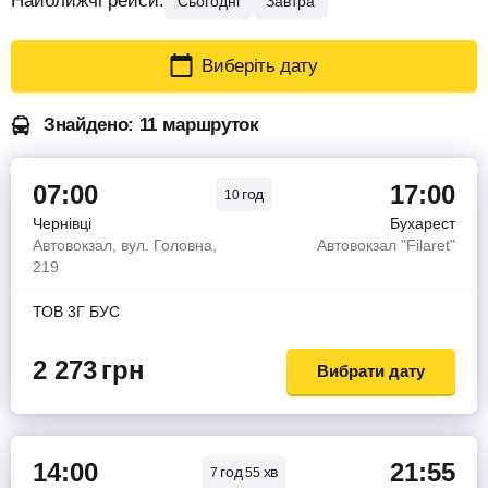
Найближчі рейси:
Сьогодні
Завтра
Виберіть дату
Знайдено: 11 маршруток
07:00
17:00
год
10
Чернівці
Бухарест
Автовокзал, вул. Головна,
Автовокзал "Filaret"
219
ТОВ 3Г БУС
2 273
грн
Вибрати дату
14:00
21:55
год
хв
7
55