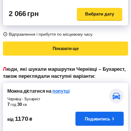
2 066
грн
Вибрати дату
Відправлення і прибуття по місцевому часу.
Показати ще
Люди, які шукали маршрутки Чернівці – Бухарест,
також переглядали наступні варіанти:
Можна дістатися
на
попутці
Чернівці
-
Бухарест
7
30
год
хв
1170
Подивитись
від
₴