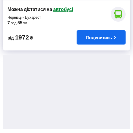
Можна дістатися
на
автобусі
Чернівці
-
Бухарест
7
55
год
хв
1972
Подивитись
від
₴