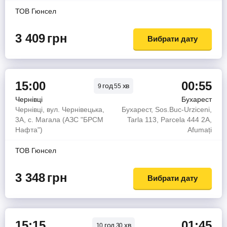
ТОВ Гюнсел
3 409
грн
Вибрати дату
15:00
00:55
год
хв
9
55
Чернівці
Бухарест
Чернівці, вул. Чернівецька,
Бухарест, Sos.Buc-Urziceni,
3А, с. Магала (АЗС "БРСМ
Tarla 113, Parcela 444 2A,
Нафта")
Afumați
ТОВ Гюнсел
3 348
грн
Вибрати дату
15:15
01:45
год
хв
10
30