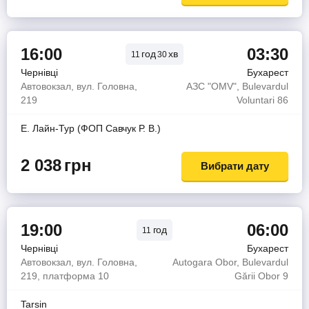
16:00
03:30
год
хв
11
30
Чернівці
Бухарест
Автовокзал, вул. Головна,
АЗС "OMV", Bulevardul
219
Voluntari 86
Е. Лайн-Тур (ФОП Савчук Р. В.)
2 038
грн
Вибрати дату
19:00
06:00
год
11
Чернівці
Бухарест
Автовокзал, вул. Головна,
Autogara Obor, Bulevardul
219, платформа 10
Gării Obor 9
Tarsin