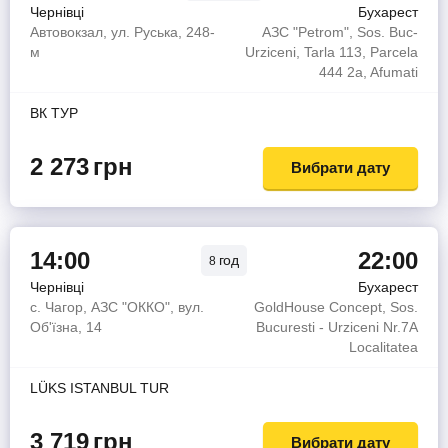
Чернівці
Бухарест
Автовокзал, ул. Руська, 248-
АЗС "Petrom", Sos. Buc-
м
Urziceni, Tarla 113, Parcela
444 2a, Afumati
ВК ТУР
2 273
грн
Вибрати дату
14:00
22:00
год
8
Чернівці
Бухарест
с. Чагор, АЗС "ОККО", вул.
GoldHouse Concept, Sos.
Об'їзна, 14
Bucuresti - Urziceni Nr.7A
Localitatea
LÜKS ISTANBUL TUR
3 719
грн
Вибрати дату