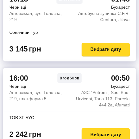
Чернівці
Бухарест
Автовокзал, вул. Головна,
Автобусна зупинка C.F.R.
219
Centura, Jilava
Сонячний Тур
3 145
грн
Вибрати дату
16:00
00:50
год
хв
8
50
Чернівці
Бухарест
Автовокзал, вул. Головна,
АЗС "Petrom", Sos. Buc-
219, платформа 5
Urziceni, Tarla 113, Parcela
444 2a, Afumati
ТОВ 3Г БУС
2 242
грн
Вибрати дату