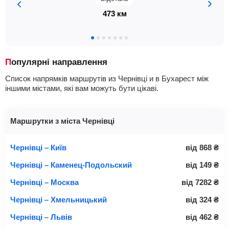
473 км
Популярні направлення
Список напрямків маршрутів из Чернівці и в Бухарест між
іншими містами, які вам можуть бути цікаві.
Маршрутки з міста Чернівці
Чернівці – Київ
від
868
₴
Чернівці – Каменец-Подольский
від
149
₴
Чернівці – Москва
від
7282
₴
Чернівці – Хмельницький
від
324
₴
Чернівці – Львів
від
462
₴