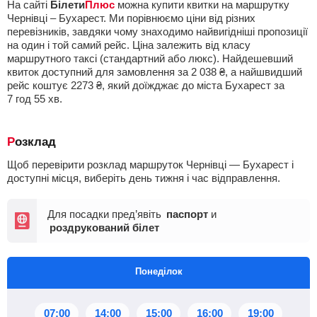
На сайті
Білети
Плюс
можна купити квитки на маршрутку
Чернівці – Бухарест. Ми порівнюємо ціни від різних
перевізників, завдяки чому знаходимо найвигідніші пропозиції
на один і той самий рейс. Ціна залежить від класу
маршрутного таксі (стандартний або люкс). Найдешевший
квиток доступний для замовлення за
2 038
₴
, а найшвидший
рейс коштує
2273
₴
, який доїжджає до міста Бухарест за
7
год
55
хв
.
Розклад
Щоб перевірити розклад маршруток Чернівці — Бухарест і
доступні місця, виберіть день тижня і час відправлення.
Для посадки пред’явіть
паспорт
и
роздрукований білет
Понеділок
07:00
14:00
15:00
16:00
19:00