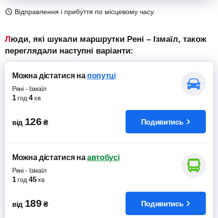
Відправлення і прибуття по місцевому часу.
Люди, які шукали маршрутки Рені – Ізмаїл, також
переглядали наступні варіанти:
Можна дістатися
на
попутці
Рені
-
Ізмаїл
1
4
год
хв
126
Подивитись
від
₴
Можна дістатися
на
автобусі
Рені
-
Ізмаїл
1
45
год
хв
189
Подивитись
від
₴