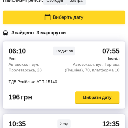
Найближчі рейси:
Сьогодні
Завтра
Виберіть дату
Знайдено: 3 маршрутки
06:10
07:55
год
хв
1
45
Рені
Ізмаїл
Автовокзал, вул.
Автовокзал, вул. Торгова
Пролетарська, 23
(Пушкіна), 70, платформа 10
ТДВ Ренiйське АТП-15140
196
грн
Вибрати дату
10:35
12:35
год
2