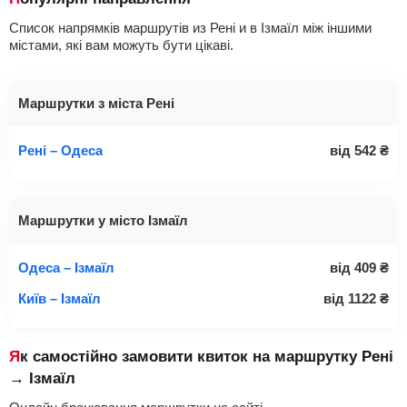
Список напрямків маршрутів из Рені и в Ізмаїл між іншими
містами, які вам можуть бути цікаві.
Маршрутки з міста Рені
Рені – Одеса
від
542
₴
Маршрутки у місто Ізмаїл
Одеса – Ізмаїл
від
409
₴
Київ – Ізмаїл
від
1122
₴
Як самостійно замовити квиток на маршрутку Рені
→ Ізмаїл