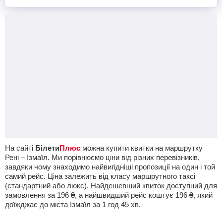
На сайті
Білети
Плюс
можна купити квитки на маршрутку
Рені – Ізмаїл. Ми порівнюємо ціни від різних перевізників,
завдяки чому знаходимо найвигідніші пропозиції на один і той
самий рейс. Ціна залежить від класу маршрутного таксі
(стандартний або люкс). Найдешевший квиток доступний для
замовлення за
196
₴
, а найшвидший рейс коштує
196
₴
, який
доїжджає до міста Ізмаїл за 1
год
45
хв
.