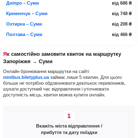
Дніпро – Суми
від
686
₴
Кременчук – Суми
від
748
₴
Охтирка – Суми
від
208
₴
Полтава – Суми
від
466
₴
Як самостійно замовити квиток на маршрутку
Запоріжжя → Суми
Онлайн бронювання маршрутки на сайті
minibus.biletyplus.ua
займає лише 5 хвилин. Для цього
більше не потрібно обдзвонювати декількох перевізників,
шукати доступний час відправлення і уточнювати
доступність місць, квитки можна купити онлайн.
Вкажіть міста відправлення /
прибуття та дату поїздки