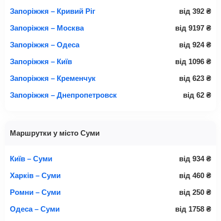
Запоріжжя – Кривий Ріг
від
392
₴
Запоріжжя – Москва
від
9197
₴
Запоріжжя – Одеса
від
924
₴
Запоріжжя – Київ
від
1096
₴
Запоріжжя – Кременчук
від
623
₴
Запоріжжя – Днепропетровск
від
62
₴
Маршрутки у місто Суми
Київ – Суми
від
934
₴
Харків – Суми
від
460
₴
Ромни – Суми
від
250
₴
Одеса – Суми
від
1758
₴