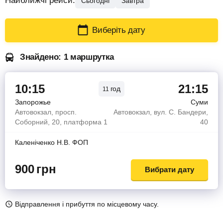
Найближчі рейси:
Сьогодні
Завтра
Виберіть дату
Знайдено: 1 маршрутка
10:15
21:15
год
11
Запорожье
Суми
Автовокзал, просп.
Автовокзал, вул. С. Бандери,
Соборний, 20, платформа 1
40
Каленiченко Н.В. ФОП
900
грн
Вибрати дату
Відправлення і прибуття по місцевому часу.