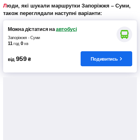
Люди, які шукали маршрутки Запоріжжя – Суми,
також переглядали наступні варіанти:
Можна дістатися
на
автобусі
Запоріжжя
-
Суми
11
0
год
хв
959
Подивитись
від
₴