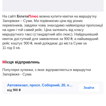
На сайті
Білети
Плюс
можна купити квитки на маршрутку
Запоріжжя – Суми. Ми порівнюємо ціни від різних
перевізників, завдяки чому знаходимо найвигідніші пропозиції
на один і той самий рейс. Ціна залежить від класу
маршрутного таксі (стандартний або люкс). Найдешевший
квиток доступний для замовлення за
900
₴
, а найшвидший
рейс коштує
900
₴
, який доїжджає до міста Суми за
11
год
0
хв
.
Місця відправлень
Популярні зупинки, з яких відправляються маршрутки
Запоріжжя - Суми.
Автовокзал, просп. Соборний, 20, платформа 1
Знайти
від
900
₴