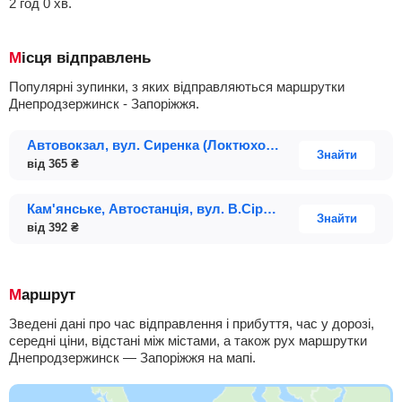
2
год
0
хв
.
Місця відправлень
Популярні зупинки, з яких відправляються маршрутки
Днепродзержинск - Запоріжжя.
Автовокзал, вул. Сиренка (Локтюхова), 3
Знайти
від
365
₴
Кам'янське, Автостанція, вул. В.Сіренка, 3 (стар. Локтюхова)
Знайти
від
392
₴
Маршрут
Зведені дані про час відправлення і прибуття, час у дорозі,
середні ціни, відстані між містами, а також рух маршрутки
Днепродзержинск — Запоріжжя на мапі.