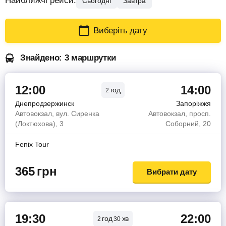
Найближчі рейси:
Сьогодні
Завтра
Виберіть дату
Знайдено: 3 маршрутки
12:00
14:00
год
2
Днепродзержинск
Запоріжжя
Автовокзал, вул. Сиренка
Автовокзал, просп.
(Локтюхова), 3
Соборний, 20
Fenix Tour
365
грн
Вибрати дату
19:30
22:00
год
хв
2
30