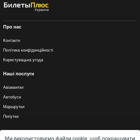
Про нас
Контакти
Політика конфіденційності
Користувацька угода
Наші послуги
Авіаквитки
Автобуси
Маршрутки
Попутки
Ми використовуємо файли cookie, щоб покращувати
© 2012 — 2026, Biletyplus, ООО «Инновэйтив Трэвел Текнолоджиз». Усі