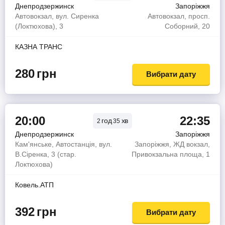
Днепродзержинск
Запоріжжя
Автовокзал, вул. Сиренка
Автовокзал, просп.
(Локтюхова), 3
Соборний, 20
КАЗНА ТРАНС
280
грн
Вибрати дату
20:00
22:35
год
хв
2
35
Днепродзержинск
Запоріжжя
Кам'янське, Автостанція, вул.
Запоріжжя, ЖД вокзал,
В.Сіренка, 3 (стар.
Привокзальна площа, 1
Локтюхова)
Ковель.АТП
392
грн
Вибрати дату