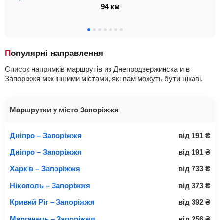
94 км
Популярні направлення
Список напрямків маршрутів из Днепродзержинска и в
Запоріжжя між іншими містами, які вам можуть бути цікаві.
Маршрутки у місто Запоріжжя
Дніпро – Запоріжжя
від
191
₴
Дніпро – Запоріжжя
від
191
₴
Харків – Запоріжжя
від
733
₴
Нікополь – Запоріжжя
від
373
₴
Кривий Ріг – Запоріжжя
від
392
₴
Марганець – Запоріжжя
від
256
₴