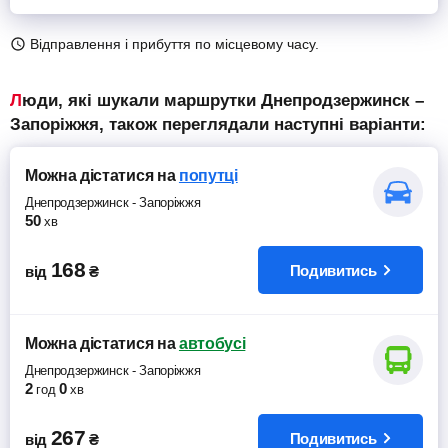
Відправлення і прибуття по місцевому часу.
Люди, які шукали маршрутки Днепродзержинск –
Запоріжжя, також переглядали наступні варіанти:
Можна дістатися
на
попутці
Днепродзержинск
-
Запоріжжя
50
хв
168
Подивитись
від
₴
Можна дістатися
на
автобусі
Днепродзержинск
-
Запоріжжя
2
0
год
хв
267
Подивитись
від
₴