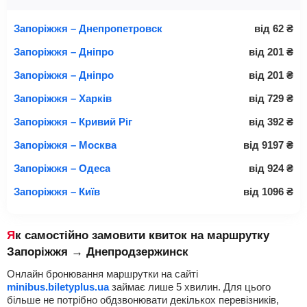
Запоріжжя – Днепропетровск
від
62
₴
Запоріжжя – Дніпро
від
201
₴
Запоріжжя – Дніпро
від
201
₴
Запоріжжя – Харків
від
729
₴
Запоріжжя – Кривий Ріг
від
392
₴
Запоріжжя – Москва
від
9197
₴
Запоріжжя – Одеса
від
924
₴
Запоріжжя – Київ
від
1096
₴
Як самостійно замовити квиток на маршрутку
Запоріжжя → Днепродзержинск
Онлайн бронювання маршрутки на сайті
minibus.biletyplus.ua
займає лише 5 хвилин. Для цього
більше не потрібно обдзвонювати декількох перевізників,