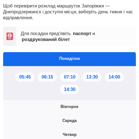
Щоб перевірити розклад маршруток Запоріжжя —
Днепродзержинск і доступні місця, виберіть день тижня і час
відправлення.
Для посадки пред’явіть
паспорт
и
роздрукований білет
Понеділок
05:45
06:15
07:10
13:30
14:00
14:30
Вівторок
Середа
05:45
06:15
07:10
13:30
14:00
Четвер
14:30
05:45
06:15
07:10
13:30
14:00