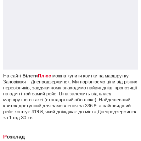
На сайті
Білети
Плюс
можна купити квитки на маршрутку
Запоріжжя – Днепродзержинск. Ми порівнюємо ціни від різних
перевізників, завдяки чому знаходимо найвигідніші пропозиції
на один і той самий рейс. Ціна залежить від класу
маршрутного таксі (стандартний або люкс). Найдешевший
квиток доступний для замовлення за
336
₴
, а найшвидший
рейс коштує
419
₴
, який доїжджає до міста Днепродзержинск
за 1
год
30
хв
.
Розклад