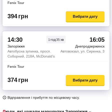
Fenix Tour
394
грн
Вибрати дату
14:30
16:05
год
хв
1
35
Запоріжжя
Днепродзержинск
Автобусна зупинка, просп.
Автовокзал, ул. Сиренка, 3
Соборний, 218А, McDonald's
Fenix Tour
374
грн
Вибрати дату
Відправлення і прибуття по місцевому часу.
Люди, які шукали маршрутки Запоріжжя –