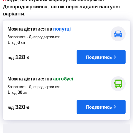
Днепродзержинск, також переглядали наступні
варіанти:
Можна дістатися
на
попутці
Запоріжжя
-
Днепродзержинск
1
0
год
хв
128
Подивитись
від
₴
Можна дістатися
на
автобусі
Запоріжжя
-
Днепродзержинск
1
30
год
хв
320
Подивитись
від
₴