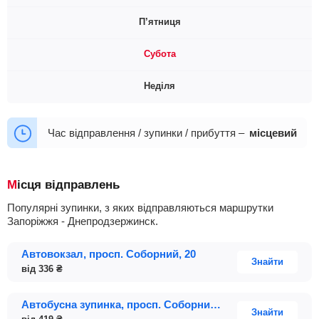
П’ятниця
14:30
05:45
06:15
07:10
13:30
14:00
Субота
14:30
05:45
07:10
13:30
14:00
14:30
Неділя
05:45
06:15
07:10
13:30
14:00
14:30
05:45
06:15
07:10
13:30
14:00
Час відправлення / зупинки / прибуття –
місцевий
14:30
Місця відправлень
Популярні зупинки, з яких відправляються маршрутки
Запоріжжя - Днепродзержинск.
Автовокзал, просп. Соборний, 20
Знайти
від
336
₴
Автобусна зупинка, просп. Соборний, 218А, McDonald's
Знайти