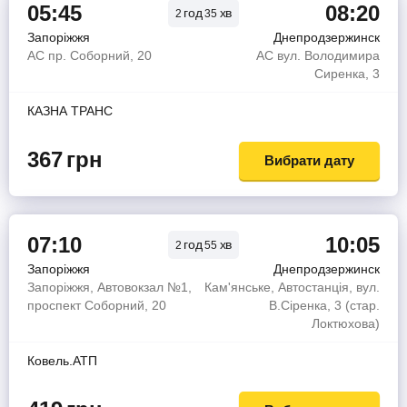
05:45
08:20
год
хв
2
35
Запоріжжя
Днепродзержинск
АС пр. Соборний, 20
АС вул. Володимира
Сиренка, 3
КАЗНА ТРАНС
367
грн
Вибрати дату
07:10
10:05
год
хв
2
55
Запоріжжя
Днепродзержинск
Запоріжжя, Автовокзал №1,
Кам'янське, Автостанція, вул.
проспект Соборний, 20
В.Сіренка, 3 (стар.
Локтюхова)
Ковель.АТП