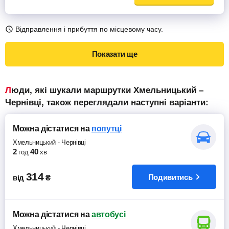
Відправлення і прибуття по місцевому часу.
Показати ще
Люди, які шукали маршрутки Хмельницький –
Чернівці, також переглядали наступні варіанти:
Можна дістатися
на
попутці
Хмельницький
-
Чернівці
2
40
год
хв
314
Подивитись
від
₴
Можна дістатися
на
автобусі
Хмельницький
-
Чернівці