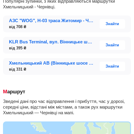
Популярні зупинки, з яких відправляються маршрутки
Хмельницький - Чернівці.
АЗС "WOG", Н-03 траса Житомир - Чернівці 192 км.
Знайти
від
708
₴
KLR Bus Terminal, вул. Вінницьке шосе 12/2
Знайти
від
395
₴
Хмельницький АВ (Вінницьке шосе вул. 23)
Знайти
від
331
₴
Маршрут
Зведені дані про час відправлення і прибуття, час у дорозі,
середні ціни, відстані між містами, а також рух маршрутки
Хмельницький — Чернівці на мапі.