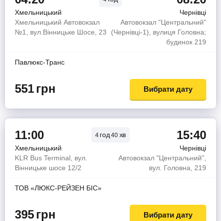
Хмельницький
Чернівці
Хмельницький Автовокзал
Автовокзал "Центральний"
№1, вул.Вінницьке Шосе, 23
(Чернівці-1), вулиця Головна;
будинок 219
Павлюкс-Транс
551
грн
Вибрати дату
11:00
15:40
год
хв
4
40
Хмельницький
Чернівці
KLR Bus Terminal, вул.
Автовокзал "Центральний",
Вінницьке шосе 12/2
вул. Головна, 219
ТОВ «ЛЮКС-РЕЙЗЕН БІС»
395
грн
Вибрати дату