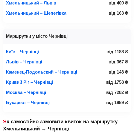
Хмельницький – Львів
від
400
₴
Хмельницький – Шепетівка
від
163
₴
Маршрутки у місто Чернівці
Київ – Чернівці
від
1188
₴
Львів – Чернівці
від
367
₴
Каменец-Подольский – Чернівці
від
148
₴
Кривий Ріг – Чернівці
від
1758
₴
Москва – Чернівці
від
7282
₴
Бухарест – Чернівці
від
1959
₴
Як самостійно замовити квиток на маршрутку
Хмельницький → Чернівці