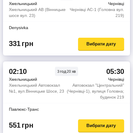
Хмельницький
Чернівці
Хмельницький АВ (Вінницьке
Чернівці АС-1 (Головна вул.
шосе вул. 23)
219)
Denysivka
331
грн
Вибрати дату
02:10
05:30
год
хв
3
20
Хмельницький
Чернівці
Хмельницький Автовокзал
Автовокзал "Центральний"
№1, вул.Вінницьке Шосе, 23
(Чернівці-1), вулиця Головна;
будинок 219
Павлюкс-Транс
551
грн
Вибрати дату