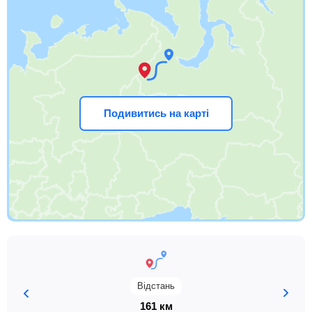
Подивитись на карті
Відстань
161 км