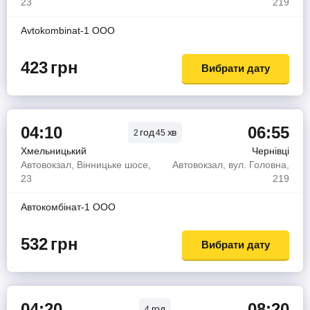
23
219
Avtokombinat-1 OOO
423
грн
Вибрати дату
04:10
06:55
год
хв
2
45
Хмельницький
Чернівці
Автовокзал, Вінницьке шосе,
Автовокзал, вул. Головна,
23
219
Автокомбiнат-1 ООО
532
грн
Вибрати дату
04:20
08:20
год
4