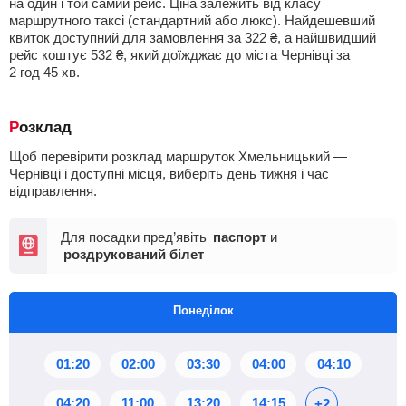
на один і той самий рейс. Ціна залежить від класу
маршрутного таксі (стандартний або люкс). Найдешевший
квиток доступний для замовлення за
322
₴
, а найшвидший
рейс коштує
532
₴
, який доїжджає до міста Чернівці за
2
год
45
хв
.
Розклад
Щоб перевірити розклад маршруток Хмельницький —
Чернівці і доступні місця, виберіть день тижня і час
відправлення.
Для посадки пред’явіть
паспорт
и
роздрукований білет
Понеділок
01:20
02:00
03:30
04:00
04:10
04:20
11:00
13:20
14:15
+2