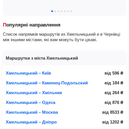
Популярні направлення
Список напрямків маршрутів из Хмельницький и в Чернівці
між іншими містами, які вам можуть бути цікаві.
Маршрутки з міста Хмельницький
Хмельницький – Київ
від
596
₴
Хмельницький – Каменец-Подольский
від
184
₴
Хмельницький – Хмільник
від
264
₴
Хмельницький – Одеса
від
876
₴
Хмельницький – Москва
від
8533
₴
Хмельницький – Дніпро
від
1202
₴