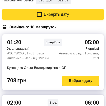
Найближчі рейси:
Сьогодні
Завтра
Виберіть дату
Знайдено: 18 маршруток
01:20
05:00
год
хв
3
40
Хмельницький
Чернівці
АЗС "WOG", Н-03 траса
Автовокзал, вул. Головна,
Житомир - Чернівці 192 км.
219
Кузнєцова Ольга Володимирiвна ФОП
708
грн
Вибрати дату
02:00
06:00
год
4