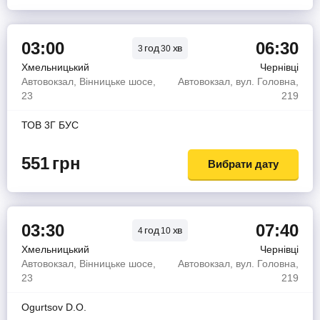
03:00
06:30
год
хв
3
30
Хмельницький
Чернівці
Автовокзал, Вінницьке шосе,
Автовокзал, вул. Головна,
23
219
ТОВ 3Г БУС
551
грн
Вибрати дату
03:30
07:40
год
хв
4
10
Хмельницький
Чернівці
Автовокзал, Вінницьке шосе,
Автовокзал, вул. Головна,
23
219
Ogurtsov D.O.