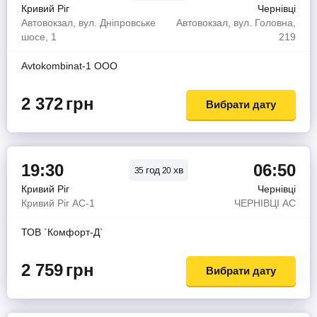
Кривий Ріг
Чернівці
Автовокзал, вул. Дніпровське
Автовокзал, вул. Головна,
шосе, 1
219
Avtokombinat-1 OOO
2 372
грн
Вибрати дату
19:30
06:50
год
хв
35
20
Кривий Ріг
Чернівці
Кривий Ріг АС-1
ЧЕРНIВЦI АС
ТОВ `Комфорт-Д`
2 759
грн
Вибрати дату