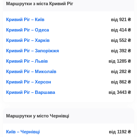
Маршрутки з міста Кривий Ріг
Кривий Ріг – Київ
від
921
₴
Кривий Ріг – Одеса
від
414
₴
Кривий Ріг – Харків
від
552
₴
Кривий Ріг – Запоріжжя
від
392
₴
Кривий Ріг – Львів
від
1285
₴
Кривий Ріг – Миколаїв
від
282
₴
Кривий Ріг – Херсон
від
862
₴
Кривий Ріг – Варшава
від
3443
₴
Маршрутки у місто Чернівці
Київ – Чернівці
від
1192
₴