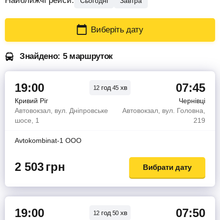
Найближчі рейси:
Сьогодні
Завтра
Виберіть дату
Знайдено: 5 маршруток
19:00
07:45
год
хв
12
45
Кривий Ріг
Чернівці
Автовокзал, вул. Дніпровське
Автовокзал, вул. Головна,
шосе, 1
219
Avtokombinat-1 OOO
2 503
грн
Вибрати дату
19:00
07:50
год
хв
12
50