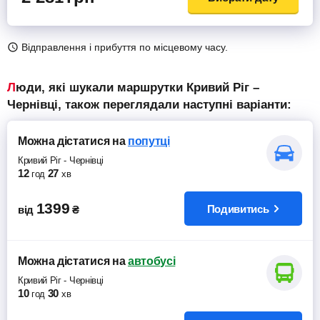
Відправлення і прибуття по місцевому часу.
Люди, які шукали маршрутки Кривий Ріг –
Чернівці, також переглядали наступні варіанти:
Можна дістатися
на
попутці
Кривий Ріг
-
Чернівці
12
27
год
хв
1399
Подивитись
від
₴
Можна дістатися
на
автобусі
Кривий Ріг
-
Чернівці
10
30
год
хв