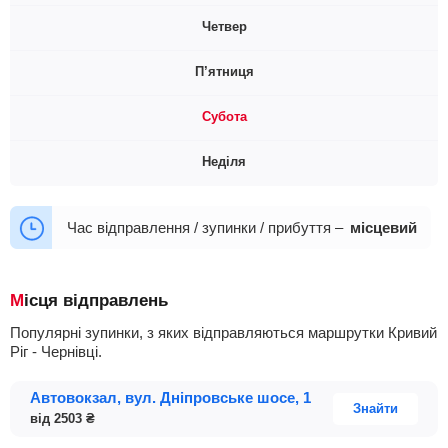
Четвер
19:00
19:30
21:00
П’ятниця
19:00
19:30
21:00
Субота
19:00
19:30
21:00
Неділя
19:00
19:30
21:00
19:00
19:30
21:00
Час відправлення / зупинки / прибуття –
місцевий
Місця відправлень
Популярні зупинки, з яких відправляються маршрутки Кривий
Ріг - Чернівці.
Автовокзал, вул. Дніпровське шосе, 1
Знайти
від
2503
₴