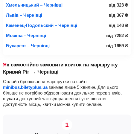
Хмельницький – Чернівці
від
323
₴
Львів – Чернівці
від
367
₴
Каменец-Подольский – Чернівці
від
148
₴
Москва – Чернівці
від
7282
₴
Бухарест – Чернівці
від
1959
₴
Як самостійно замовити квиток на маршрутку
Кривий Ріг → Чернівці
Онлайн бронювання маршрутки на сайті
minibus.biletyplus.ua
займає лише 5 хвилин. Для цього
більше не потрібно обдзвонювати декількох перевізників,
шукати доступний час відправлення і уточнювати
доступність місць, квитки можна купити онлайн.