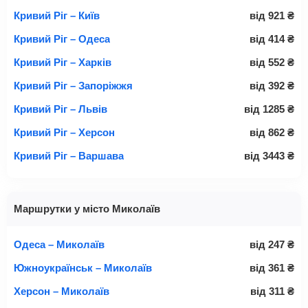
Кривий Ріг – Київ
від
921
₴
Кривий Ріг – Одеса
від
414
₴
Кривий Ріг – Харків
від
552
₴
Кривий Ріг – Запоріжжя
від
392
₴
Кривий Ріг – Львів
від
1285
₴
Кривий Ріг – Херсон
від
862
₴
Кривий Ріг – Варшава
від
3443
₴
Маршрутки у місто Миколаїв
Одеса – Миколаїв
від
247
₴
Южноукраїнськ – Миколаїв
від
361
₴
Херсон – Миколаїв
від
311
₴