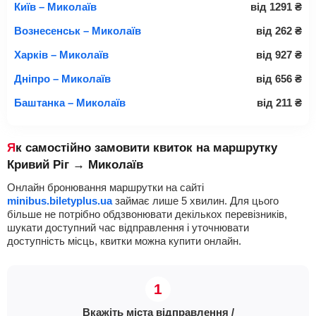
Київ – Миколаїв
від
1291
₴
Вознесенськ – Миколаїв
від
262
₴
Харків – Миколаїв
від
927
₴
Дніпро – Миколаїв
від
656
₴
Баштанка – Миколаїв
від
211
₴
Як самостійно замовити квиток на маршрутку
Кривий Ріг → Миколаїв
Онлайн бронювання маршрутки на сайті
minibus.biletyplus.ua
займає лише 5 хвилин. Для цього
більше не потрібно обдзвонювати декількох перевізників,
шукати доступний час відправлення і уточнювати
доступність місць, квитки можна купити онлайн.
Вкажіть міста відправлення /