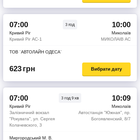
07:00
10:00
год
3
Кривий Ріг
Миколаїв
Кривий Ріг АС-1
МИКОЛАIВ АС
ТОВ `АВТОЛАЙН ОДЕСА`
623
грн
Вибрати дату
07:00
10:09
год
хв
3
9
Кривий Ріг
Миколаїв
Залізничний вокзал
Автостанція "Южная", пр.
"Рокувата", ул. Сергея
Богоявленский, 8/7
Колачевского, 3
Миргородський М. В.