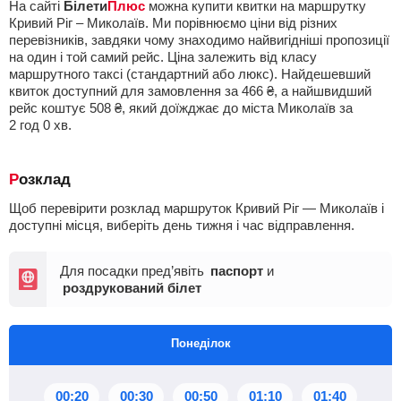
На сайті
Білети
Плюс
можна купити квитки на маршрутку
Кривий Ріг – Миколаїв. Ми порівнюємо ціни від різних
перевізників, завдяки чому знаходимо найвигідніші пропозиції
на один і той самий рейс. Ціна залежить від класу
маршрутного таксі (стандартний або люкс). Найдешевший
квиток доступний для замовлення за
466
₴
, а найшвидший
рейс коштує
508
₴
, який доїжджає до міста Миколаїв за
2
год
0
хв
.
Розклад
Щоб перевірити розклад маршруток Кривий Ріг — Миколаїв і
доступні місця, виберіть день тижня і час відправлення.
Для посадки пред’явіть
паспорт
и
роздрукований білет
Понеділок
00:20
00:30
00:50
01:10
01:40