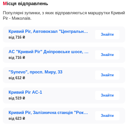
Місця відправлень
Популярні зупинки, з яких відправляються маршрутки Кривий
Ріг - Миколаїв.
Кривий Ріг, Автовокзал "Центральний", Дніпровське шосе; будинок 1А
Знайти
від
716
₴
АС "Кривий Ріг" Дніпровське шосе, 1А, Центральний автовокзал
Знайти
від
716
₴
"Synevo", просп. Миру, 33
Знайти
від
612
₴
Кривий Ріг АС-1
Знайти
від
519
₴
Кривий Ріг, Залізнична станція "Рокувата", улиця Сергея Колачевского; будинок 3
Знайти
від
623
₴