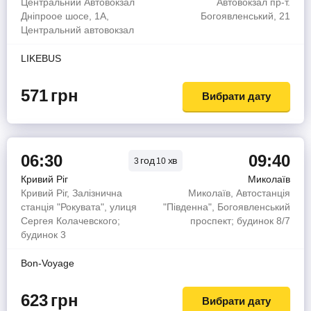
Центральний Автовокзал
Автовокзал пр-т.
Дніпроое шосе, 1А,
Богоявленський, 21
Центральний автовокзал
LIKEBUS
571
грн
Вибрати дату
06:30
09:40
год
хв
3
10
Кривий Ріг
Миколаїв
Кривий Ріг, Залізнична
Миколаїв, Автостанція
станція "Рокувата", улиця
"Південна", Богоявленський
Сергея Колачевского;
проспект; будинок 8/7
будинок 3
Bon-Voyage
623
грн
Вибрати дату