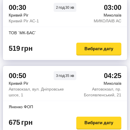
00:30
03:00
год
хв
2
30
Кривий Ріг
Миколаїв
Кривий Ріг АС-1
МИКОЛАIВ АС
ТОВ `МК-БАС`
519
грн
Вибрати дату
00:50
04:25
год
хв
3
35
Кривий Ріг
Миколаїв
Автовокзал, вул. Дніпровське
Автовокзал, пр.
шосе, 1
Богоявленський, 21
Яненко ФОП
675
грн
Вибрати дату