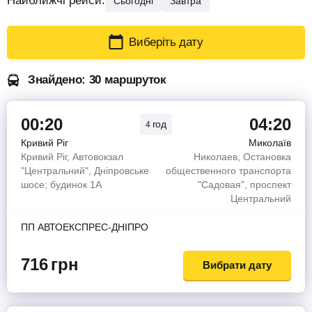
Найближчі рейси:
Сьогодні
Завтра
Виберіть дату
Знайдено: 30 маршруток
00:20
04:20
год
4
Кривий Ріг
Миколаїв
Кривий Ріг, Автовокзал
Николаев, Остановка
"Центральний", Дніпровське
общественного транспорта
шосе; будинок 1А
"Садовая", проспект
Центральний
ПП АВТОЕКСПРЕС-ДНІПРО
716
грн
Вибрати дату