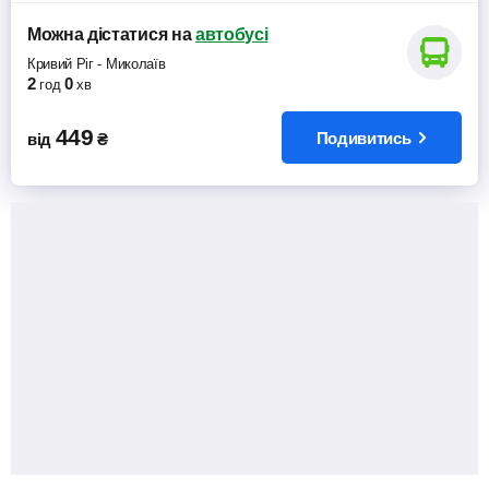
Можна дістатися
на
автобусі
Кривий Ріг
-
Миколаїв
2
0
год
хв
449
Подивитись
від
₴