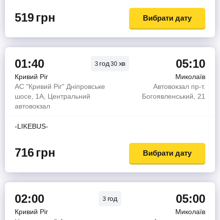
519
грн
Вибрати дату
01:40
05:10
год
хв
3
30
Кривий Ріг
Миколаїв
АС "Кривий Ріг" Дніпровське
Автовокзал пр-т.
шосе, 1А, Центральний
Богоявленський, 21
автовокзал
-LIKEBUS-
716
грн
Вибрати дату
02:00
05:00
год
3
Кривий Ріг
Миколаїв