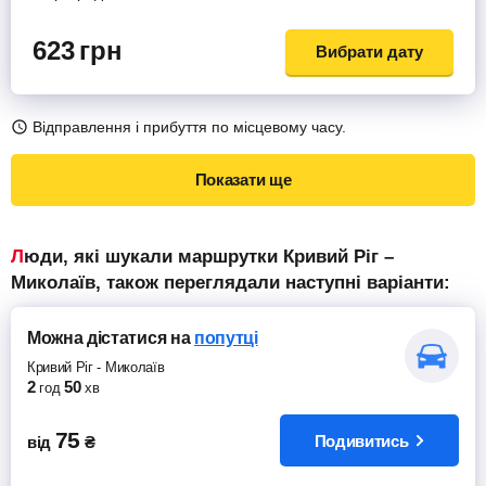
623
грн
Вибрати дату
Відправлення і прибуття по місцевому часу.
Показати ще
Люди, які шукали маршрутки Кривий Ріг –
Миколаїв, також переглядали наступні варіанти:
Можна дістатися
на
попутці
Кривий Ріг
-
Миколаїв
2
50
год
хв
75
Подивитись
від
₴