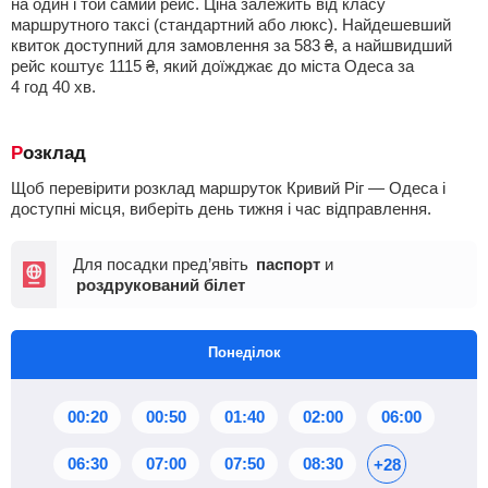
на один і той самий рейс. Ціна залежить від класу
маршрутного таксі (стандартний або люкс). Найдешевший
квиток доступний для замовлення за
583
₴
, а найшвидший
рейс коштує
1115
₴
, який доїжджає до міста Одеса за
4
год
40
хв
.
Розклад
Щоб перевірити розклад маршруток Кривий Ріг — Одеса і
доступні місця, виберіть день тижня і час відправлення.
Для посадки пред’явіть
паспорт
и
роздрукований білет
Понеділок
00:20
00:50
01:40
02:00
06:00
06:30
07:00
07:50
08:30
+28