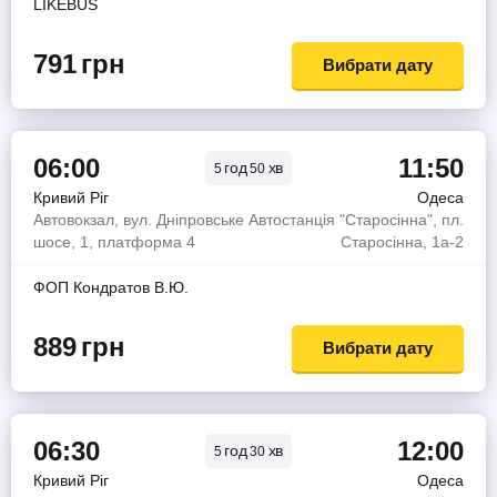
LIKEBUS
791
грн
Вибрати дату
06:00
11:50
год
хв
5
50
Кривий Ріг
Одеса
Автовокзал, вул. Дніпровське
Автостанція "Старосінна", пл.
шосе, 1, платформа 4
Старосінна, 1а-2
ФОП Кондратов В.Ю.
889
грн
Вибрати дату
06:30
12:00
год
хв
5
30
Кривий Ріг
Одеса