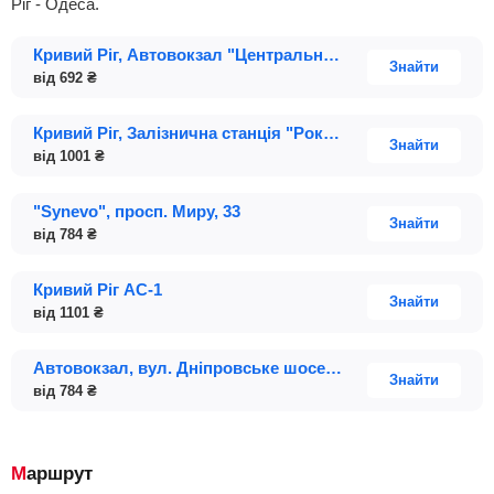
Ріг - Одеса.
Кривий Ріг, Автовокзал "Центральний", Дніпровське шосе; будинок 1А
Знайти
від
692
₴
Кривий Ріг, Залізнична станція "Рокувата", вулиця Сергія Колачевського; будинок 3
Знайти
від
1001
₴
"Synevo", просп. Миру, 33
Знайти
від
784
₴
Кривий Ріг АС-1
Знайти
від
1101
₴
Автовокзал, вул. Дніпровське шосе, 1 (автобусна зупинка біля автовокзалу)
Знайти
від
784
₴
Маршрут