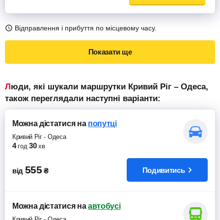
Відправлення і прибуття по місцевому часу.
Показати ще
Люди, які шукали маршрутки Кривий Ріг – Одеса,
також переглядали наступні варіанти:
Можна дістатися
на
попутці
Кривий Ріг
-
Одеса
4
30
год
хв
555
Подивитись
від
₴
Можна дістатися
на
автобусі
Кривий Ріг
-
Одеса