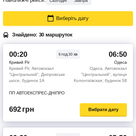
Найближчі рейси:
Сьогодні
Завтра
Виберіть дату
Знайдено: 30 маршруток
00:20
06:50
год
хв
6
30
Кривий Ріг
Одеса
Кривий Ріг, Автовокзал
Одеса, Автовокзал
"Центральний", Дніпровське
"Центральний", вулиця
шосе; будинок 1А
Колонтаївская; будинок 58
ПП АВТОЕКСПРЕС-ДНІПРО
692
грн
Вибрати дату