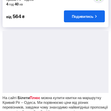
4
40
год
хв
564
Подивитись
від
₴
На сайті
Білети
Плюс
можна купити квитки на маршрутку
Кривий Ріг – Одеса. Ми порівнюємо ціни від різних
перевізників, завдяки чому знаходимо найвигідніші пропозиції