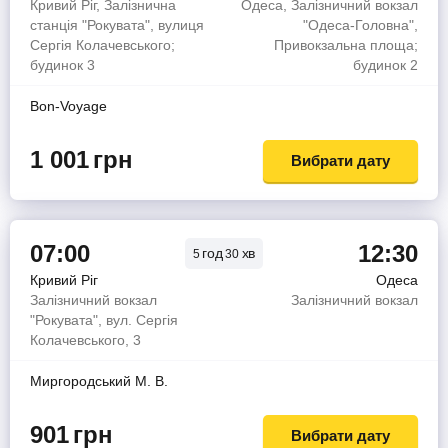
Кривий Ріг, Залізнична
Одеса, Залізничний вокзал
станція "Рокувата", вулиця
"Одеса-Головна",
Сергія Колачевського;
Привокзальна площа;
будинок 3
будинок 2
Bon-Voyage
1 001
грн
Вибрати дату
07:00
12:30
год
хв
5
30
Кривий Ріг
Одеса
Залізничний вокзал
Залізничний вокзал
"Рокувата", вул. Сергія
Колачевського, 3
Миргородський М. В.
901
грн
Вибрати дату