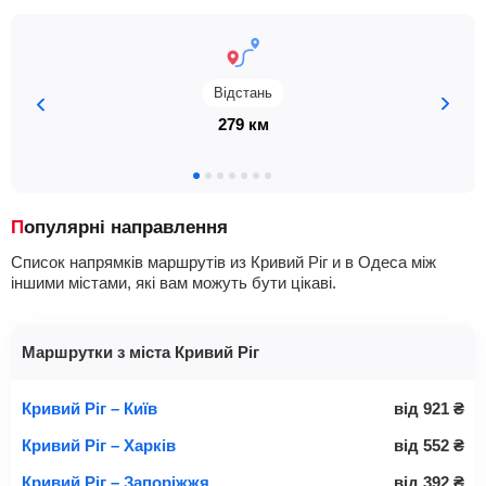
Відстань
279 км
Популярні направлення
Список напрямків маршрутів из Кривий Ріг и в Одеса між
іншими містами, які вам можуть бути цікаві.
Маршрутки з міста Кривий Ріг
Кривий Ріг – Київ
від
921
₴
Кривий Ріг – Харків
від
552
₴
Кривий Ріг – Запоріжжя
від
392
₴