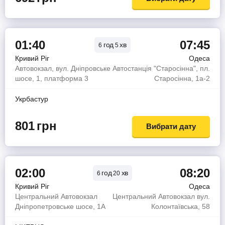
01:40
07:45
год
хв
6
5
Кривий Ріг
Одеса
Автовокзал, вул. Дніпровське
Автостанція "Старосінна", пл.
шосе, 1, платформа 3
Старосінна, 1а-2
Укрбастур
801
грн
Вибрати дату
02:00
08:20
год
хв
6
20
Кривий Ріг
Одеса
Центральний Автовокзал
Центральний Автовокзал вул.
Дніпропетровське шосе, 1А
Колонтаївська, 58