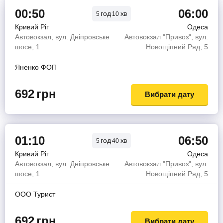
00:50
06:00
год
хв
5
10
Кривий Ріг
Одеса
Автовокзал, вул. Дніпровське
Автовокзал "Привоз", вул.
шосе, 1
Новощіпний Ряд, 5
Яненко ФОП
692
грн
Вибрати дату
01:10
06:50
год
хв
5
40
Кривий Ріг
Одеса
Автовокзал, вул. Дніпровське
Автовокзал "Привоз", вул.
шосе, 1
Новощіпний Ряд, 5
OOO Турист
692
грн
Вибрати дату