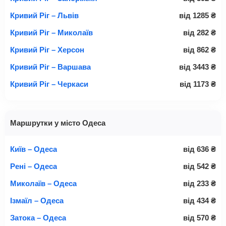
Кривий Ріг – Львів
від
1285
₴
Кривий Ріг – Миколаїв
від
282
₴
Кривий Ріг – Херсон
від
862
₴
Кривий Ріг – Варшава
від
3443
₴
Кривий Ріг – Черкаси
від
1173
₴
Маршрутки у місто Одеса
Київ – Одеса
від
636
₴
Рені – Одеса
від
542
₴
Миколаїв – Одеса
від
233
₴
Ізмаїл – Одеса
від
434
₴
Затока – Одеса
від
570
₴