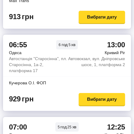
Max Trans
913
грн
Вибрати дату
06:55
13:00
год
хв
6
5
Одеса
Кривий Ріг
Автостанція "Старосінна", пл.
Автовокзал, вул. Дніпровське
Старосінна, 1а-2,
шосе, 1, платформа 2
платформа 17
Кучерова О.І. ФОП
929
грн
Вибрати дату
07:00
12:25
год
хв
5
25