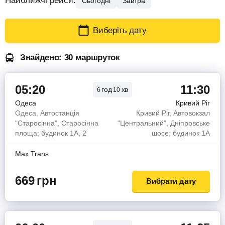
Найближчі рейси:
Сьогодні
Завтра
Виберіть дату
Знайдено: 30 маршруток
05:20
11:30
год
хв
6
10
Одеса
Кривий Ріг
Одеса, Автостанція
Кривий Ріг, Автовокзал
"Старосінна", Старосінна
"Центральний", Дніпровське
площа; будинок 1А, 2
шосе; будинок 1А
Max Trans
669
грн
Вибрати дату