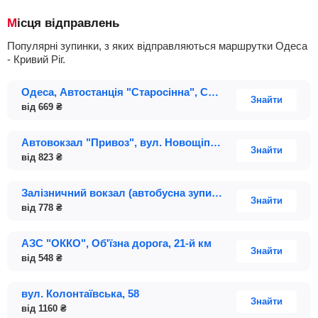
Місця відправлень
Популярні зупинки, з яких відправляються маршрутки Одеса
- Кривий Ріг.
Одеса, Автостанція "Старосінна", Старосінна площа; будинок 1А, 2
Знайти
від
669
₴
Автовокзал "Привоз", вул. Новощіпний Ряд, 5, платформа 3
Знайти
від
823
₴
Залізничний вокзал (автобусна зупинка біля пекарні "Булочки")
Знайти
від
778
₴
АЗС "ОККО", Об'їзна дорога, 21-й км
Знайти
від
548
₴
вул. Колонтаївська, 58
Знайти
від
1160
₴