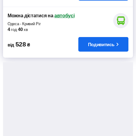
Можна дістатися
на
автобусі
Одеса
-
Кривий Ріг
4
40
год
хв
528
Подивитись
від
₴