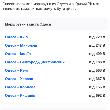
Список напрямків маршрутів из Одеса и в Кривий Ріг між
іншими містами, які вам можуть бути цікаві.
Маршрутки з міста Одеса
Одеса – Київ
від
729
₴
Одеса – Миколаїв
від
247
₴
Одеса – Ізмаїл
від
409
₴
Одеса – Белгород-Днестровский
від
188
₴
Одеса – Рені
від
568
₴
Одеса – Херсон
від
367
₴
Одеса – Коблеве
від
156
₴
Одеса – Кишинів
від
692
₴