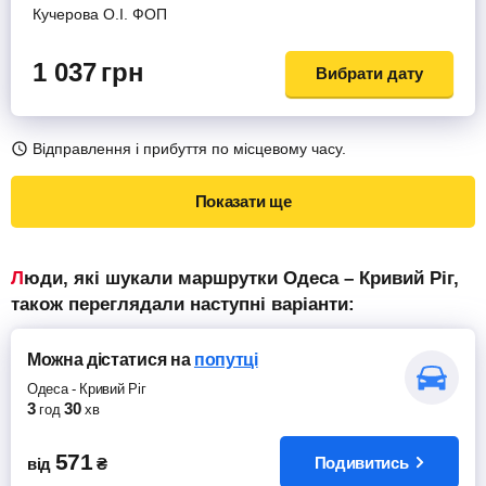
Кучерова О.І. ФОП
1 037
грн
Вибрати дату
Відправлення і прибуття по місцевому часу.
Показати ще
Люди, які шукали маршрутки Одеса – Кривий Ріг,
також переглядали наступні варіанти:
Можна дістатися
на
попутці
Одеса
-
Кривий Ріг
3
30
год
хв
571
Подивитись
від
₴