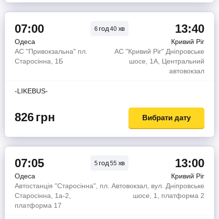
07:00
13:40
год
хв
6
40
Одеса
Кривий Ріг
АС "Привокзальна" пл.
АС "Кривий Ріг" Дніпровське
Старосінна, 1Б
шосе, 1А, Центральний
автовокзал
-LIKEBUS-
826
грн
Вибрати дату
07:05
13:00
год
хв
5
55
Одеса
Кривий Ріг
Автостанція "Старосінна", пл.
Автовокзал, вул. Дніпровське
Старосінна, 1а-2,
шосе, 1, платформа 2
платформа 17