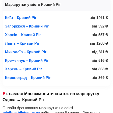
Маршрутки у місто Кривий Ріг
Київ – Кривий Ріг
від
1461
₴
Запоріжжя – Кривий Ріг
від
392
₴
Харків – Кривий Ріг
від
557
₴
Львів – Кривий Ріг
від
1208
₴
Миколаїв – Кривий Ріг
від
311
₴
Кременчук – Кривий Ріг
від
516
₴
Херсон – Кривий Ріг
від
868
₴
Кировоград – Кривий Ріг
від
369
₴
Як самостійно замовити квиток на маршрутку
Одеса → Кривий Ріг
Онлайн бронювання маршрутки на сайті
minibus.biletyplus.ua
займає лише 5 хвилин. Для цього