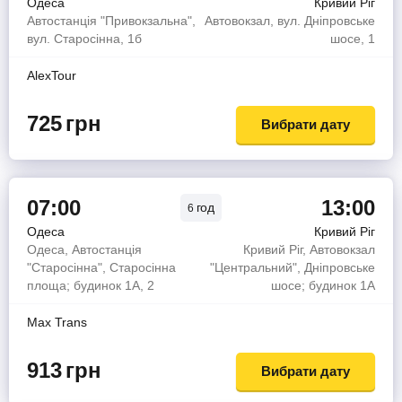
Одеса
Кривий Ріг
Автостанція "Привокзальна",
Автовокзал, вул. Дніпровське
вул. Старосінна, 1б
шосе, 1
AlexTour
725
грн
Вибрати дату
07:00
13:00
год
6
Одеса
Кривий Ріг
Одеса, Автостанція
Кривий Ріг, Автовокзал
"Старосінна", Старосінна
"Центральний", Дніпровське
площа; будинок 1А, 2
шосе; будинок 1А
Max Trans
913
грн
Вибрати дату