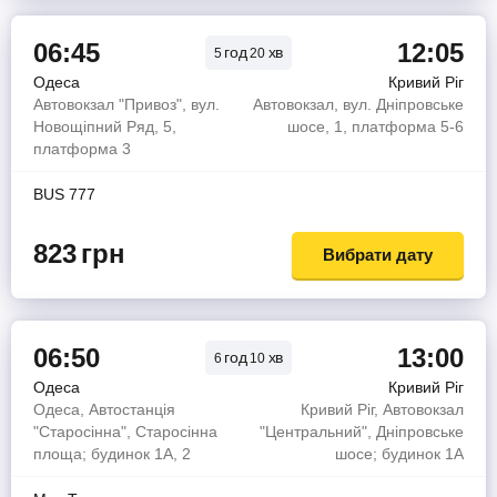
06:45
12:05
год
хв
5
20
Одеса
Кривий Ріг
Автовокзал "Привоз", вул.
Автовокзал, вул. Дніпровське
Новощіпний Ряд, 5,
шосе, 1, платформа 5-6
платформа 3
BUS 777
823
грн
Вибрати дату
06:50
13:00
год
хв
6
10
Одеса
Кривий Ріг
Одеса, Автостанція
Кривий Ріг, Автовокзал
"Старосінна", Старосінна
"Центральний", Дніпровське
площа; будинок 1А, 2
шосе; будинок 1А