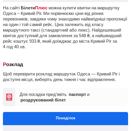
На сайті
Білети
Плюс
можна купити квитки на маршрутку
Одеса – Кривий Ріг. Ми порівнюємо ціни від різних
перевізників, завдяки чому знаходимо найвигідніші пропозиції
на один і той самий рейс. Ціна залежить від класу
маршрутного таксі (стандартний або люкс). Найдешевший
квиток доступний для замовлення за
548
₴
, а найшвидший
рейс коштує
933
₴
, який доїжджає до міста Кривий Ріг за
4
год
40
хв
.
Розклад
Щоб перевірити розклад маршруток Одеса — Кривий Ріг і
доступні місця, виберіть день тижня і час відправлення.
Для посадки пред’явіть
паспорт
и
роздрукований білет
Понеділок