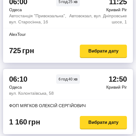
06:00
11:25
год
хв
5
25
Одеса
Кривий Ріг
Автостанція "Привокзальна",
Автовокзал, вул. Дніпровське
вул. Старосінна, 1б
шосе, 1
AlexTour
725
грн
Вибрати дату
06:10
12:50
год
хв
6
40
Одеса
Кривий Ріг
вул. Колонтаївська, 58
ФОП МЯГКОВ ОЛЕКСІЙ СЕРГІЙОВИЧ
1 160
грн
Вибрати дату