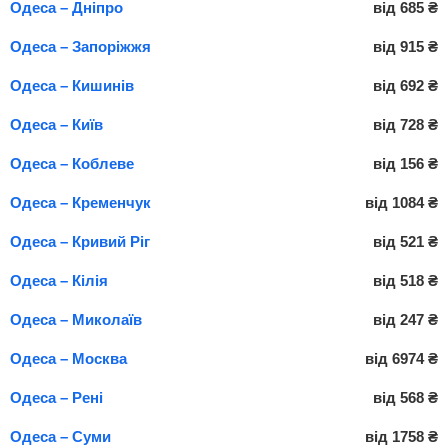
Одеса – Дніпро
від
685
₴
Одеса – Запоріжжя
від
915
₴
Одеса – Кишинів
від
692
₴
Одеса – Київ
від
728
₴
Одеса – Коблеве
від
156
₴
Одеса – Кременчук
від
1084
₴
Одеса – Кривий Ріг
від
521
₴
Одеса – Кілія
від
518
₴
Одеса – Миколаїв
від
247
₴
Одеса – Москва
від
6974
₴
Одеса – Рені
від
568
₴
Одеса – Суми
від
1758
₴