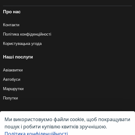
Про нас
Контакти
Політика конфіденційності
Користувацька угода
Наші послуги
Авіаквитки
Автобуси
Маршрутки
Попутки
Ми використовуємо файли cookie, щоб покращувати
© 2012 — 2026, Biletyplus, ООО «Инновэйтив Трэвел Текнолоджиз». Усі
права захищені. Купівля квитків на маршрутку здійснюється користувачем
пошук і робити купівлю квитків зручнішою.
самостійно на сайтах партнерів, BiletyPlus не несе відповідальності за
будь-які платіжні операції, що здійснюються на цих сайтах. Кінцева
Політика конфіденційності