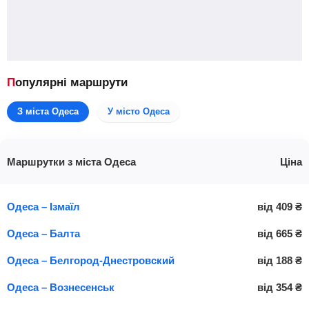
Популярні маршрути
З міста Одеса
У місто Одеса
Маршрутки з міста Одеса
Ціна
Одеса – Ізмаїл
від
409
₴
Одеса – Балта
від
665
₴
Одеса – Белгород-Днестровский
від
188
₴
Одеса – Вознесенськ
від
354
₴