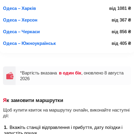
Одеса – Харків
від
1081
₴
Одеса – Херсон
від
367
₴
Одеса – Черкаси
від
856
₴
Одеса – Южноукраїнськ
від
405
₴
*Вартість вказана
в один бік
, оновлено 8 августа
2026
Як замовити маршрутки
Щоб купити квиток на маршрутку онлайн, виконайте наступні
дії:
Вкажіть станції відправлення і прибуття, дату поїздки і
запустіть пошук.