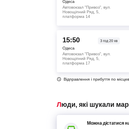
Одеса
Автовокзал "Привоз", вул.
Новощіпний Ряд, 5,
платформа 14
15:50
3
год
20
хв
Одеса
Автовокзал "Привоз", вул.
Новощіпний Ряд, 5,
платформа 17
Відправлення і прибуття по місце
Люди, які шукали ма
Можна дістатися
н