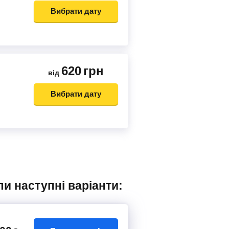
Вибрати дату
620
грн
від
Вибрати дату
ли наступні варіанти: