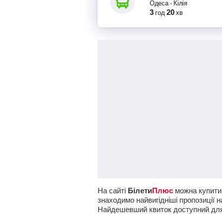
Одеса
-
Кілія
3
20
год
хв
На сайті
Білети
Плюс
можна купити 
знаходимо найвигідніші пропозиції н
Найдешевший квиток доступний дл