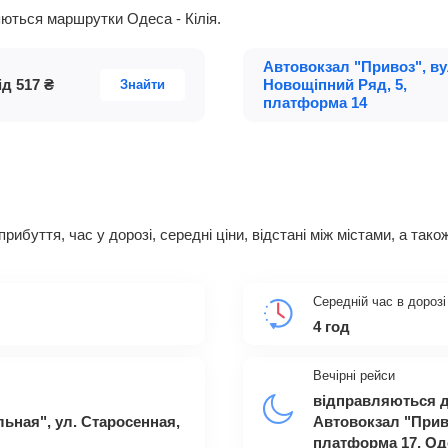
ляються маршрутки Одеса - Кілія.
Автовокзал "Привоз", ву
ід
517
₴
Новощіпний Ряд, 5,
Знайти
платформа 14
прибуття, час у дорозі, середні ціни, відстані між містами, а та
Середній час в дорозі
4 год
Вечірні рейси
відправляються д
ьная", ул. Старосенная,
Автовокзал "Приво
платформа 17, Од