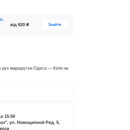
л.
від
620
₴
Знайти
кож рух маршрутки Одеса — Кілія на
о 15:50
з", ул. Новощепной Ряд, 5,
есса