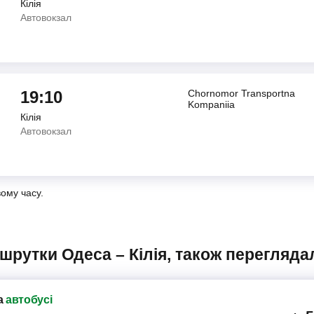
Кілія
Автовокзал
19:10
Chornomor Transportna
Kompaniia
Кілія
Автовокзал
вому часу.
ршрутки Одеса – Кілія, також перегляда
а
автобусі