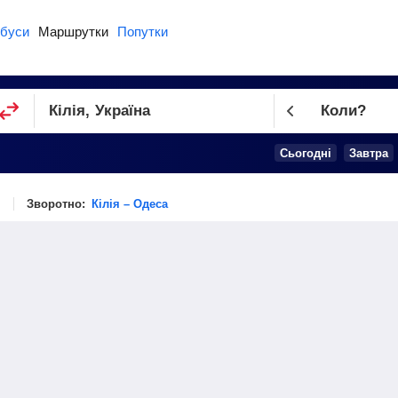
буси
Маршрутки
Попутки
Коли?
Cьогодні
Завтра
Зворотно:
Кілія – Одеса