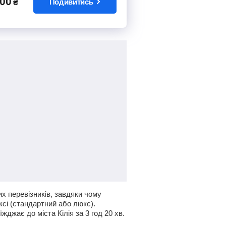
00
Подивитись
₴
х перевізників, завдяки чому
ксі (стандартний або люкс).
оїжджає до міста Кілія за 3
год
20
хв
.