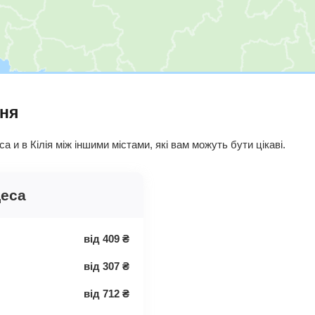
ння
 и в Кілія між іншими містами, які вам можуть бути цікаві.
деса
від
409
₴
від
307
₴
від
712
₴