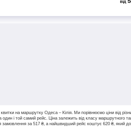
5
від
квитки на маршрутку Одеса – Кілія. Ми порівнюємо ціни від різни
а один і той самий рейс. Ціна залежить від класу маршрутного та
я замовлення за
517
₴
, а найшвидший рейс коштує
620
₴
, який д