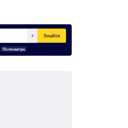
Знайти
Післязавтра