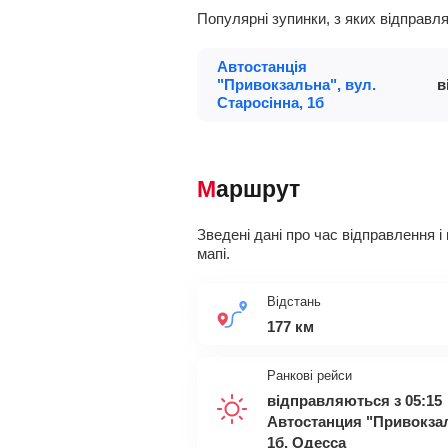
Популярні зупинки, з яких відправ
Автостанція
"Привокзальна", вул.
в
Старосінна, 1б
Маршрут
Зведені дані про час відправлення і 
мапі.
Відстань
177 км
Ранкові рейси
відправляються з 05:15
Автостанция "Привокзал
1б, Одесса