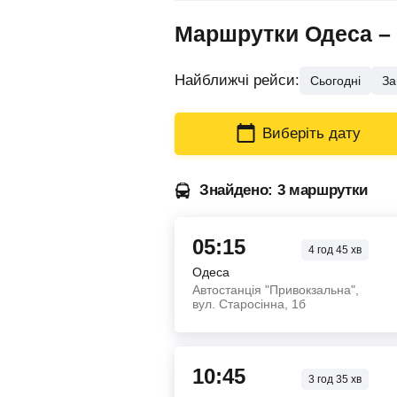
Маршрутки Одеса – К
Найближчі рейси:
Сьогодні
За
Виберіть дату
Знайдено: 3 маршрутки
05:15
4
год
45
хв
Одеса
Автостанція "Привокзальна",
вул. Старосінна, 1б
10:45
3
год
35
хв