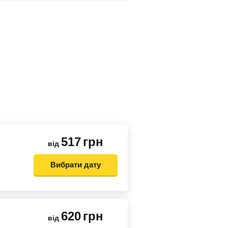
517
грн
від
Вибрати дату
620
грн
від