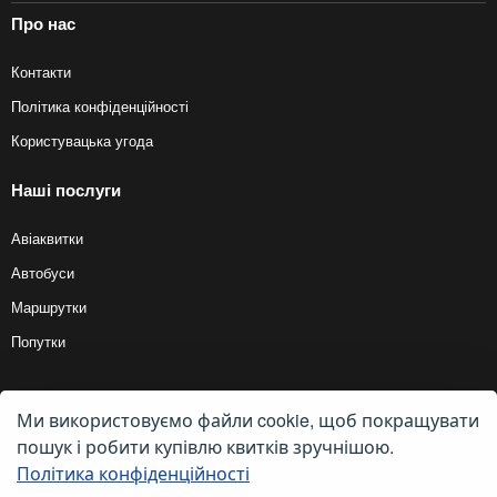
Про нас
Контакти
Політика конфіденційності
Користувацька угода
Наші послуги
Авіаквитки
Автобуси
Маршрутки
Попутки
Ми використовуємо файли cookie, щоб покращувати
© 2012 — 2026, Biletyplus, ООО «Инновэйтив Трэвел Текнолоджиз». Усі
права захищені. Купівля квитків на маршрутку здійснюється користувачем
пошук і робити купівлю квитків зручнішою.
самостійно на сайтах партнерів, BiletyPlus не несе відповідальності за
будь-які платіжні операції, що здійснюються на цих сайтах. Кінцева
Політика конфіденційності
вартість квитка може змінюватися залежно від обраного способу оплати.