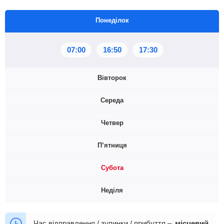
Понеділок
07:00
16:50
17:30
Вівторок
Середа
07:00
16:50
17:30
Четвер
07:00
16:50
П’ятниця
07:00
16:50
17:30
Субота
07:00
16:50
Неділя
07:00
16:50
07:00
16:50
17:30
Час відправлення / зупинки / прибуття –
місцевий