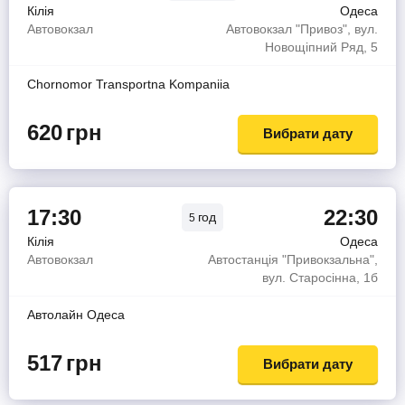
Кілія
Одеса
Автовокзал
Автовокзал "Привоз", вул.
Новощіпний Ряд, 5
Chornomor Transportna Kompaniia
620
грн
Вибрати дату
17:30
22:30
год
5
Кілія
Одеса
Автовокзал
Автостанція "Привокзальна",
вул. Старосінна, 1б
Автолайн Одеса
517
грн
Вибрати дату