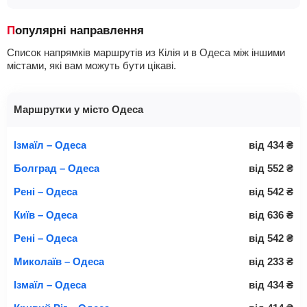
Популярні направлення
Список напрямків маршрутів из Кілія и в Одеса між іншими
містами, які вам можуть бути цікаві.
Маршрутки у місто Одеса
Ізмаїл – Одеса
від
434
₴
Болград – Одеса
від
552
₴
Рені – Одеса
від
542
₴
Київ – Одеса
від
636
₴
Рені – Одеса
від
542
₴
Миколаїв – Одеса
від
233
₴
Ізмаїл – Одеса
від
434
₴