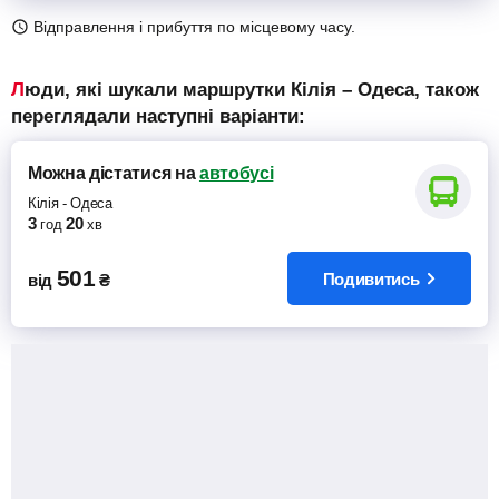
Відправлення і прибуття по місцевому часу.
Люди, які шукали маршрутки Кілія – Одеса, також
переглядали наступні варіанти:
Можна дістатися
на
автобусі
Кілія
-
Одеса
3
20
год
хв
501
Подивитись
від
₴