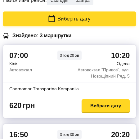
Найближчі рейси:
Сьогодні
Завтра
Виберіть дату
Знайдено: 3 маршрутки
07:00
10:20
год
хв
3
20
Кілія
Одеса
Автовокзал
Автовокзал "Привоз", вул.
Новощіпний Ряд, 5
Chornomor Transportna Kompaniia
620
грн
Вибрати дату
16:50
20:20
год
хв
3
30