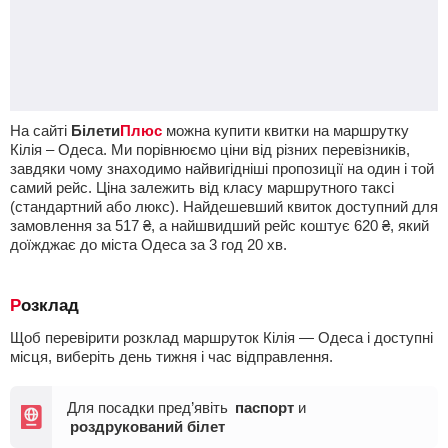
На сайті
Білети
Плюс
можна купити квитки на маршрутку
Кілія – Одеса. Ми порівнюємо ціни від різних перевізників,
завдяки чому знаходимо найвигідніші пропозиції на один і той
самий рейс. Ціна залежить від класу маршрутного таксі
(стандартний або люкс). Найдешевший квиток доступний для
замовлення за
517
₴
, а найшвидший рейс коштує
620
₴
, який
доїжджає до міста Одеса за 3
год
20
хв
.
Розклад
Щоб перевірити розклад маршруток Кілія — Одеса і доступні
місця, виберіть день тижня і час відправлення.
Для посадки пред’явіть
паспорт
и
роздрукований білет