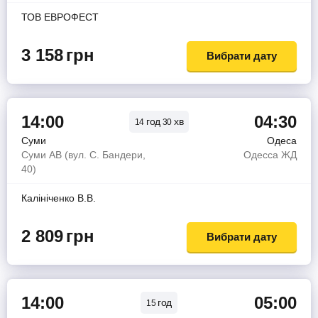
ТОВ ЕВРОФЕСТ
3 158
грн
Вибрати дату
14:00
04:30
год
хв
14
30
Суми
Одеса
Суми АВ (вул. С. Бандери,
Одесса ЖД
40)
Калiнiченко В.В.
2 809
грн
Вибрати дату
14:00
05:00
год
15