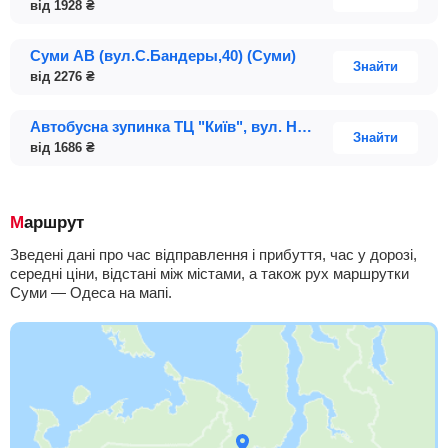
від
1928
₴
Суми АВ (вул.С.Бандеры,40) (Суми)
Знайти
від
2276
₴
Автобусна зупинка ТЦ "Київ", вул. Нижньовоскресенська, 1
Знайти
від
1686
₴
Маршрут
Зведені дані про час відправлення і прибуття, час у дорозі,
середні ціни, відстані між містами, а також рух маршрутки
Суми — Одеса на мапі.