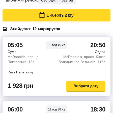
Найближчі рейси:
Сьогодні
Завтра
Виберіть дату
Знайдено: 12 маршруток
05:05
20:50
год
хв
15
45
Суми
Одеса
McDonalds, площа
McDonald's, просп. Князя
Покровська, 15а
Володимира Великого, 116а
PassTransSumy
1 928
грн
Вибрати дату
06:00
18:30
год
хв
12
30