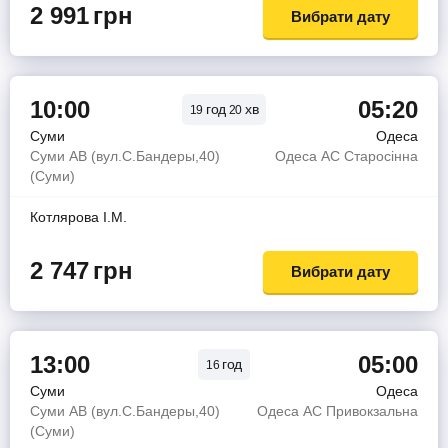
2 991
грн
Вибрати дату
10:00
05:20
год
хв
19
20
Суми
Одеса
Суми АВ (вул.С.Бандеры,40)
Одеса АС Старосінна
(Суми)
Котлярова І.М.
2 747
грн
Вибрати дату
13:00
05:00
год
16
Суми
Одеса
Суми АВ (вул.С.Бандеры,40)
Одеса АС Привокзальна
(Суми)