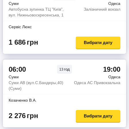
Суми
Одеса
Автобусна зупинка ТЦ "Київ",
Залізничний вокзал
вул. Нижньовоскресенська, 1
Сервiс Люкс
1 686
грн
Вибрати дату
06:00
19:00
год
13
Суми
Одеса
Суми АВ (вул.С.Бандеры,40)
Одеса АС Привокзальна
(Суми)
Козаченко В.А.
2 276
грн
Вибрати дату