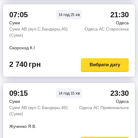
07:05
21:30
год
хв
14
25
Суми
Одеса
Суми АВ (вул.С.Бандеры,40)
Одеса АС Старосінна
(Суми)
Скороход К.І
2 740
грн
Вибрати дату
09:15
23:30
год
хв
14
15
Суми
Одеса
Суми АВ (вул.С.Бандеры,40)
Одеса АС Привокзальна
(Суми)
Жученко Я.В.