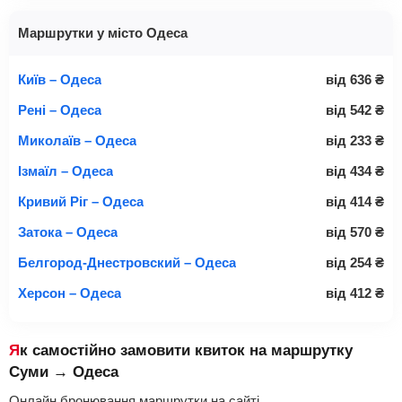
Маршрутки у місто Одеса
Київ – Одеса
від
636
₴
Рені – Одеса
від
542
₴
Миколаїв – Одеса
від
233
₴
Ізмаїл – Одеса
від
434
₴
Кривий Ріг – Одеса
від
414
₴
Затока – Одеса
від
570
₴
Белгород-Днестровский – Одеса
від
254
₴
Херсон – Одеса
від
412
₴
Як самостійно замовити квиток на маршрутку
Суми → Одеса
Онлайн бронювання маршрутки на сайті