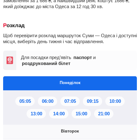
замовлення за
1 686
₴
, а найшвидший рейс коштує
1686
₴
,
який доїжджає до міста Одеса за 12
год
30
хв
.
Розклад
Щоб перевірити розклад маршруток Суми — Одеса і доступні
місця, виберіть день тижня і час відправлення.
Для посадки пред’явіть
паспорт
и
роздрукований білет
Понеділок
05:05
06:00
07:05
09:15
10:00
13:00
14:00
15:00
21:00
Вівторок