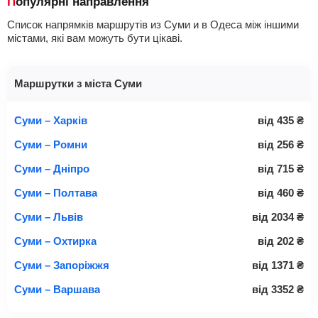
Популярні направлення
Список напрямків маршрутів из Суми и в Одеса між іншими
містами, які вам можуть бути цікаві.
Маршрутки з міста Суми
Суми – Харків
від
435
₴
Суми – Ромни
від
256
₴
Суми – Дніпро
від
715
₴
Суми – Полтава
від
460
₴
Суми – Львів
від
2034
₴
Суми – Охтирка
від
202
₴
Суми – Запоріжжя
від
1371
₴
Суми – Варшава
від
3352
₴