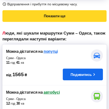
Відправлення і прибуття по місцевому часу.
Показати ще
Люди, які шукали маршрутки Суми – Одеса, також
переглядали наступні варіанти:
Можна дістатися
на
попутці
Суми
-
Одеса
11
41
год
хв
1565
Подивитись
від
₴
Можна дістатися
на
автобусі
Суми
-
Одеса
12
30
год
хв