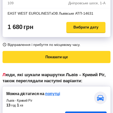
109
Дніпровське шосе, 1-А
EAST WEST EUROLINESТзОВ Львiвське АТП-14631
1 680
грн
Вибрати дату
Відправлення і прибуття по місцевому часу.
Показати ще
Люди, які шукали маршрутки Львів – Кривий Ріг,
також переглядали наступні варіанти:
Можна дістатися
на
попутці
Львів
-
Кривий Ріг
13
1
год
хв