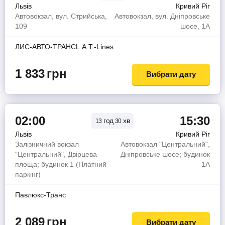
Львів
Кривий Ріг
Автовокзал, вул. Стрийська,
Автовокзал, вул. Дніпровське
109
шосе, 1А
ЛИС-АВТО-ТРАНСL.A.T.-Lines
1 833
грн
Вибрати дату
02:00
15:30
год
хв
13
30
Львів
Кривий Ріг
Залізничний вокзал
Автовокзал "Центральний",
"Центральний", Двірцева
Дніпровське шосе; будинок
площа; будинок 1 (Платний
1А
паркінг)
Павлюкс-Транс
2 089
грн
Вибрати дату