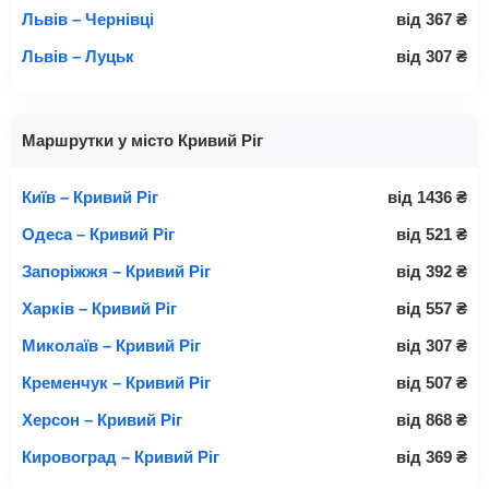
Львів – Чернівці
від
367
₴
Львів – Луцьк
від
307
₴
Маршрутки у місто Кривий Ріг
Київ – Кривий Ріг
від
1436
₴
Одеса – Кривий Ріг
від
521
₴
Запоріжжя – Кривий Ріг
від
392
₴
Харків – Кривий Ріг
від
557
₴
Миколаїв – Кривий Ріг
від
307
₴
Кременчук – Кривий Ріг
від
507
₴
Херсон – Кривий Ріг
від
868
₴
Кировоград – Кривий Ріг
від
369
₴