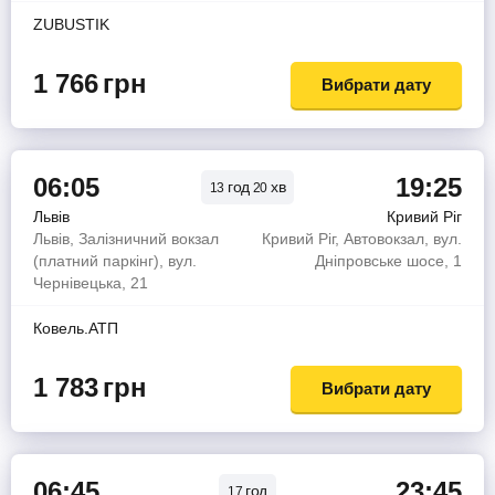
ZUBUSTIK
1 766
грн
Вибрати дату
06:05
19:25
год
хв
13
20
Львів
Кривий Ріг
Львів, Залізничний вокзал
Кривий Ріг, Автовокзал, вул.
(платний паркінг), вул.
Дніпровське шосе, 1
Чернівецька, 21
Ковель.АТП
1 783
грн
Вибрати дату
06:45
23:45
год
17