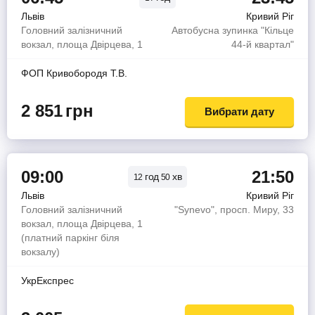
Львів
Кривий Ріг
Головний залізничний
Автобусна зупинка "Кільце
вокзал, площа Двірцева, 1
44-й квартал"
ФОП Кривобородя Т.В.
2 851
грн
Вибрати дату
09:00
21:50
год
хв
12
50
Львів
Кривий Ріг
Головний залізничний
"Synevo", просп. Миру, 33
вокзал, площа Двірцева, 1
(платний паркінг біля
вокзалу)
УкрЕкспрес