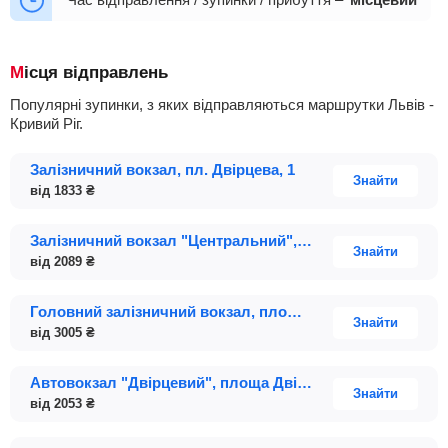
06:45
09:00
11:00
12:10
+10
Місця відправлень
Популярні зупинки, з яких відправляються маршрутки Львів -
Кривий Ріг.
Залізничний вокзал, пл. Двірцева, 1
Знайти
від
1833
₴
Залізничний вокзал "Центральний", Двірцева площа; будинок 1 (Платний паркінг)
Знайти
від
2089
₴
Головний залізничний вокзал, площа Двірцева, 1 (платний паркінг біля вокзалу)
Знайти
від
3005
₴
Автовокзал "Двірцевий", площа Двірцева, 1
Знайти
від
2053
₴