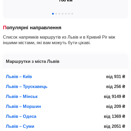
Популярні направлення
Список напрямків маршрутів из Львів и в Кривий Ріг між
іншими містами, які вам можуть бути цікаві.
Маршрутки з міста Львів
Львів – Київ
від
931
₴
Львів – Трускавець
від
256
₴
Львів – Мінськ
від
9149
₴
Львів – Моршин
від
209
₴
Львів – Одеса
від
1369
₴
Львів – Суми
від
2051
₴