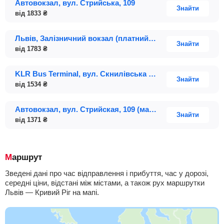
Автовокзал, вул. Стрийська, 109
Знайти
від
1833
₴
Львів, Залізничний вокзал (платний паркінг), вул. Чернівецька, 21
Знайти
від
1783
₴
KLR Bus Terminal, вул. Скнилівська 10, Сокільники
Знайти
від
1534
₴
Автовокзал, вул. Стрийская, 109 (магазин "Чарка до свята", вул. Вернадського)
Знайти
від
1371
₴
Маршрут
Зведені дані про час відправлення і прибуття, час у дорозі,
середні ціни, відстані між містами, а також рух маршрутки
Львів — Кривий Ріг на мапі.