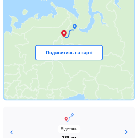
Подивитись на карті
Відстань
788 км