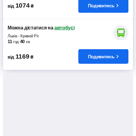
1074
Подивитись
від
₴
Можна дістатися
на
автобусі
Львів
-
Кривий Ріг
11
40
год
хв
1169
Подивитись
від
₴