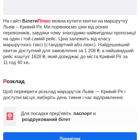
На сайті
Білети
Плюс
можна купити квитки на маршрутку
Львів – Кривий Ріг. Ми порівнюємо ціни від різних
перевізників, завдяки чому знаходимо найвигідніші пропозиції
на один і той самий рейс. Ціна залежить від класу
маршрутного таксі (стандартний або люкс). Найдешевший
квиток доступний для замовлення за
1 208
₴
, а найшвидший
рейс коштує
1628
₴
, який доїжджає до міста Кривий Ріг за
11
год
40
хв
.
Розклад
Щоб перевірити розклад маршруток Львів — Кривий Ріг і
доступні місця, виберіть день тижня і час відправлення.
Для посадки пред’явіть
паспорт
и
роздрукований білет
Понеділок