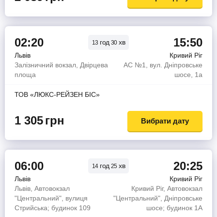
02:20
15:50
год
хв
13
30
Львів
Кривий Ріг
Залізничний вокзал, Двірцева
АС №1, вул. Дніпровське
площа
шосе, 1а
ТОВ «ЛЮКС-РЕЙЗЕН БІС»
1 305
грн
Вибрати дату
06:00
20:25
год
хв
14
25
Львів
Кривий Ріг
Львів, Автовокзал
Кривий Ріг, Автовокзал
"Центральний", вулиця
"Центральний", Дніпровське
Стрийська; будинок 109
шосе; будинок 1А