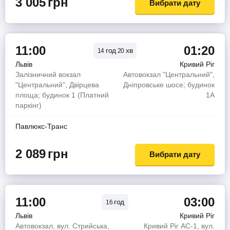
3 005
грн
Вибрати дату
11:00
01:20
год
хв
14
20
Львів
Кривий Ріг
Залізничний вокзал
Автовокзал "Центральний",
"Центральний", Двірцева
Дніпровське шосе; будинок
площа; будинок 1 (Платний
1А
паркінг)
Павлюкс-Транс
2 089
грн
Вибрати дату
11:00
03:00
год
16
Львів
Кривий Ріг
Автовокзал, вул. Стрийська,
Кривий Ріг АС-1, вул.