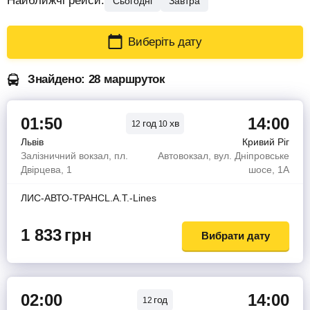
Найближчі рейси:
Сьогодні
Завтра
Виберіть дату
Знайдено: 28 маршруток
01:50
14:00
год
хв
12
10
Львів
Кривий Ріг
Залізничний вокзал, пл.
Автовокзал, вул. Дніпровське
Двірцева, 1
шосе, 1А
ЛИС-АВТО-ТРАНСL.A.T.-Lines
1 833
грн
Вибрати дату
02:00
14:00
год
12