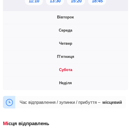
11:10
13:30
15:20
18:45
Вівторок
Середа
11:10
13:30
15:20
18:45
Четвер
11:10
13:30
15:20
18:45
П’ятниця
11:10
13:30
15:20
18:45
Субота
11:10
13:30
15:20
18:45
Неділя
11:10
13:30
15:20
18:45
11:10
13:30
15:20
18:45
Час відправлення / зупинки / прибуття –
місцевий
Місця відправлень