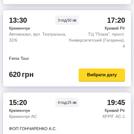
13:30
17:20
год
хв
3
50
Кременчук
Кривий Ріг
Автовокзал, вул. Театральна,
ТЦ "Плаза", просп.
32/6
Университетский (Гагарина),
4
Fenix Tour
620
грн
Вибрати дату
15:20
19:45
год
хв
4
25
Кременчук
Кривий Ріг
Кременчук АС
КР.РIГ АС-1
ФОП ГОНЧАРЕНКО А.С.