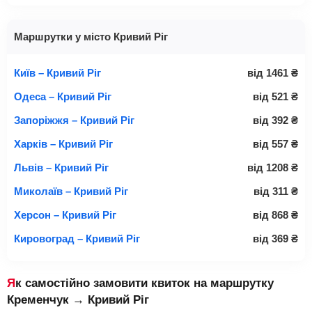
Маршрутки у місто Кривий Ріг
Київ – Кривий Ріг
від
1461
₴
Одеса – Кривий Ріг
від
521
₴
Запоріжжя – Кривий Ріг
від
392
₴
Харків – Кривий Ріг
від
557
₴
Львів – Кривий Ріг
від
1208
₴
Миколаїв – Кривий Ріг
від
311
₴
Херсон – Кривий Ріг
від
868
₴
Кировоград – Кривий Ріг
від
369
₴
Як самостійно замовити квиток на маршрутку
Кременчук → Кривий Ріг