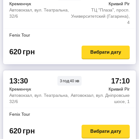
Кременчук
Кривий Ріг
Автовокзал, вул. Театральна,
ТЦ "Плаза", просп.
32/6
Университетский (Гагарина),
4
Fenix Tour
620
грн
Вибрати дату
13:30
17:10
год
хв
3
40
Кременчук
Кривий Ріг
Автовокзал, вул. Театральна,
Автовокзал, вул. Дніпровське
32/6
шосе, 1
Fenix Tour
620
грн
Вибрати дату