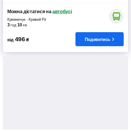
Можна дістатися
на
автобусі
Кременчук
-
Кривий Ріг
3
10
год
хв
496
Подивитись
від
₴