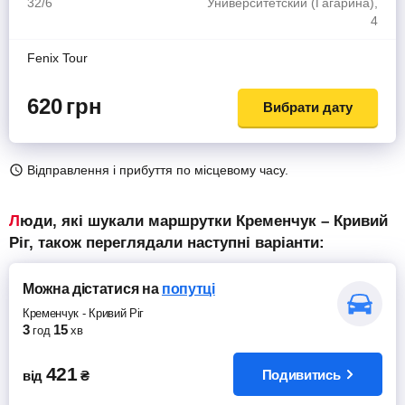
32/6
Университетский (Гагарина),
4
Fenix Tour
620
грн
Вибрати дату
Відправлення і прибуття по місцевому часу.
Люди, які шукали маршрутки Кременчук – Кривий
Ріг, також переглядали наступні варіанти:
Можна дістатися
на
попутці
Кременчук
-
Кривий Ріг
3
15
год
хв
421
Подивитись
від
₴