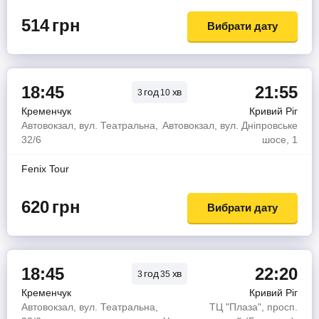
514
грн
Вибрати дату
18:45
21:55
год
хв
3
10
Кременчук
Кривий Ріг
Автовокзал, вул. Театральна,
Автовокзал, вул. Дніпровське
32/6
шосе, 1
Fenix Tour
620
грн
Вибрати дату
18:45
22:20
год
хв
3
35
Кременчук
Кривий Ріг
Автовокзал, вул. Театральна,
ТЦ "Плаза", просп.