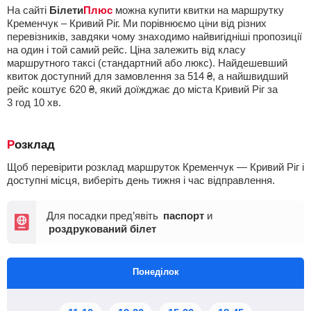
На сайті
Білети
Плюс
можна купити квитки на маршрутку
Кременчук – Кривий Ріг. Ми порівнюємо ціни від різних
перевізників, завдяки чому знаходимо найвигідніші пропозиції
на один і той самий рейс. Ціна залежить від класу
маршрутного таксі (стандартний або люкс). Найдешевший
квиток доступний для замовлення за
514
₴
, а найшвидший
рейс коштує
620
₴
, який доїжджає до міста Кривий Ріг за
3
год
10
хв
.
Розклад
Щоб перевірити розклад маршруток Кременчук — Кривий Ріг і
доступні місця, виберіть день тижня і час відправлення.
Для посадки пред’явіть
паспорт
и
роздрукований білет
Понеділок