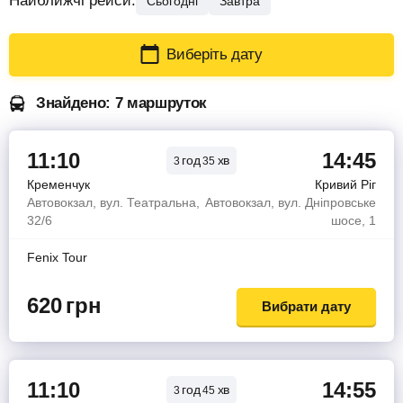
Найближчі рейси:
Сьогодні
Завтра
Виберіть дату
Знайдено: 7 маршруток
11:10
14:45
год
хв
3
35
Кременчук
Кривий Ріг
Автовокзал, вул. Театральна,
Автовокзал, вул. Дніпровське
32/6
шосе, 1
Fenix Tour
620
грн
Вибрати дату
11:10
14:55
год
хв
3
45