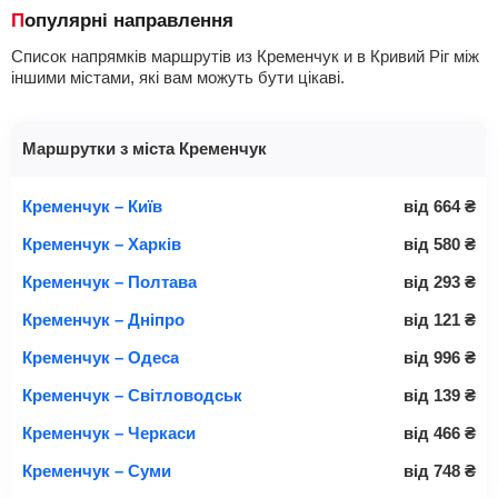
Популярні направлення
Список напрямків маршрутів из Кременчук и в Кривий Ріг між
іншими містами, які вам можуть бути цікаві.
Маршрутки з міста Кременчук
Кременчук – Київ
від
664
₴
Кременчук – Харків
від
580
₴
Кременчук – Полтава
від
293
₴
Кременчук – Дніпро
від
121
₴
Кременчук – Одеса
від
996
₴
Кременчук – Світловодськ
від
139
₴
Кременчук – Черкаси
від
466
₴
Кременчук – Суми
від
748
₴