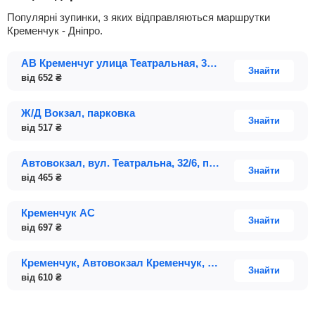
Популярні зупинки, з яких відправляються маршрутки
Кременчук - Дніпро.
АВ Кременчуг улица Театральная, 32/6
Знайти
від
652
₴
Ж/Д Вокзал, парковка
Знайти
від
517
₴
Автовокзал, вул. Театральна, 32/6, платформа 1-2
Знайти
від
465
₴
Кременчук АС
Знайти
від
697
₴
Кременчук, Автовокзал Кременчук, вулиця Театральна; будинок 32/6
Знайти
від
610
₴