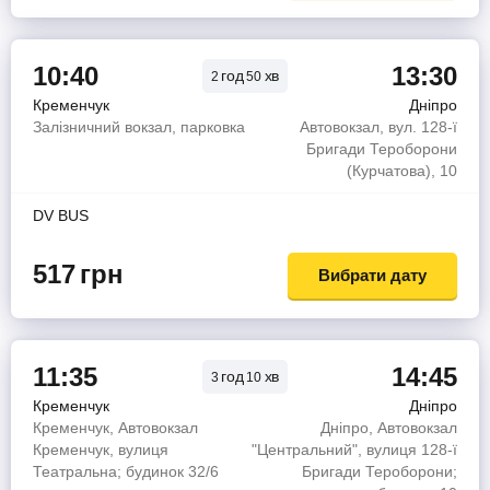
10:40
13:30
год
хв
2
50
Кременчук
Дніпро
Залізничний вокзал, парковка
Автовокзал, вул. 128-ї
Бригади Тероборони
(Курчатова), 10
DV BUS
517
грн
Вибрати дату
11:35
14:45
год
хв
3
10
Кременчук
Дніпро
Кременчук, Автовокзал
Дніпро, Автовокзал
Кременчук, вулиця
"Центральний", вулиця 128-ї
Театральна; будинок 32/6
Бригади Тероборони;