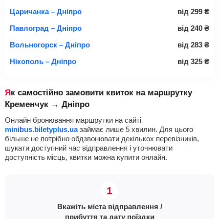
Царичанка – Дніпро
від
299
₴
Павлоград – Дніпро
від
240
₴
Вольногорск – Дніпро
від
283
₴
Нікополь – Дніпро
від
325
₴
Як самостійно замовити квиток на маршрутку
Кременчук → Дніпро
Онлайн бронювання маршрутки на сайті
minibus.biletyplus.ua
займає лише 5 хвилин. Для цього
більше не потрібно обдзвонювати декількох перевізників,
шукати доступний час відправлення і уточнювати
доступність місць, квитки можна купити онлайн.
Вкажіть міста відправлення /
прибуття та дату поїздки