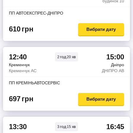
будинок 10
ПП АВТОЕКСПРЕС-ДНІПРО
610
грн
Вибрати дату
12:40
15:00
год
хв
2
20
Кременчук
Дніпро
Кременчук АС
ДНIПРО АВ
ПП КРЕМIНЬАВТОСЕРВIС
697
грн
Вибрати дату
13:30
16:45
год
хв
3
15