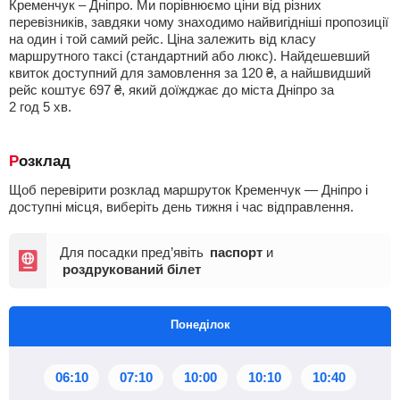
Кременчук – Дніпро. Ми порівнюємо ціни від різних
перевізників, завдяки чому знаходимо найвигідніші пропозиції
на один і той самий рейс. Ціна залежить від класу
маршрутного таксі (стандартний або люкс). Найдешевший
квиток доступний для замовлення за
120
₴
, а найшвидший
рейс коштує
697
₴
, який доїжджає до міста Дніпро за
2
год
5
хв
.
Розклад
Щоб перевірити розклад маршруток Кременчук — Дніпро і
доступні місця, виберіть день тижня і час відправлення.
Для посадки пред’явіть
паспорт
и
роздрукований білет
Понеділок
06:10
07:10
10:00
10:10
10:40