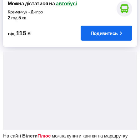
Можна дістатися
на
автобусі
Кременчук
-
Дніпро
2
5
год
хв
115
Подивитись
від
₴
На сайті
Білети
Плюс
можна купити квитки на маршрутку