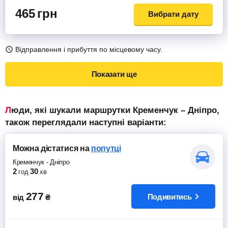
465
грн
Вибрати дату
Відправлення і прибуття по місцевому часу.
Показати ще
Люди, які шукали маршрутки Кременчук – Дніпро,
також переглядали наступні варіанти:
Можна дістатися
на
попутці
Кременчук
-
Дніпро
2
30
год
хв
277
Подивитись
від
₴