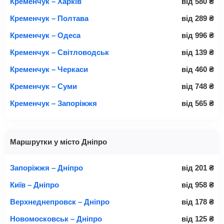
Кременчук – Харків
від
580
₴
Кременчук – Полтава
від
289
₴
Кременчук – Одеса
від
996
₴
Кременчук – Світловодськ
від
139
₴
Кременчук – Черкаси
від
460
₴
Кременчук – Суми
від
748
₴
Кременчук – Запоріжжя
від
565
₴
Маршрутки у місто Дніпро
Запоріжжя – Дніпро
від
201
₴
Київ – Дніпро
від
958
₴
Верхнеднепровск – Дніпро
від
178
₴
Новомосковськ – Дніпро
від
125
₴