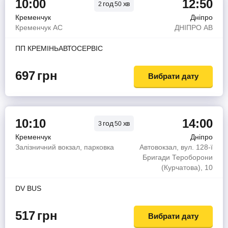
10:00
12:50
год
хв
2
50
Кременчук
Дніпро
Кременчук АС
ДНIПРО АВ
ПП КРЕМIНЬАВТОСЕРВIС
697
грн
Вибрати дату
10:10
14:00
год
хв
3
50
Кременчук
Дніпро
Залізничний вокзал, парковка
Автовокзал, вул. 128-ї
Бригади Тероборони
(Курчатова), 10
DV BUS
517
грн
Вибрати дату