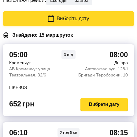
Найближчі рейси:
Сьогодні
Завтра
Виберіть дату
Знайдено: 15 маршруток
05:00
08:00
год
3
Кременчук
Дніпро
АВ Кременчуг улица
Автовокзал вул. 128-ї
Театральная, 32/6
Бригади Тероборони, 10
LIKEBUS
652
грн
Вибрати дату
06:10
08:15
год
хв
2
5