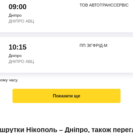
09:00
ТОВ АВТОТРАНССЕРВIС
Дніпро
ДНIПРО АВЦ
10:15
ПП ЗIГФРIД-М
Дніпро
ДНIПРО АВЦ
вому часу.
Показати ще