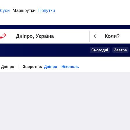
буси
Маршрутки
Попутки
Коли?
Cьогодні
Завтра
 Дніпро
Зворотно:
Дніпро – Нікополь