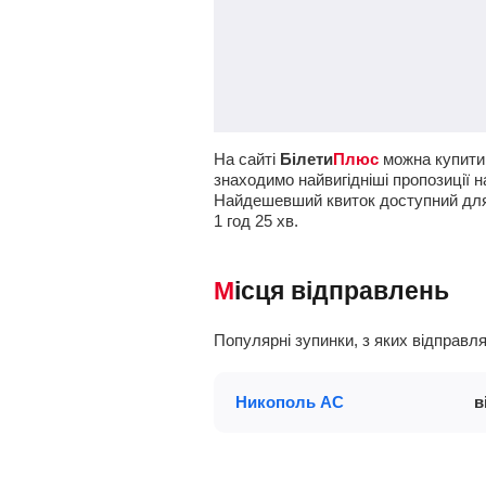
На сайті
Білети
Плюс
можна купити 
знаходимо найвигідніші пропозиції н
Найдешевший квиток доступний дл
1
год
25
хв
.
Місця відправлень
Популярні зупинки, з яких відправ
Никополь АС
в