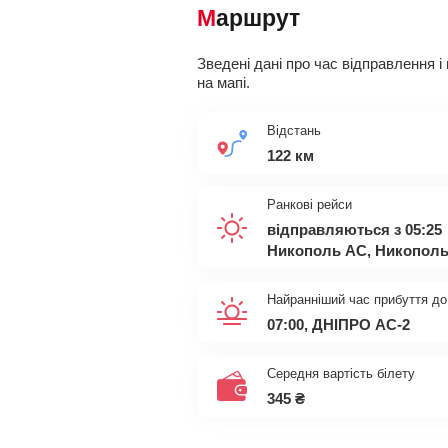
Маршрут
Зведені дані про час відправлення і
на мапі.
Відстань
122 км
Ранкові рейси
відправляються з 05:25
Никополь АС, Никопол
Найранніший час прибуття до
07:00, ДНIПРО АС-2
Середня вартість білету
345
₴