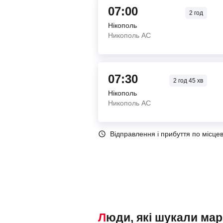
07:00
2
год
Нікополь
Никополь АС
07:30
2
год
45
хв
Нікополь
Никополь АС
Відправлення і прибуття по місце
Люди, які шукали маршрутки Нікополь – Дніпро, також переглядали наступні