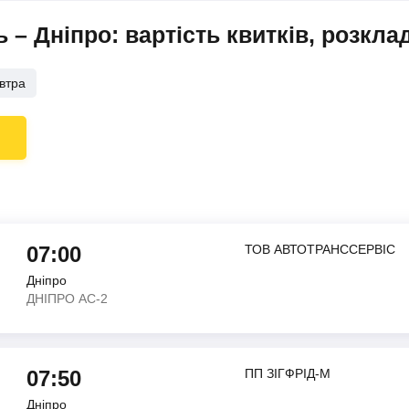
– Дніпро: вартість квитків, розкла
втра
07:00
ТОВ АВТОТРАНССЕРВIС
Дніпро
ДНIПРО АС-2
07:50
ПП ЗIГФРIД-М
Дніпро