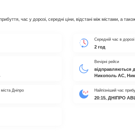
 прибуття, час у дорозі, середні ціни, відстані між містами, а т
Середній час в дорозі
2 год
Вечірні рейси
відправляються д
ь
Никополь АС, Ни
 міста Дніпро
Найпізніший час прибу
20:15, ДНIПРО АВ