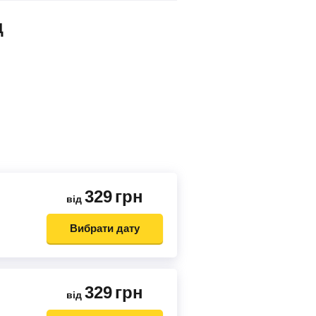
д
329
грн
від
Вибрати дату
329
грн
від