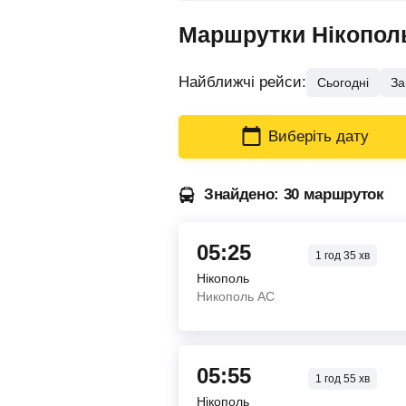
Маршрутки Нікополь 
Найближчі рейси:
Сьогодні
За
Виберіть дату
Знайдено: 30 маршруток
05:25
1
год
35
хв
Нікополь
Никополь АС
05:55
1
год
55
хв
Нікополь