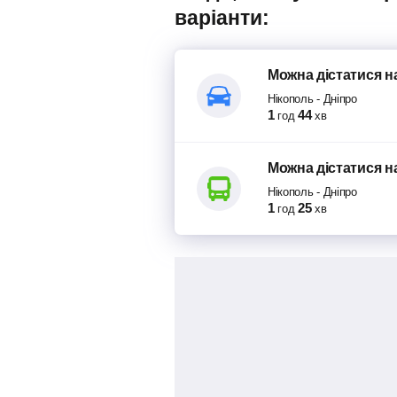
варіанти:
Можна дістатися
н
Нікополь
-
Дніпро
1
44
год
хв
Можна дістатися
н
Нікополь
-
Дніпро
1
25
год
хв