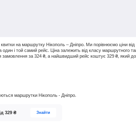
квитки на маршрутку Нікополь – Дніпро. Ми порівнюємо ціни від 
а один і той самий рейс. Ціна залежить від класу маршрутного та
я замовлення за
324
₴
, а найшвидший рейс коштує
329
₴
, який д
ляються маршрутки Нікополь - Дніпро.
ід
329
₴
Знайти