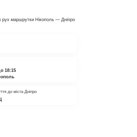
акож рух маршрутки Нікополь — Дніпро
о 18:15
кополь
ття до міста Дніпро
Ц