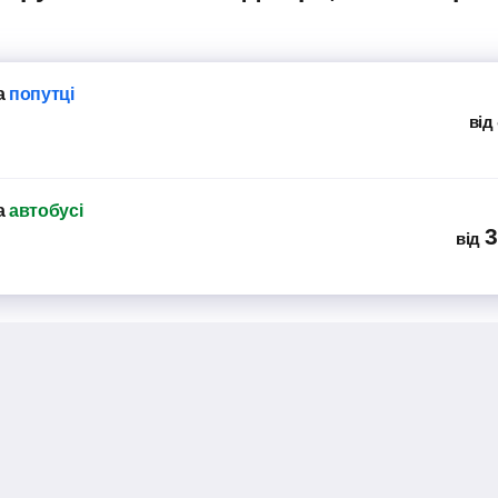
а
попутці
від
а
автобусі
3
від