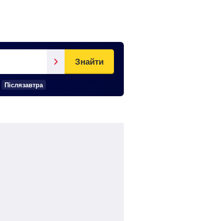
Знайти
Післязавтра