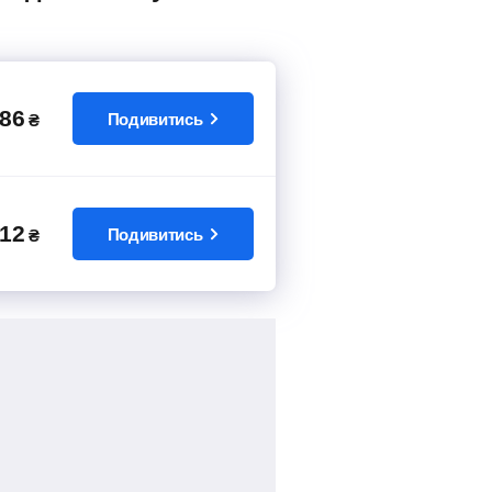
86
Подивитись
₴
12
Подивитись
₴