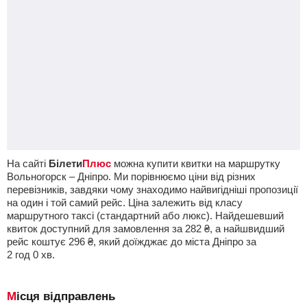
На сайті
Білети
Плюс
можна купити квитки на маршрутку
Вольногорск – Дніпро. Ми порівнюємо ціни від різних
перевізників, завдяки чому знаходимо найвигідніші пропозиції
на один і той самий рейс. Ціна залежить від класу
маршрутного таксі (стандартний або люкс). Найдешевший
квиток доступний для замовлення за
282
₴
, а найшвидший
рейс коштує
296
₴
, який доїжджає до міста Дніпро за
2
год
0
хв
.
Місця відправлень