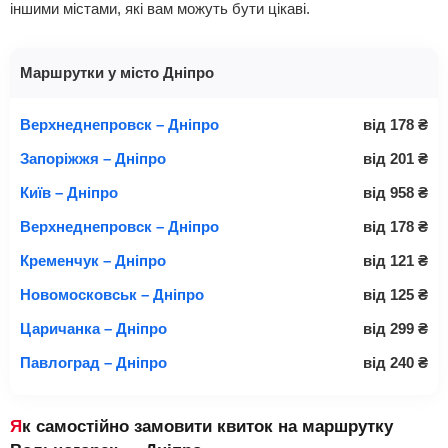
іншими містами, які вам можуть бути цікаві.
Маршрутки у місто Дніпро
Верхнеднепровск – Дніпро
від
178
₴
Запоріжжя – Дніпро
від
201
₴
Київ – Дніпро
від
958
₴
Верхнеднепровск – Дніпро
від
178
₴
Кременчук – Дніпро
від
121
₴
Новомосковськ – Дніпро
від
125
₴
Царичанка – Дніпро
від
299
₴
Павлоград – Дніпро
від
240
₴
Як самостійно замовити квиток на маршрутку