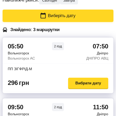
Найближчі рейси:
Сьогодні
Завтра
Виберіть дату
Знайдено: 3 маршрутки
05:50
07:50
год
2
Вольногорск
Дніпро
Вольногорск АС
ДНIПРО АВЦ
ПП ЗIГФРIД-М
296
грн
Вибрати дату
09:50
11:50
год
2
Вольногорск
Дніпро