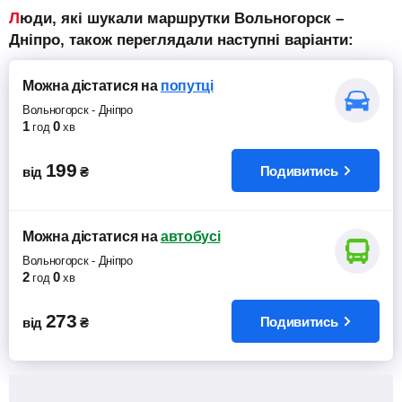
Люди, які шукали маршрутки Вольногорск –
Дніпро, також переглядали наступні варіанти:
Можна дістатися
на
попутці
Вольногорск
-
Дніпро
1
0
год
хв
199
Подивитись
від
₴
Можна дістатися
на
автобусі
Вольногорск
-
Дніпро
2
0
год
хв
273
Подивитись
від
₴