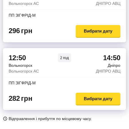
Вольногорск АС
ДНIПРО АВЦ
ПП ЗIГФРIД-М
296
грн
Вибрати дату
12:50
14:50
год
2
Вольногорск
Дніпро
Вольногорск АС
ДНIПРО АВЦ
ПП ЗIГФРIД-М
282
грн
Вибрати дату
Відправлення і прибуття по місцевому часу.