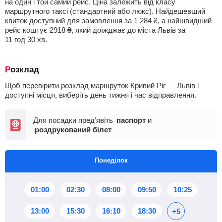
на один і той самий рейс. Ціна залежить від класу
маршрутного таксі (стандартний або люкс). Найдешевший
квиток доступний для замовлення за
1 284
₴
, а найшвидший
рейс коштує
2918
₴
, який доїжджає до міста Львів за
11
год
30
хв
.
Розклад
Щоб перевірити розклад маршруток Кривий Ріг — Львів і
доступні місця, виберіть день тижня і час відправлення.
Для посадки пред’явіть
паспорт
и
роздрукований білет
Понеділок
01:00
02:30
08:00
09:50
10:25
13:00
15:30
16:10
18:30
+5