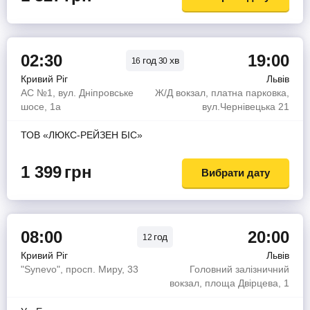
02:30
19:00
год
хв
16
30
Кривий Ріг
Львів
АС №1, вул. Дніпровське
Ж/Д вокзал, платна парковка,
шосе, 1а
вул.Чернівецька 21
ТОВ «ЛЮКС-РЕЙЗЕН БІС»
1 399
грн
Вибрати дату
08:00
20:00
год
12
Кривий Ріг
Львів
"Synevo", просп. Миру, 33
Головний залізничний
вокзал, площа Двірцева, 1