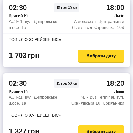
02:30
18:00
год
хв
15
30
Кривий Ріг
Львів
АС №1, вул. Дніпровське
Автовокзал "Центральний
шосе, 1а
Львів", вул. Стрийська, 109
ТОВ «ЛЮКС-РЕЙЗЕН БІС»
1 703
грн
Вибрати дату
02:30
18:20
год
хв
15
50
Кривий Ріг
Львів
АС №1, вул. Дніпровське
KLR Bus Terminal, вул.
шосе, 1а
Скнилівська 10, Сокільники
ТОВ «ЛЮКС-РЕЙЗЕН БІС»
1 327
грн
Вибрати дату