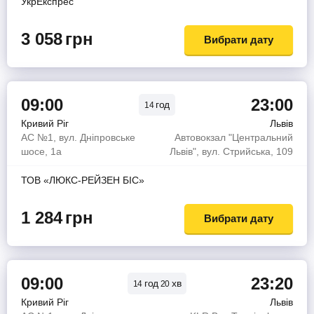
УкрЕкспрес
3 058
грн
Вибрати дату
09:00
23:00
год
14
Кривий Ріг
Львів
АС №1, вул. Дніпровське
Автовокзал "Центральний
шосе, 1а
Львів", вул. Стрийська, 109
ТОВ «ЛЮКС-РЕЙЗЕН БІС»
1 284
грн
Вибрати дату
09:00
23:20
год
хв
14
20
Кривий Ріг
Львів