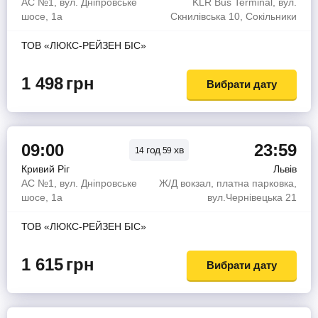
АС №1, вул. Дніпровське
KLR Bus Terminal, вул.
шосе, 1а
Скнилівська 10, Сокільники
ТОВ «ЛЮКС-РЕЙЗЕН БІС»
1 498
грн
Вибрати дату
09:00
23:59
год
хв
14
59
Кривий Ріг
Львів
АС №1, вул. Дніпровське
Ж/Д вокзал, платна парковка,
шосе, 1а
вул.Чернівецька 21
ТОВ «ЛЮКС-РЕЙЗЕН БІС»
1 615
грн
Вибрати дату