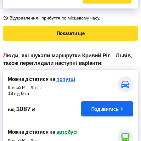
Відправлення і прибуття по місцевому часу.
Показати ще
Люди, які шукали маршрутки Кривий Ріг – Львів,
також переглядали наступні варіанти:
Можна дістатися
на
попутці
Кривий Ріг
-
Львів
13
6
год
хв
1087
Подивитись
від
₴
Можна дістатися
на
автобусі
Кривий Ріг
-
Львів