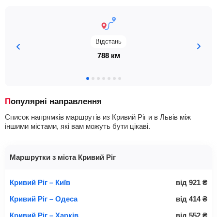
Відстань
788 км
Популярні направлення
Список напрямків маршрутів из Кривий Ріг и в Львів між
іншими містами, які вам можуть бути цікаві.
Маршрутки з міста Кривий Ріг
Кривий Ріг – Київ
від
921
₴
Кривий Ріг – Одеса
від
414
₴
Кривий Ріг – Харків
від
552
₴