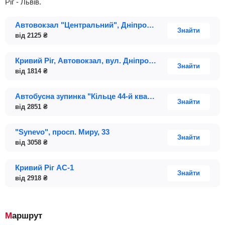
Ріг - Львів.
Автовокзал "Центральний", Дніпровське шосе; будинок 1А
Знайти
від
2125
₴
Кривий Ріг, Автовокзал, вул. Дніпровське шосе, 1
Знайти
від
1814
₴
Автобусна зупинка "Кільце 44-й квартал" (вул. Стасова, 9)
Знайти
від
2851
₴
"Synevo", просп. Миру, 33
Знайти
від
3058
₴
Кривий Ріг АС-1
Знайти
від
2918
₴
Маршрут