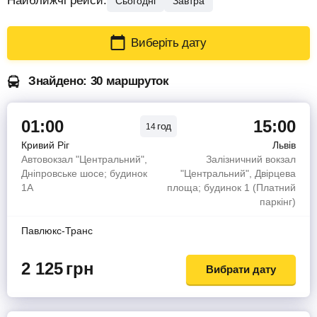
Найближчі рейси:
Сьогодні
Завтра
Виберіть дату
Знайдено: 30 маршруток
01:00
15:00
год
14
Кривий Ріг
Львів
Автовокзал "Центральний",
Залізничний вокзал
Дніпровське шосе; будинок
"Центральний", Двірцева
1А
площа; будинок 1 (Платний
паркінг)
Павлюкс-Транс
2 125
грн
Вибрати дату