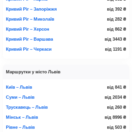
Кривий Ріг – Запоріжжя
від
392
₴
Кривий Ріг – Миколаїв
від
282
₴
Кривий Ріг – Херсон
від
862
₴
Кривий Ріг – Варшава
від
3443
₴
Кривий Ріг – Черкаси
від
1191
₴
Маршрутки у місто Львів
Київ – Львів
від
841
₴
Суми – Львів
від
2034
₴
Трускавець – Львів
від
260
₴
Мінськ – Львів
від
8996
₴
Рівне – Львів
від
503
₴