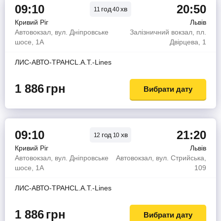
09:10
20:50
год
хв
11
40
Кривий Ріг
Львів
Автовокзал, вул. Дніпровське
Залізничний вокзал, пл.
шосе, 1А
Двірцева, 1
ЛИС-АВТО-ТРАНСL.A.T.-Lines
1 886
грн
Вибрати дату
09:10
21:20
год
хв
12
10
Кривий Ріг
Львів
Автовокзал, вул. Дніпровське
Автовокзал, вул. Стрийська,
шосе, 1А
109
ЛИС-АВТО-ТРАНСL.A.T.-Lines
1 886
грн
Вибрати дату