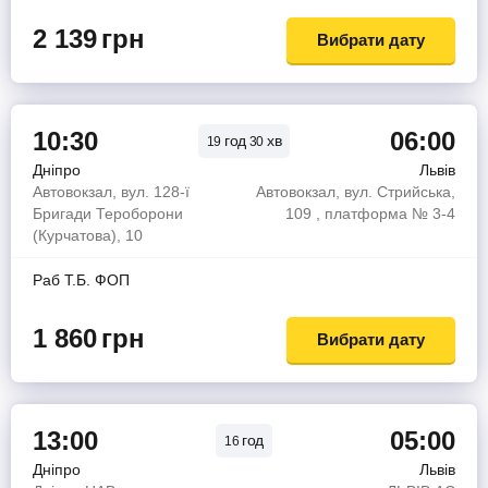
2 139
грн
Вибрати дату
10:30
06:00
год
хв
19
30
Дніпро
Львів
Автовокзал, вул. 128-ї
Автовокзал, вул. Стрийська,
Бригади Тероборони
109 , платформа № 3-4
(Курчатова), 10
Раб Т.Б. ФОП
1 860
грн
Вибрати дату
13:00
05:00
год
16
Дніпро
Львів