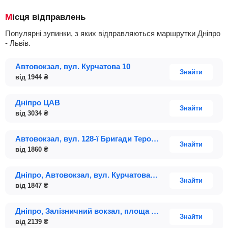
Місця відправлень
Популярні зупинки, з яких відправляються маршрутки Дніпро
- Львів.
Автовокзал, вул. Курчатова 10
Знайти
від
1944
₴
Дніпро ЦАВ
Знайти
від
3034
₴
Автовокзал, вул. 128-ї Бригади Тероборони (Курчатова), 10
Знайти
від
1860
₴
Дніпро, Автовокзал, вул. Курчатова, 10 (Платформа 21)
Знайти
від
1847
₴
Дніпро, Залізничний вокзал, площа Вокзальна, 11 (Паркінг)
Знайти
від
2139
₴