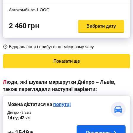
Автокомбiнат-1 ООО
2 460
грн
Вибрати дату
Відправлення і прибуття по місцевому часу.
Показати ще
Люди, які шукали маршрутки Дніпро – Львів,
також переглядали наступні варіанти:
Можна дістатися
на
попутці
Дніпро
-
Львів
14
42
год
хв
1549
Подивитись
від
₴