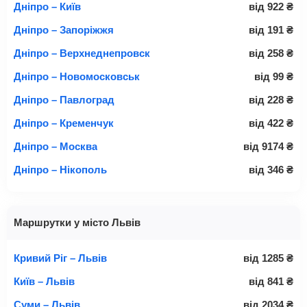
Дніпро – Київ
від
922
₴
Дніпро – Запоріжжя
від
191
₴
Дніпро – Верхнеднепровск
від
258
₴
Дніпро – Новомосковськ
від
99
₴
Дніпро – Павлоград
від
228
₴
Дніпро – Кременчук
від
422
₴
Дніпро – Москва
від
9174
₴
Дніпро – Нікополь
від
346
₴
Маршрутки у місто Львів
Кривий Ріг – Львів
від
1285
₴
Київ – Львів
від
841
₴
Суми – Львів
від
2034
₴