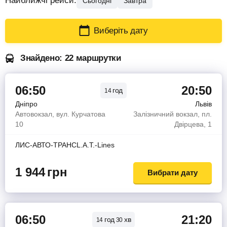
Найближчі рейси:
Сьогодні
Завтра
Виберіть дату
Знайдено: 22 маршрутки
06:50
20:50
год
14
Дніпро
Львів
Автовокзал, вул. Курчатова
Залізничний вокзал, пл.
10
Двірцева, 1
ЛИС-АВТО-ТРАНСL.A.T.-Lines
1 944
грн
Вибрати дату
06:50
21:20
год
хв
14
30