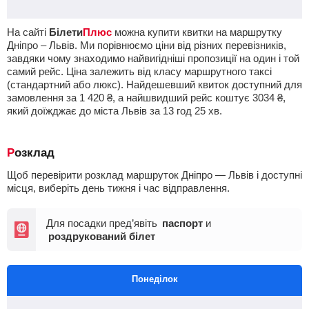
На сайті
Білети
Плюс
можна купити квитки на маршрутку
Дніпро – Львів. Ми порівнюємо ціни від різних перевізників,
завдяки чому знаходимо найвигідніші пропозиції на один і той
самий рейс. Ціна залежить від класу маршрутного таксі
(стандартний або люкс). Найдешевший квиток доступний для
замовлення за
1 420
₴
, а найшвидший рейс коштує
3034
₴
,
який доїжджає до міста Львів за 13
год
25
хв
.
Розклад
Щоб перевірити розклад маршруток Дніпро — Львів і доступні
місця, виберіть день тижня і час відправлення.
Для посадки пред’явіть
паспорт
и
роздрукований білет
Понеділок