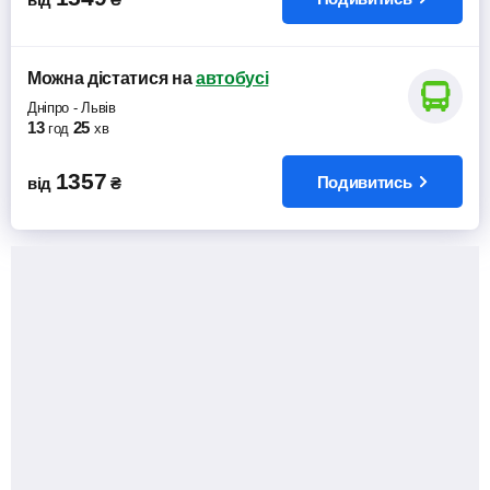
Можна дістатися
на
автобусі
Дніпро
-
Львів
13
25
год
хв
1357
Подивитись
від
₴