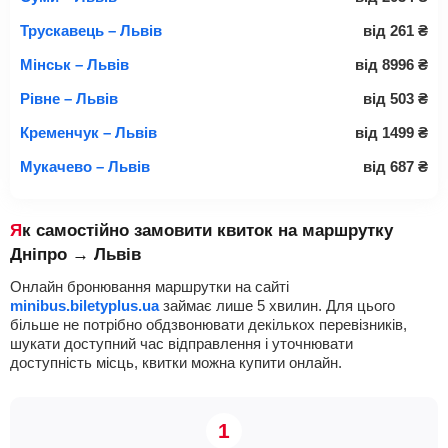
Трускавець – Львів
від
261
₴
Мінськ – Львів
від
8996
₴
Рівне – Львів
від
503
₴
Кременчук – Львів
від
1499
₴
Мукачево – Львів
від
687
₴
Як самостійно замовити квиток на маршрутку
Дніпро → Львів
Онлайн бронювання маршрутки на сайті
minibus.biletyplus.ua
займає лише 5 хвилин. Для цього
більше не потрібно обдзвонювати декількох перевізників,
шукати доступний час відправлення і уточнювати
доступність місць, квитки можна купити онлайн.