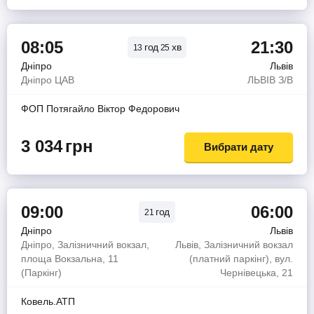
08:05
21:30
год
хв
13
25
Дніпро
Львів
Дніпро ЦАВ
ЛЬВIВ З/В
ФОП Потягайло Вiктор Федорович
3 034
грн
Вибрати дату
09:00
06:00
год
21
Дніпро
Львів
Дніпро, Залізничний вокзал,
Львів, Залізничний вокзал
площа Вокзальна, 11
(платний паркінг), вул.
(Паркінг)
Чернівецька, 21
Ковель.АТП