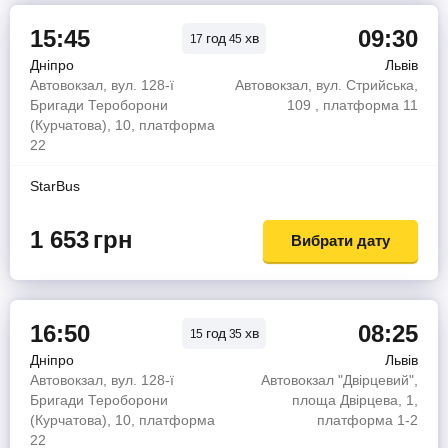
15:45
09:30
год
хв
17
45
Дніпро
Львів
Автовокзал, вул. 128-ї
Автовокзал, вул. Стрийська,
Бригади Тероборони
109 , платформа 11
(Курчатова), 10, платформа
22
StarBus
1 653
грн
Вибрати дату
16:50
08:25
год
хв
15
35
Дніпро
Львів
Автовокзал, вул. 128-ї
Автовокзал "Двірцевий",
Бригади Тероборони
площа Двірцева, 1,
(Курчатова), 10, платформа
платформа 1-2
22