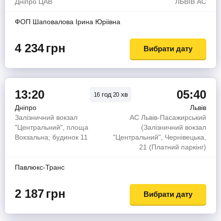
Дніпро ЦАВ
ЛЬВIВ АС
ФОП Шаповалова Iрина Юрiiвна
4 234
грн
Вибрати дату
13:20
05:40
год
хв
16
20
Дніпро
Львів
Залізничний вокзал
АС Львів-Пасажирський
"Центральний", площа
(Залізничний вокзал
Вокзальна; будинок 11
"Центральний", Чернівецька,
21 (Платний паркінг)
Павлюкс-Транс
2 187
грн
Вибрати дату