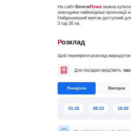
На сайті
Білети
Плюс
можна купити 
знаходимо найвигідніші пропозиції н
Найдешевший квиток доступний дл
3
год
35
хв
.
Розклад
Щоб перевірити розклад маршруток М
Для посадки пред’явіть
пас
Понеділок
Вівторок
01:25
08:10
10:00