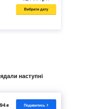
Вибрати дату
94
Подивитись
₴