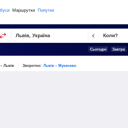
буси
Маршрутки
Попутки
Коли?
Cьогодні
Завтра
– Львів
Зворотно:
Львів – Мукачево