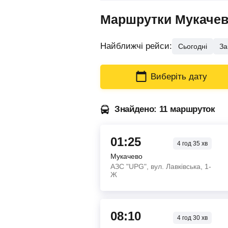
Маршрутки Мукачево 
Найближчі рейси:
Сьогодні
За
Виберіть дату
Знайдено: 11 маршруток
01:25
4
год
35
хв
Мукачево
АЗС "UPG", вул. Лавківська, 1-
Ж
08:10
4
год
30
хв