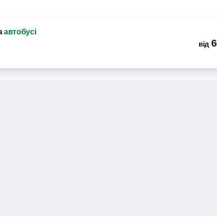
а
автобусі
6
від