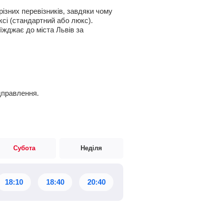
ізних перевізників, завдяки чому
ксі (стандартний або люкс).
оїжджає до міста Львів за
дправлення.
Субота
Неділя
18:10
18:40
20:40