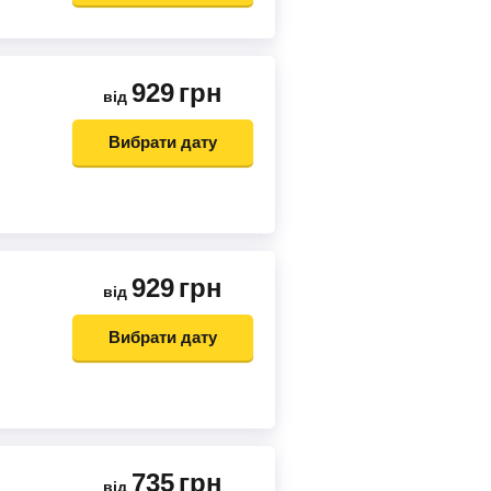
929
грн
від
Вибрати дату
929
грн
від
Вибрати дату
735
грн
від