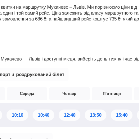
квитки на маршрутку Мукачево – Львів. Ми порівнюємо ціни від р
а один і той самий рейс. Ціна залежить від класу маршрутного та
я замовлення за
686
₴
, а найшвидший рейс коштує
735
₴
, який д
укачево — Львів і доступні місця, виберіть день тижня і час ві
порт
и
роздрукований білет
Середа
Четвер
П’ятниця
10:10
10:40
12:40
13:50
15:40