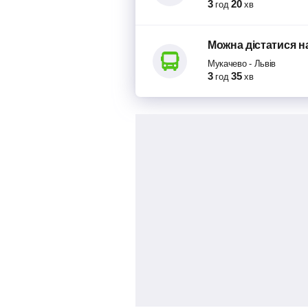
3
20
год
хв
Можна дістатися
н
Мукачево
-
Львів
3
35
год
хв