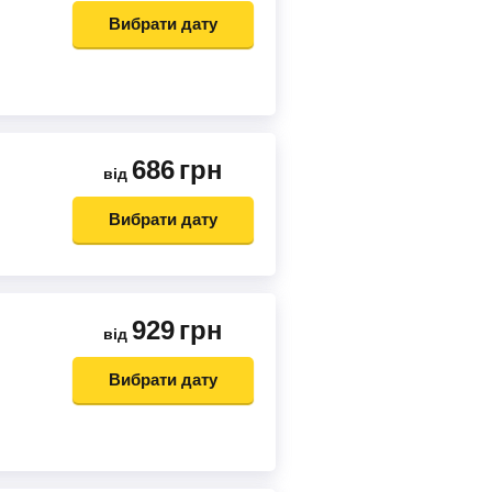
Вибрати дату
686
грн
від
Вибрати дату
929
грн
від
Вибрати дату