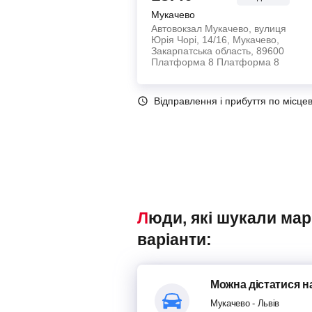
Мукачево
Автовокзал Мукачево, вулиця
Юрія Чорі, 14/16, Мукачево,
Закарпатська область, 89600
Платформа 8 Платформа 8
Відправлення і прибуття по місце
Люди, які шукали маршрутки Мукачево – Львів, також переглядали наступні
варіанти:
Можна дістатися
н
Мукачево
-
Львів