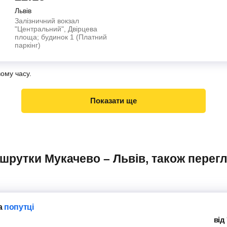
Львів
Залізничний вокзал
"Центральний", Двірцева
площа; будинок 1 (Платний
паркінг)
вому часу.
Показати ще
а
попутці
від