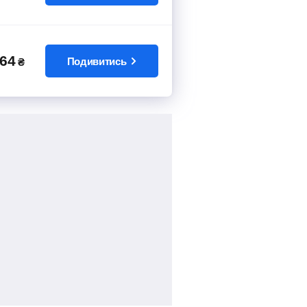
64
Подивитись
₴