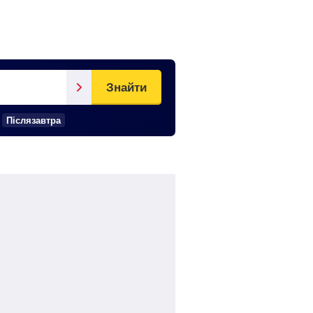
Знайти
Післязавтра