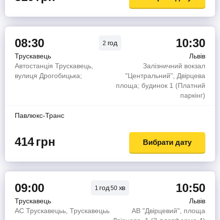
08:30
10:30
год
2
Трускавець
Львів
Автостанція Трускавець,
Залізничний вокзал
вулиця Дрогобицька;
"Центральний", Двірцева
площа; будинок 1 (Платний
паркінг)
Павлюкс-Транс
414
грн
Вибрати дату
09:00
10:50
год
хв
1
50
Трускавець
Львів
АС Трускавецьь, Трускавецьь
АВ "Двірцевий", площа