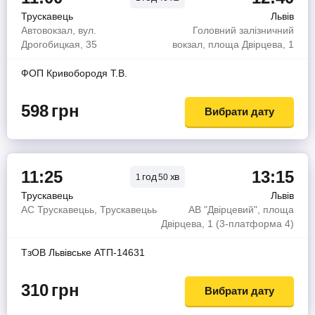
Трускавець
Львів
Автовокзал, вул.
Головний залізничний
Дрогобицкая, 35
вокзал, площа Двірцева, 1
ФОП Кривобородя Т.В.
598
грн
Вибрати дату
11:25
13:15
год
хв
1
50
Трускавець
Львів
АС Трускавецьь, Трускавецьь
АВ "Двірцевий", площа
Двірцева, 1 (3-платформа 4)
ТзОВ Львiвське АТП-14631
310
грн
Вибрати дату