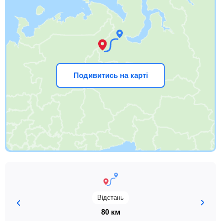
Подивитись на карті
Відстань
80 км