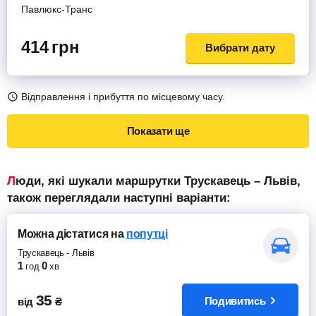
Павлюкс-Транс
414
грн
Вибрати дату
Відправлення і прибуття по місцевому часу.
Показати ще
Люди, які шукали маршрутки Трускавець – Львів,
також переглядали наступні варіанти:
Можна дістатися
на
попутці
Трускавець
-
Львів
1
0
год
хв
35
Подивитись
від
₴