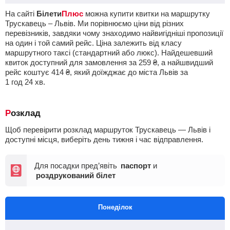
На сайті
Білети
Плюс
можна купити квитки на маршрутку
Трускавець – Львів. Ми порівнюємо ціни від різних
перевізників, завдяки чому знаходимо найвигідніші пропозиції
на один і той самий рейс. Ціна залежить від класу
маршрутного таксі (стандартний або люкс). Найдешевший
квиток доступний для замовлення за
259
₴
, а найшвидший
рейс коштує
414
₴
, який доїжджає до міста Львів за
1
год
24
хв
.
Розклад
Щоб перевірити розклад маршруток Трускавець — Львів і
доступні місця, виберіть день тижня і час відправлення.
Для посадки пред’явіть
паспорт
и
роздрукований білет
Понеділок