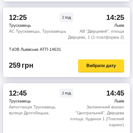
12:25
14:25
год
2
Трускавець
Львів
АС Трускавецьь, Трускавецьь
АВ "Двірцевий", площа
Двірцева, 1 (1-платформа 2)
ТзОВ Львiвське АТП-14631
259
грн
Вибрати дату
12:45
14:45
год
2
Трускавець
Львів
Автостанція Трускавець,
Залізничний вокзал
вулиця Дрогобицька;
"Центральний", Двірцева
площа; будинок 1 (Платний
паркінг)