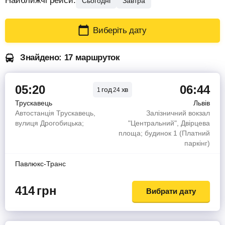
Найближчі рейси:
Сьогодні
Завтра
Виберіть дату
Знайдено: 17 маршруток
05:20
06:44
год
хв
1
24
Трускавець
Львів
Автостанція Трускавець,
Залізничний вокзал
вулиця Дрогобицька;
"Центральний", Двірцева
площа; будинок 1 (Платний
паркінг)
Павлюкс-Транс
414
грн
Вибрати дату