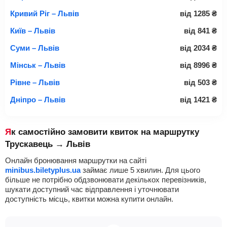
Кривий Ріг – Львів
від
1285
₴
Київ – Львів
від
841
₴
Суми – Львів
від
2034
₴
Мінськ – Львів
від
8996
₴
Рівне – Львів
від
503
₴
Дніпро – Львів
від
1421
₴
Як самостійно замовити квиток на маршрутку
Трускавець → Львів
Онлайн бронювання маршрутки на сайті
minibus.biletyplus.ua
займає лише 5 хвилин. Для цього
більше не потрібно обдзвонювати декількох перевізників,
шукати доступний час відправлення і уточнювати
доступність місць, квитки можна купити онлайн.