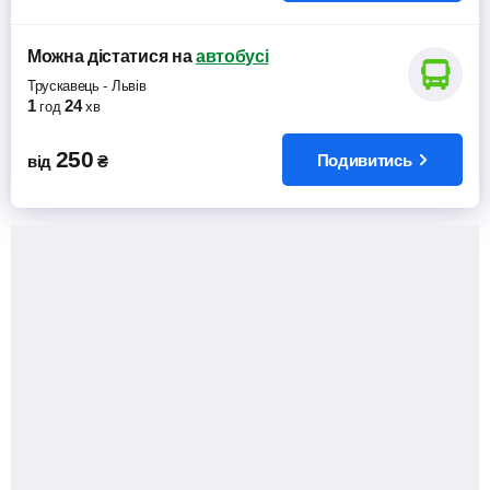
Можна дістатися
на
автобусі
Трускавець
-
Львів
1
24
год
хв
250
Подивитись
від
₴