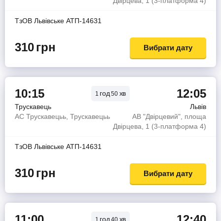
Двірцева, 1 (3-платформа 4)
ТзОВ Львiвське АТП-14631
310
грн
Вибрати дату
10:15
12:05
год
хв
1
50
Трускавець
Львів
АС Трускавецьь, Трускавецьь
АВ "Двірцевий", площа
Двірцева, 1 (3-платформа 4)
ТзОВ Львiвське АТП-14631
310
грн
Вибрати дату
11:00
12:40
год
хв
1
40