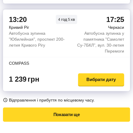
13:20
17:25
год
хв
4
5
Кривий Ріг
Черкаси
Автобусна зупинка
Автобусна зупинка у
"Юбилейная", проспект 200-
памятника "Самолет
летия Кривого Рігу
Су-7БКЛ", вул. 30-летия
Перемоги
COMPASS
1 239
грн
Вибрати дату
Відправлення і прибуття по місцевому часу.
Показати ще