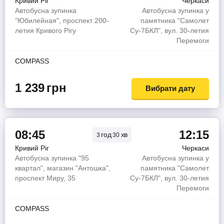
Кривий Ріг
Черкаси
Автобусна зупинка
Автобусна зупинка у
"Юбилейная", проспект 200-
памятника "Самолет
летия Кривого Рігу
Су-7БКЛ", вул. 30-летия
Перемоги
COMPASS
1 239
грн
Вибрати дату
08:45
12:15
год
хв
3
30
Кривий Ріг
Черкаси
Автобусна зупинка "95
Автобусна зупинка у
квартал", магазин "Антошка",
памятника "Самолет
проспект Миру, 35
Су-7БКЛ", вул. 30-летия
Перемоги
COMPASS