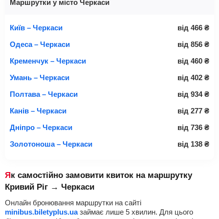
Маршрутки у місто Черкаси
Київ – Черкаси
від
466
₴
Одеса – Черкаси
від
856
₴
Кременчук – Черкаси
від
460
₴
Умань – Черкаси
від
402
₴
Полтава – Черкаси
від
934
₴
Канів – Черкаси
від
277
₴
Дніпро – Черкаси
від
736
₴
Золотоноша – Черкаси
від
138
₴
Як самостійно замовити квиток на маршрутку
Кривий Ріг → Черкаси
Онлайн бронювання маршрутки на сайті
minibus.biletyplus.ua
займає лише 5 хвилин. Для цього