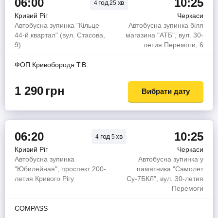
06:00
10:25
год
хв
4
25
Кривий Ріг
Черкаси
Автобусна зупинка "Кільце
Автобусна зупинка біля
44-й квартал" (вул. Стасова,
магазина "АТБ", вул. 30-
9)
летия Перемоги, 6
ФОП Кривобородя Т.В.
1 290
грн
Вибрати дату
06:20
10:25
год
хв
4
5
Кривий Ріг
Черкаси
Автобусна зупинка
Автобусна зупинка у
"Юбилейная", проспект 200-
памятника "Самолет
летия Кривого Рігу
Су-7БКЛ", вул. 30-летия
Перемоги
COMPASS