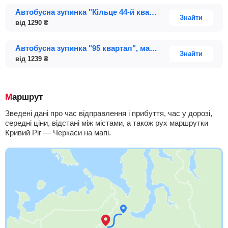
Автобусна зупинка "Кільце 44-й квартал" (вул. Стасова, 9)
Знайти
від
1290
₴
Автобусна зупинка "95 квартал", магазин "Антошка", проспект Миру, 35
Знайти
від
1239
₴
Маршрут
Зведені дані про час відправлення і прибуття, час у дорозі,
середні ціни, відстані між містами, а також рух маршрутки
Кривий Ріг — Черкаси на мапі.