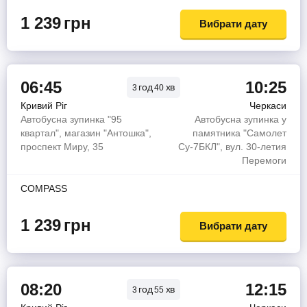
1 239
грн
Вибрати дату
06:45
10:25
год
хв
3
40
Кривий Ріг
Черкаси
Автобусна зупинка "95
Автобусна зупинка у
квартал", магазин "Антошка",
памятника "Самолет
проспект Миру, 35
Су-7БКЛ", вул. 30-летия
Перемоги
COMPASS
1 239
грн
Вибрати дату
08:20
12:15
год
хв
3
55