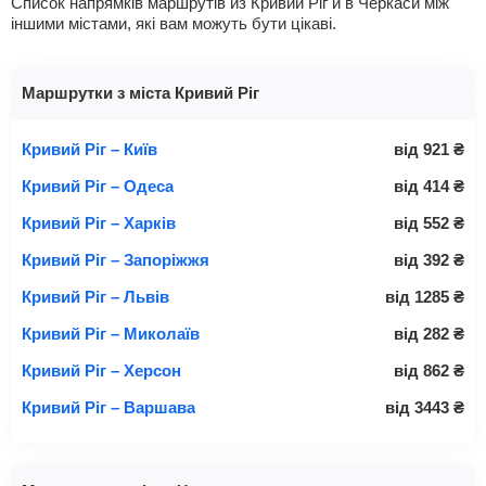
Список напрямків маршрутів из Кривий Ріг и в Черкаси між
іншими містами, які вам можуть бути цікаві.
Маршрутки з міста Кривий Ріг
Кривий Ріг – Київ
від
921
₴
Кривий Ріг – Одеса
від
414
₴
Кривий Ріг – Харків
від
552
₴
Кривий Ріг – Запоріжжя
від
392
₴
Кривий Ріг – Львів
від
1285
₴
Кривий Ріг – Миколаїв
від
282
₴
Кривий Ріг – Херсон
від
862
₴
Кривий Ріг – Варшава
від
3443
₴