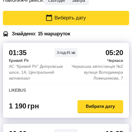
Найближчі рейси:
Сьогодні
Завтра
Виберіть дату
Знайдено: 15 маршруток
01:35
05:20
год
хв
3
45
Кривий Ріг
Черкаси
АС "Кривий Ріг" Дніпровське
Черкаська автостанція №2
шосе, 1А, Центральний
вулиця Володимира
автовокзал
Ложешнікова, 7
LIKEBUS
1 190
грн
Вибрати дату