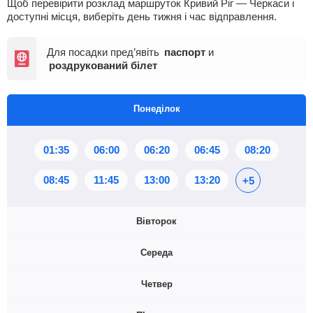
Щоб перевірити розклад маршруток Кривий Ріг — Черкаси і
доступні місця, виберіть день тижня і час відправлення.
Для посадки пред’явіть
паспорт
и
роздрукований білет
Понеділок
01:35
06:00
06:20
06:45
08:20
08:45
11:45
13:00
13:20
+5
Вівторок
Середа
01:35
06:00
06:20
06:45
08:20
Четвер
08:45
11:45
13:00
13:20
+5
01:35
06:00
06:20
06:45
08:20