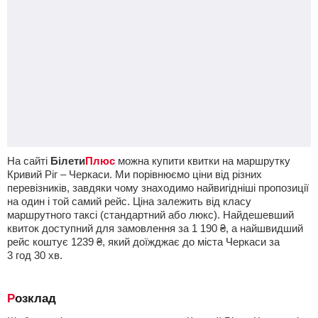
На сайті
Білети
Плюс
можна купити квитки на маршрутку
Кривий Ріг – Черкаси. Ми порівнюємо ціни від різних
перевізників, завдяки чому знаходимо найвигідніші пропозиції
на один і той самий рейс. Ціна залежить від класу
маршрутного таксі (стандартний або люкс). Найдешевший
квиток доступний для замовлення за
1 190
₴
, а найшвидший
рейс коштує
1239
₴
, який доїжджає до міста Черкаси за
3
год
30
хв
.
Розклад