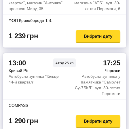
квартал", магазин "Антошка",
магазина "АТБ", вул. 30-
проспект Миру, 35
летия Перемоги, 6
ФОП Кривобородя Т.В.
1 239
грн
Вибрати дату
13:00
17:25
год
хв
4
25
Кривий Ріг
Черкаси
Автобусна зупинка "Кільце
Автобусна зупинка у
44-й квартал"
памятника "Самолет
Су-7БКЛ", вул. 30-летия
Перемоги
COMPASS
1 290
грн
Вибрати дату