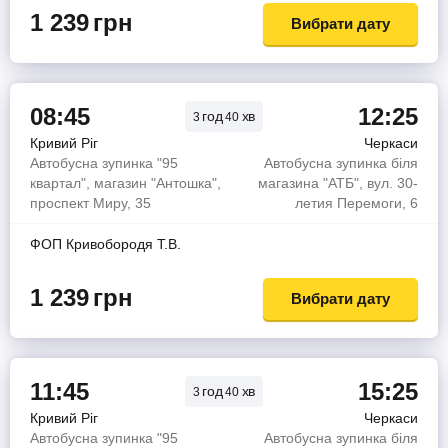
1 239
грн
Вибрати дату
08:45
12:25
год
хв
3
40
Кривий Ріг
Черкаси
Автобусна зупинка "95
Автобусна зупинка біля
квартал", магазин "Антошка",
магазина "АТБ", вул. 30-
проспект Миру, 35
летия Перемоги, 6
ФОП Кривобородя Т.В.
1 239
грн
Вибрати дату
11:45
15:25
год
хв
3
40
Кривий Ріг
Черкаси
Автобусна зупинка "95
Автобусна зупинка біля