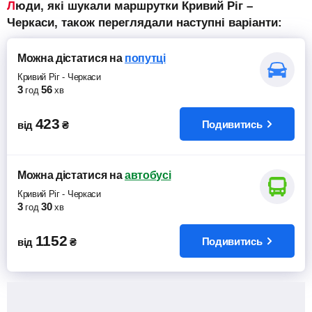
Люди, які шукали маршрутки Кривий Ріг –
Черкаси, також переглядали наступні варіанти:
Можна дістатися
на
попутці
Кривий Ріг
-
Черкаси
3
56
год
хв
423
Подивитись
від
₴
Можна дістатися
на
автобусі
Кривий Ріг
-
Черкаси
3
30
год
хв
1152
Подивитись
від
₴