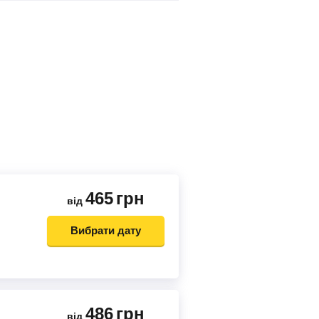
465
грн
від
Вибрати дату
486
грн
від