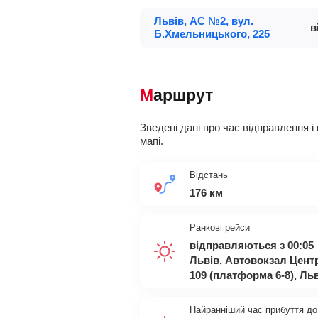
Львів, АС №2, вул.
в
Б.Хмельницького, 225
Маршрут
Зведені дані про час відправлення і
мапі.
Відстань
176 км
Ранкові рейси
відправляються з 00:05
Львів, Автовокзал Цент
109 (платформа 6-8), Ль
Найранніший час прибуття до