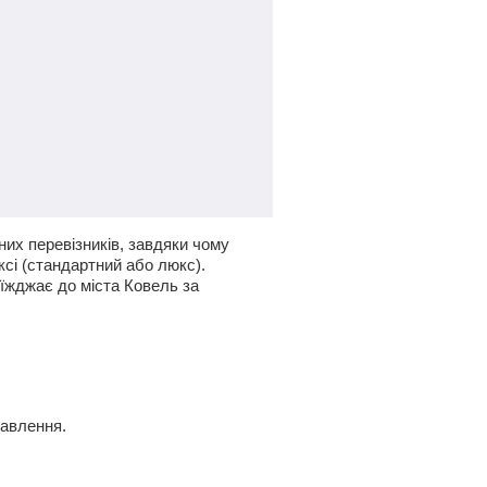
них перевізників, завдяки чому
ксі (стандартний або люкс).
оїжджає до міста Ковель за
равлення.