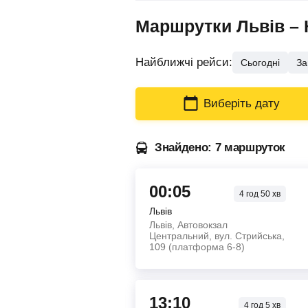
Маршрутки Львів – К
Найближчі рейси:
Сьогодні
За
Виберіть дату
Знайдено: 7 маршруток
00:05
4
год
50
хв
Львів
Львів, Автовокзал
Центральний, вул. Стрийська,
109 (платформа 6-8)
13:10
4
год
5
хв