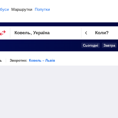
буси
Маршрутки
Попутки
Коли?
Cьогодні
Завтра
ь
Зворотно:
Ковель – Львів