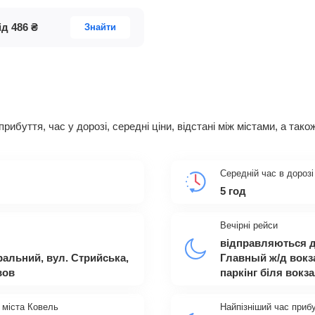
ід
486
₴
Знайти
 прибуття, час у дорозі, середні ціни, відстані між містами, а т
Середній час в дорозі
5 год
Вечірні рейси
відправляються д
ральний, вул. Стрийська,
Главный ж/д вокза
вов
паркінг біля вокз
 міста Ковель
Найпізніший час приб