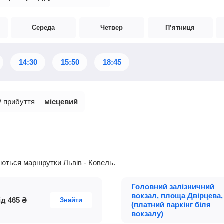
Середа
Четвер
П’ятниця
14:30
15:50
18:45
/ прибуття –
місцевий
ляються маршрутки Львів - Ковель.
Головний залізничний
вокзал, площа Двірцева,
ід
465
₴
Знайти
(платний паркінг біля
вокзалу)