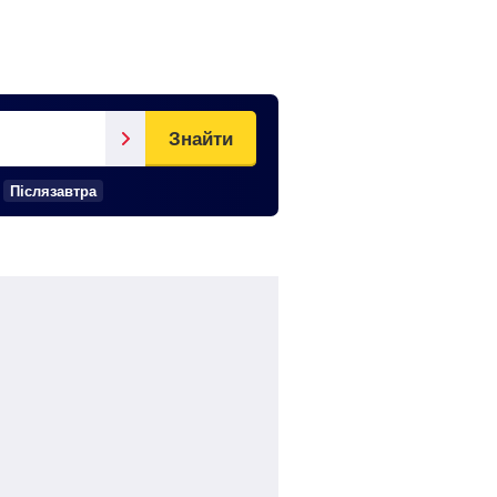
Знайти
Післязавтра