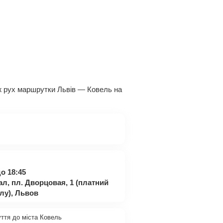
акож рух маршрутки Львів — Ковель на
о 18:45
л, пл. Дворцовая, 1 (платний
алу), Львов
уття до міста Ковель