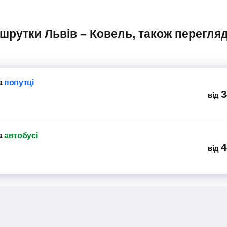
а
попутці
3
від
а
автобусі
4
від