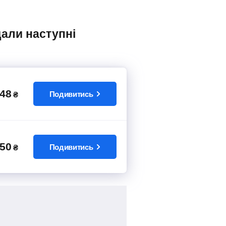
48
Подивитись
₴
50
Подивитись
₴