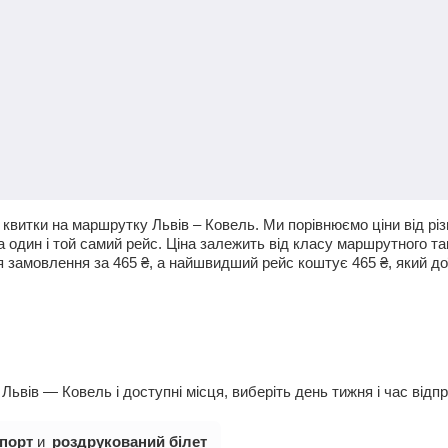
квитки на маршрутку Львів – Ковель. Ми порівнюємо ціни від різ
а один і той самий рейс. Ціна залежить від класу маршрутного та
я замовлення за
465
₴
, а найшвидший рейс коштує
465
₴
, який д
ьвів — Ковель і доступні місця, виберіть день тижня і час відп
порт
и
роздрукований білет