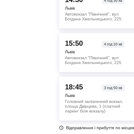
4
год
30
хв
Львів
Автовокзал "Північний", вул.
Богдана Хмельницького, 225
15:50
4
год
10
хв
Львів
Автовокзал "Північний", вул.
Богдана Хмельницького, 225
18:45
3
год
50
хв
Львів
Головний залізничний вокзал,
площа Двірцева, 1 (платний
паркінг біля вокзалу)
Відправлення і прибуття по місце