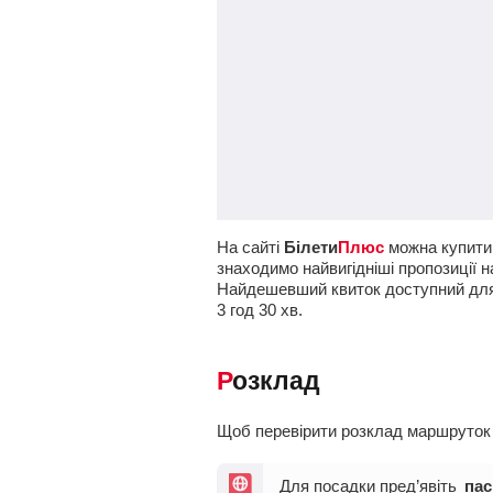
На сайті
Білети
Плюс
можна купити 
знаходимо найвигідніші пропозиції н
Найдешевший квиток доступний дл
3
год
30
хв
.
Розклад
Щоб перевірити розклад маршруток Л
Для посадки пред’явіть
пас