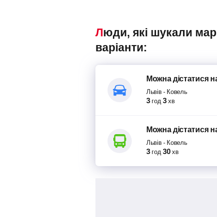
Люди, які шукали маршрутки Львів – Ковель, також переглядали наступні
варіанти:
Можна дістатися
н
Львів
-
Ковель
3
3
год
хв
Можна дістатися
н
Львів
-
Ковель
3
30
год
хв