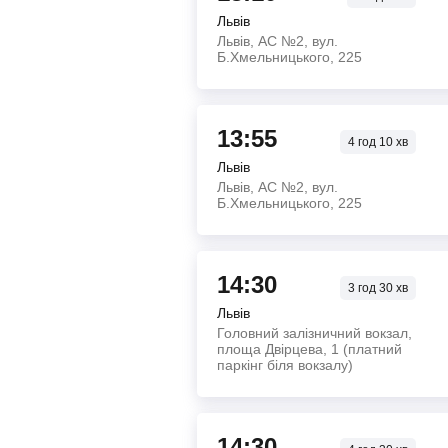
Львів
Львів, АС №2, вул.
Б.Хмельницького, 225
13:55
4
год
10
хв
Львів
Львів, АС №2, вул.
Б.Хмельницького, 225
14:30
3
год
30
хв
Львів
Головний залізничний вокзал,
площа Двірцева, 1 (платний
паркінг біля вокзалу)
14:30