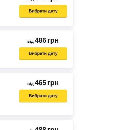
Вибрати дату
486
грн
від
Вибрати дату
465
грн
від
Вибрати дату
488
грн