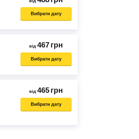
від
Вибрати дату
467
грн
від
Вибрати дату
465
грн
від
Вибрати дату