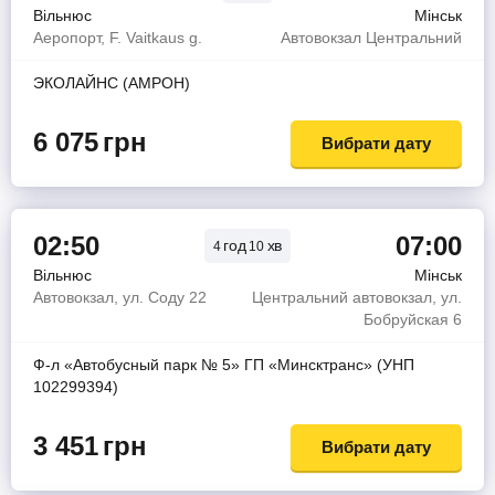
Вільнюс
Мінськ
Аеропорт, F. Vaitkaus g.
Автовокзал Центральний
ЭКОЛАЙНС (АМРОН)
6 075
грн
Вибрати дату
02:50
07:00
год
хв
4
10
Вільнюс
Мінськ
Автовокзал, ул. Соду 22
Центральний автовокзал, ул.
Бобруйская 6
Ф-л «Автобусный парк № 5» ГП «Минсктранс» (УНП
102299394)
3 451
грн
Вибрати дату