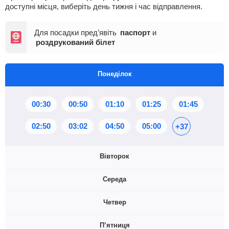
доступні місця, виберіть день тижня і час відправлення.
Для посадки пред’явіть
паспорт
и
роздрукований білет
Понеділок
00:30
00:50
01:10
01:25
01:45
02:50
03:02
04:50
05:00
+37
Вівторок
Середа
00:30
00:50
01:10
01:25
01:45
Четвер
02:50
03:02
04:50
05:00
+37
00:30
00:50
01:10
01:25
01:45
П’ятниця