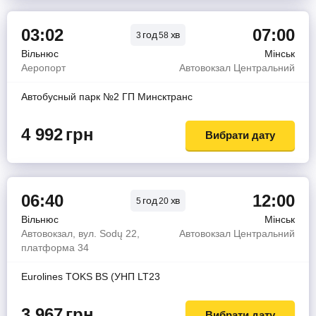
03:02
07:00
год
хв
3
58
Вільнюс
Мінськ
Аеропорт
Автовокзал Центральний
Автобусный парк №2 ГП Минсктранс
4 992
грн
Вибрати дату
06:40
12:00
год
хв
5
20
Вільнюс
Мінськ
Автовокзал, вул. Sodų 22,
Автовокзал Центральний
платформа 34
Eurolines TOKS BS (УНП LT23
3 967
грн
Вибрати дату