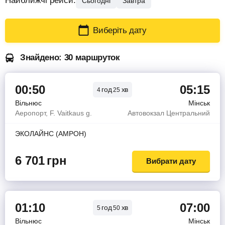
Найближчі рейси:
Сьогодні
Завтра
Виберіть дату
Знайдено: 30 маршруток
00:50
05:15
год
хв
4
25
Вільнюс
Мінськ
Аеропорт, F. Vaitkaus g.
Автовокзал Центральний
ЭКОЛАЙНС (АМРОН)
6 701
грн
Вибрати дату
01:10
07:00
год
хв
5
50
Вільнюс
Мінськ