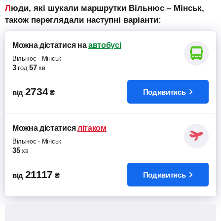
Люди, які шукали маршрутки Вільнюс – Мінськ,
також переглядали наступні варіанти:
Можна дістатися
на
автобусі
Вільнюс
-
Мінськ
3
57
год
хв
2734
Подивитись
від
₴
Можна дістатися
літаком
Вільнюс
-
Мінськ
35
хв
21117
Подивитись
від
₴