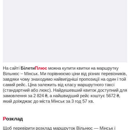
На сайті
Білети
Плюс
можна купити квитки на маршрутку
Вільнюс – Мінськ. Ми порівнюємо ціни від різних перевізників,
завдяки чому знаходимо найвигідніші пропозиції на один і той
самий рейс. Ціна залежить від класу маршрутного таксі
(стандартний або люкс). Найдешевший квиток доступний для
замовлення за
2 824
₴
, а найшвидший рейс коштує
5672
₴
,
який доїжджає до міста Мінськ за 3
год
57
хв
.
Розклад
Щоб перевірити розклад маршруток Вільнюс — Мінськ і