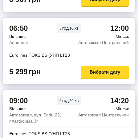
06:50
12:00
год
хв
5
10
Вільнюс
Мінськ
Аеропорт
Автовокзал Центральний
Eurolines TOKS BS (УНП LT23
5 299
грн
Вибрати дату
09:00
14:20
год
хв
5
20
Вільнюс
Мінськ
Автовокзал, вул. Sodų 22,
Автовокзал Центральний
платформа 34
Eurolines TOKS BS (УНП LT23