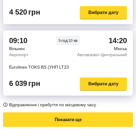
4 520
грн
Вибрати дату
09:10
14:20
год
хв
5
10
Вільнюс
Мінськ
Аеропорт
Автовокзал Центральний
Eurolines TOKS BS (УНП LT23
6 039
грн
Вибрати дату
Відправлення і прибуття по місцевому часу.
Показати ще