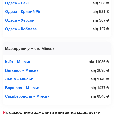
Одеса – Рені
від
568
₴
Одеса – Кривий Ріг
від
521
₴
Одеса – Херсон
від
367
₴
Одеса – Коблеве
від
157
₴
Маршрутки у місто Мінськ
Київ – Мінськ
від
11936
₴
Вільнюс – Мінськ
від
2695
₴
Львів – Мінськ
від
9149
₴
Варшава – Мінськ
від
1477
₴
Симферополь – Мінськ
від
6545
₴
Як самостійно замовити квиток на маршрутку