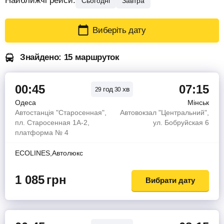
Найближчі рейси:
Сьогодні
Завтра
Виберіть дату
Знайдено: 15 маршруток
00:45
07:15
год
хв
29
30
Одеса
Мінськ
Автостанція "Старосенная",
Автовокзал "Центральний",
пл. Старосенная 1А-2,
ул. Бобруйская 6
платформа № 4
ECOLINES,Автолюкс
1 085
грн
Вибрати дату