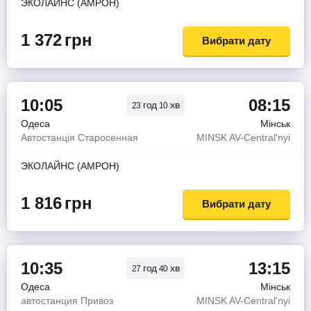
ЭКОЛАЙНС (АМРОН)
1 372
грн
Вибрати дату
10:05
08:15
год
хв
23
10
Одеса
Мінськ
Автостанція Старосенная
MINSK AV-Central'nyi
ЭКОЛАЙНС (АМРОН)
1 816
грн
Вибрати дату
10:35
13:15
год
хв
27
40
Одеса
Мінськ
автостанция Привоз
MINSK AV-Central'nyi