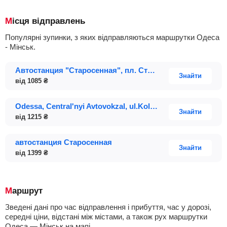
Місця відправлень
Популярні зупинки, з яких відправляються маршрутки Одеса
- Мінськ.
Автостанция "Старосенная", пл. Старосенная 1А-2, платформа № 4
Знайти
від
1085
₴
Odessa, Central'nyi Avtovokzal, ul.Kolontaevskaya 58
Знайти
від
1215
₴
автостанция Старосенная
Знайти
від
1399
₴
Маршрут
Зведені дані про час відправлення і прибуття, час у дорозі,
середні ціни, відстані між містами, а також рух маршрутки
Одеса — Мінськ на мапі.