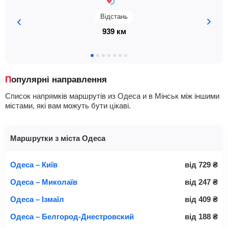
Відстань
939 км
Популярні направлення
Список напрямків маршрутів из Одеса и в Мінськ між іншими
містами, які вам можуть бути цікаві.
Маршрутки з міста Одеса
Одеса – Київ
від
729
₴
Одеса – Миколаїв
від
247
₴
Одеса – Ізмаїл
від
409
₴
Одеса – Белгород-Днестровский
від
188
₴