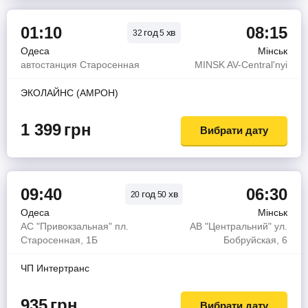
01:10
08:15
год
хв
32
5
Одеса
Мінськ
автостанция Старосенная
MINSK AV-Central'nyi
ЭКОЛАЙНС (АМРОН)
1 399
грн
Вибрати дату
09:40
06:30
год
хв
20
50
Одеса
Мінськ
АС "Привокзальная" пл.
АВ "Центральний" ул.
Старосенная, 1Б
Бобруйская, 6
ЧП Интертранс
935
грн
Вибрати дату