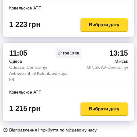
Ковельское АТП
1 223
грн
Вибрати дату
11:05
13:15
год
хв
27
10
Одеса
Мінськ
Odessa, Central'nyi
MINSK AV-Central'nyi
Avtovokzal, ul.Kolontaevskaya
58
Ковельское АТП
1 215
грн
Вибрати дату
Відправлення і прибуття по місцевому часу.