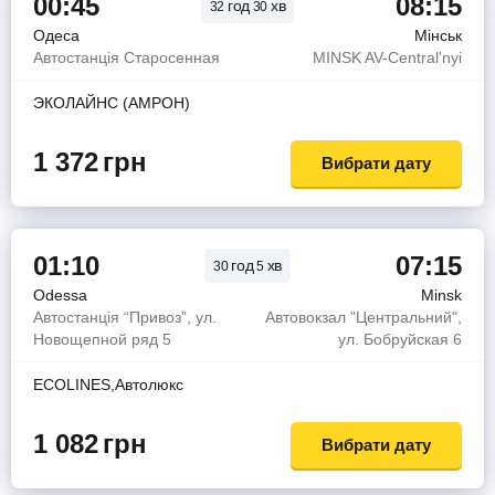
00:45
08:15
год
хв
32
30
Одеса
Мінськ
Автостанція Старосенная
MINSK AV-Central'nyi
ЭКОЛАЙНС (АМРОН)
1 372
грн
Вибрати дату
01:10
07:15
год
хв
30
5
Odessa
Minsk
Автостанція “Привоз”, ул.
Автовокзал "Центральний",
Новощепной ряд 5
ул. Бобруйская 6
ECOLINES,Автолюкс
1 082
грн
Вибрати дату