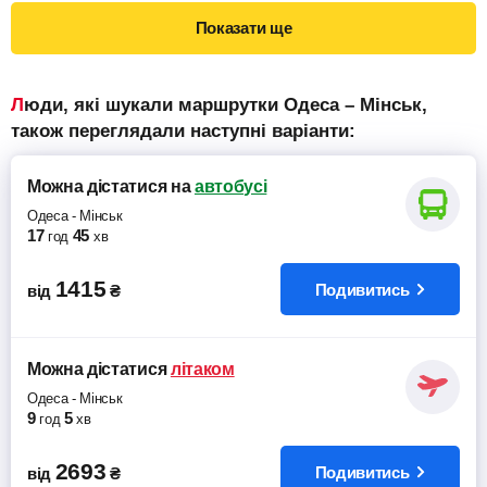
Показати ще
Люди, які шукали маршрутки Одеса – Мінськ,
також переглядали наступні варіанти:
Можна дістатися
на
автобусі
Одеса
-
Мінськ
17
45
год
хв
1415
Подивитись
від
₴
Можна дістатися
літаком
Одеса
-
Мінськ
9
5
год
хв
2693
Подивитись
від
₴