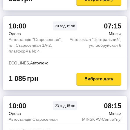
10:00
07:15
год
хв
20
15
Одеса
Мінськ
Автостанція "Старосенная",
Автовокзал "Центральний",
пл. Старосенная 1А-2,
ул. Бобруйская 6
платформа № 4
ECOLINES,Автолюкс
1 085
грн
Вибрати дату
10:00
08:15
год
хв
23
15
Одеса
Мінськ
Автостанція Старосенная
MINSK AV-Central'nyi