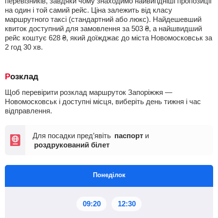
перевізників, завдяки чому знаходимо найвигідніші пропозиції
на один і той самий рейс. Ціна залежить від класу
маршрутного таксі (стандартний або люкс). Найдешевший
квиток доступний для замовлення за
503
₴
, а найшвидший
рейс коштує
628
₴
, який доїжджає до міста Новомосковськ за
2
год
30
хв
.
Розклад
Щоб перевірити розклад маршруток Запоріжжя —
Новомосковськ і доступні місця, виберіть день тижня і час
відправлення.
Для посадки пред’явіть
паспорт
и
роздрукований білет
Понеділок
09:20
12:30