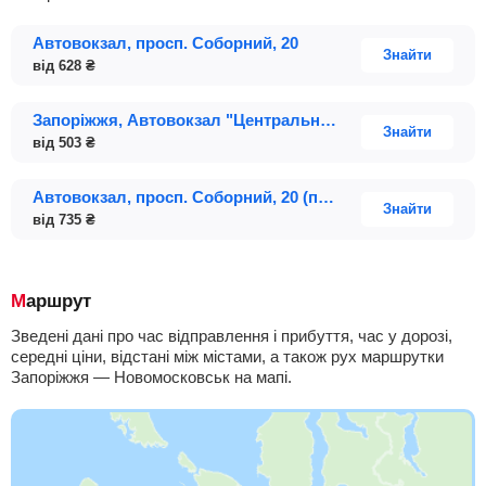
Автовокзал, просп. Соборний, 20
Знайти
від
628
₴
Запоріжжя, Автовокзал "Центральний", проспект Соборний; будинок 20
Знайти
від
503
₴
Автовокзал, просп. Соборний, 20 (паркінг біля "АТБ")
Знайти
від
735
₴
Маршрут
Зведені дані про час відправлення і прибуття, час у дорозі,
середні ціни, відстані між містами, а також рух маршрутки
Запоріжжя — Новомосковськ на мапі.