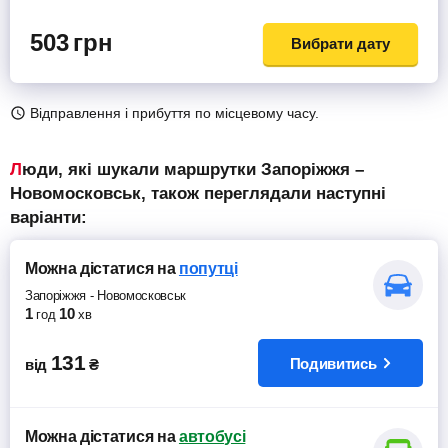
503
грн
Вибрати дату
Відправлення і прибуття по місцевому часу.
Люди, які шукали маршрутки Запоріжжя –
Новомосковськ, також переглядали наступні
варіанти:
Можна дістатися
на
попутці
Запоріжжя
-
Новомосковськ
1
10
год
хв
131
Подивитись
від
₴
Можна дістатися
на
автобусі