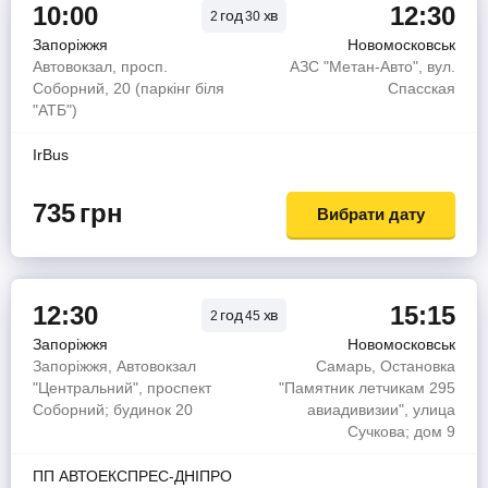
10:00
12:30
год
хв
2
30
Запоріжжя
Новомосковськ
Автовокзал, просп.
АЗС "Метан-Авто", вул.
Соборний, 20 (паркінг біля
Спасская
"АТБ")
IrBus
735
грн
Вибрати дату
12:30
15:15
год
хв
2
45
Запоріжжя
Новомосковськ
Запоріжжя, Автовокзал
Самарь, Остановка
"Центральний", проспект
"Памятник летчикам 295
Соборний; будинок 20
авиадивизии", улица
Сучкова; дом 9
ПП АВТОЕКСПРЕС-ДНІПРО