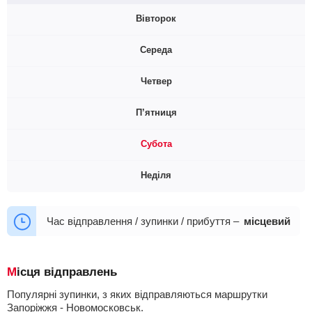
Вівторок
Середа
09:20
12:30
Четвер
09:20
12:30
П’ятниця
09:20
10:00
12:30
Субота
09:20
10:00
12:30
Неділя
09:20
10:00
12:30
09:20
10:00
12:30
Час відправлення / зупинки / прибуття –
місцевий
Місця відправлень
Популярні зупинки, з яких відправляються маршрутки
Запоріжжя - Новомосковськ.