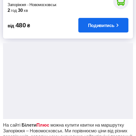
Запоріжжя
-
Новомосковськ
2
30
год
хв
480
Подивитись
від
₴
На сайті
Білети
Плюс
можна купити квитки на маршрутку
Запоріжжя – Новомосковськ. Ми порівнюємо ціни від різних