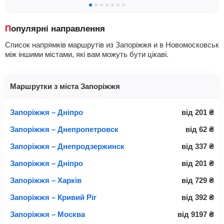
Популярні направлення
Список напрямків маршрутів из Запоріжжя и в Новомосковськ
між іншими містами, які вам можуть бути цікаві.
Маршрутки з міста Запоріжжя
Запоріжжя – Дніпро
від
201
₴
Запоріжжя – Днепропетровск
від
62
₴
Запоріжжя – Днепродзержинск
від
337
₴
Запоріжжя – Дніпро
від
201
₴
Запоріжжя – Харків
від
729
₴
Запоріжжя – Кривий Ріг
від
392
₴
Запоріжжя – Москва
від
9197
₴