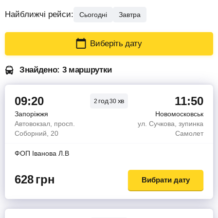
Найближчі рейси:
Сьогодні
Завтра
Виберіть дату
Знайдено: 3 маршрутки
09:20
11:50
год
хв
2
30
Запоріжжя
Новомосковськ
Автовокзал, просп.
ул. Сучкова, зупинка
Соборний, 20
Самолет
ФОП Іванова Л.В
628
грн
Вибрати дату