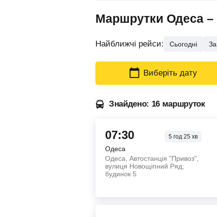
Маршрутки Одеса – 
Найближчі рейси:
Сьогодні
За
Виберіть дату
Знайдено: 16 маршруток
07:30
5
год
25
хв
Одеса
Одеса, Автостанція "Привоз",
вулиця Новощіпний Ряд;
будинок 5