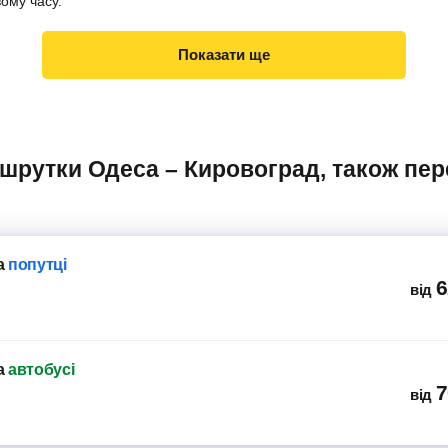
вому часу.
Показати ще
а
попутці
6
від
а
автобусі
7
від