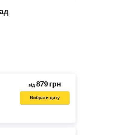
лад
879
грн
від
Вибрати дату