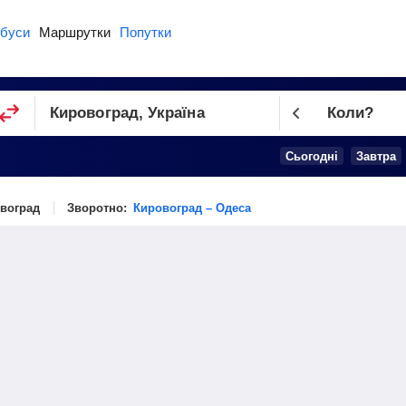
буси
Маршрутки
Попутки
Коли?
Cьогодні
Завтра
овоград
Зворотно:
Кировоград – Одеса