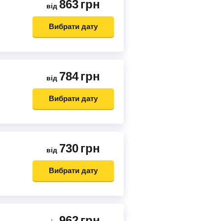
863
грн
від
Вибрати дату
784
грн
від
Вибрати дату
730
грн
від
Вибрати дату
962
грн