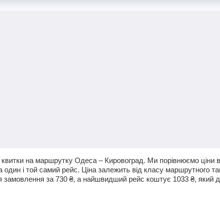
квитки на маршрутку Одеса – Кировоград. Ми порівнюємо ціни ві
а один і той самий рейс. Ціна залежить від класу маршрутного та
я замовлення за
730
₴
, а найшвидший рейс коштує
1033
₴
, який 