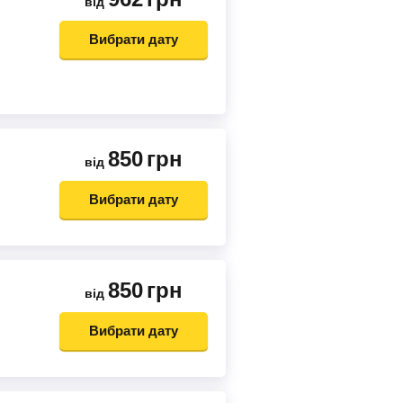
від
Вибрати дату
850
грн
від
Вибрати дату
850
грн
від
Вибрати дату