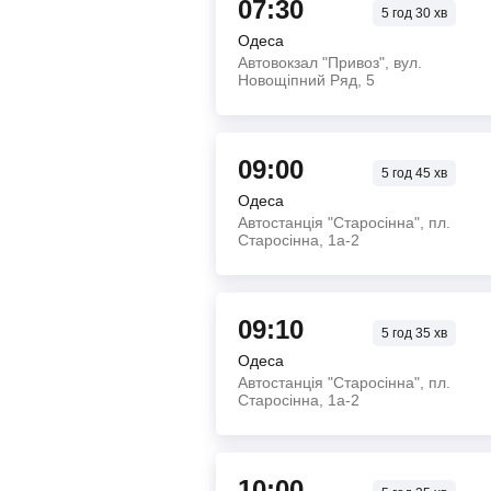
07:30
5
год
30
хв
Одеса
Автовокзал "Привоз", вул.
Новощіпний Ряд, 5
09:00
5
год
45
хв
Одеса
Автостанція "Старосінна", пл.
Старосінна, 1а-2
09:10
5
год
35
хв
Одеса
Автостанція "Старосінна", пл.
Старосінна, 1а-2
10:00