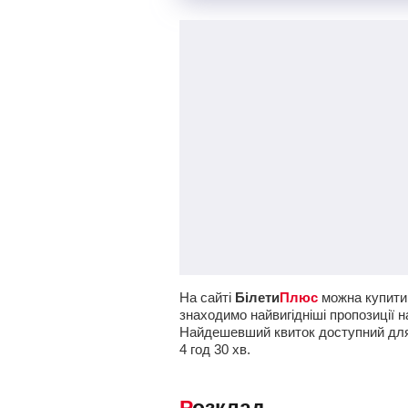
На сайті
Білети
Плюс
можна купити 
знаходимо найвигідніші пропозиції н
Найдешевший квиток доступний дл
4
год
30
хв
.