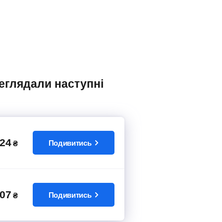
24
Подивитись
₴
07
Подивитись
₴