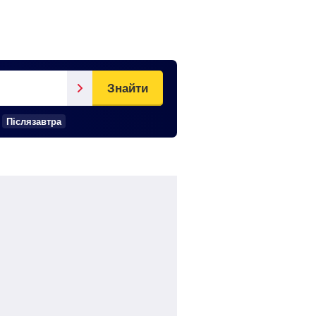
Знайти
Післязавтра