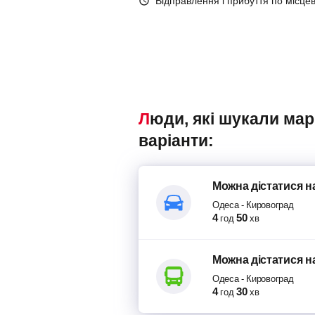
Відправлення і прибуття по місце
Люди, які шукали маршрутки Одеса – Кировоград, також переглядали наступні
варіанти:
Можна дістатися
н
Одеса
-
Кировоград
4
50
год
хв
Можна дістатися
н
Одеса
-
Кировоград
4
30
год
хв