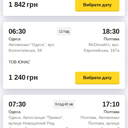
1 842
грн
Вибрати дату
06:30
18:30
год
12
Одеса
Полтава
Автовокзал "Одеса", вул.
McDonald's, вул.
Колонтаївська, 58
Європейська, 187а
ТОВ ЮНАС
1 240
грн
Вибрати дату
07:30
17:10
год
хв
9
40
Одеса
Полтава
Одеса, Автостанція "Привоз",
Полтава, Автовокзал
вулиця Новощіпний Ряд;
Полтава, вулиця