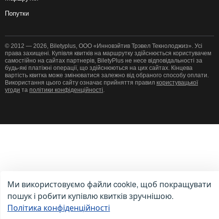
Попутки
© 2012 — 2026, Biletyplus, ООО «Инновэйтив Трэвел Текнолоджиз». Усі
права захищені. Купівля квитків на маршрутку здійснюється користувачем
самостійно на сайтах партнерів, BiletyPlus не несе відповідальності за
будь-які платіжні операції, що здійснюються на цих сайтах. Кінцева
вартість квитка може змінюватися залежно від обраного способу оплати.
Використання цього сайту означає прийняття правил
користувацької
угоди
та
політики конфіденційності
.
Ми використовуємо файли cookie, щоб покращувати
пошук і робити купівлю квитків зручнішою.
Політика конфіденційності