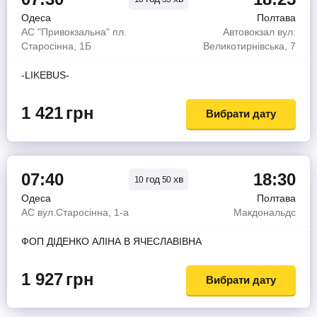
Одеса
Полтава
АС "Привокзальна" пл.
Автовокзал вул.
Старосінна, 1Б
Великотирнівська, 7
-LIKEBUS-
1 421
грн
Вибрати дату
07:40
18:30
год
хв
10
50
Одеса
Полтава
АС вул.Старосінна, 1-а
Макдональдс
ФОП ДІДЕНКО АЛІНА В ЯЧЕСЛАВІВНА
1 927
грн
Вибрати дату