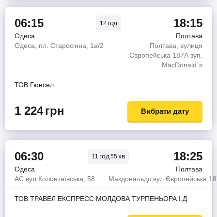
06:15
18:15
год
12
Одеса
Полтава
Одеса, пл. Старосінна, 1а/2
Полтава, вулиця
Європейська 187А зуп.
MacDonald`s
ТОВ Гюнсел
1 224
грн
Вибрати дату
06:30
18:25
год
хв
11
55
Одеса
Полтава
АС вул.Колонтаївська, 58
Макдональдс,вул.Європейська,1
ТОВ ТРАВЕЛ ЕКСПРЕСС МОЛДОВА ТУРПЕНЬОРА І.Д