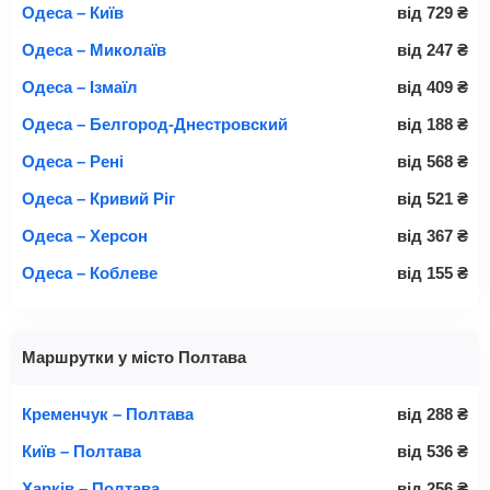
Одеса – Київ
від
729
₴
Одеса – Миколаїв
від
247
₴
Одеса – Ізмаїл
від
409
₴
Одеса – Белгород-Днестровский
від
188
₴
Одеса – Рені
від
568
₴
Одеса – Кривий Ріг
від
521
₴
Одеса – Херсон
від
367
₴
Одеса – Коблеве
від
155
₴
Маршрутки у місто Полтава
Кременчук – Полтава
від
288
₴
Київ – Полтава
від
536
₴
Харків – Полтава
від
256
₴