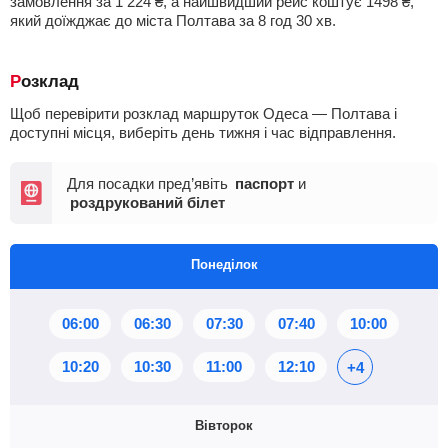
замовлення за
1 224
₴
, а найшвидший рейс коштує
1498
₴
,
який доїжджає до міста Полтава за 8
год
30
хв
.
Розклад
Щоб перевірити розклад маршруток Одеса — Полтава і
доступні місця, виберіть день тижня і час відправлення.
Для посадки пред’явіть
паспорт
и
роздрукований білет
Понеділок
06:00
06:30
07:30
07:40
10:00
10:20
10:30
11:00
12:10
+4
Вівторок