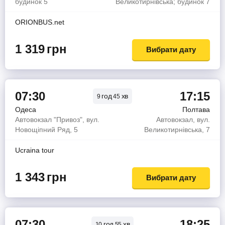
будинок 5
Великотирнівська; будинок 7
ORIONBUS.net
1 319
грн
Вибрати дату
07:30
17:15
год
хв
9
45
Одеса
Полтава
Автовокзал "Привоз", вул.
Автовокзал, вул.
Новощіпний Ряд, 5
Великотирнівська, 7
Ucraina tour
1 343
грн
Вибрати дату
07:30
18:25
год
хв
10
55