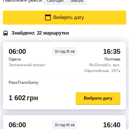
Найближчі рейси:
Сьогодні
Завтра
Виберіть дату
Знайдено: 22 маршрутки
06:00
16:35
год
хв
10
35
Одеса
Полтава
Залізничний вокзал
McDonald's, вул.
Європейська, 187а
PassTransSumy
1 602
грн
Вибрати дату
06:00
16:40
год
хв
10
40