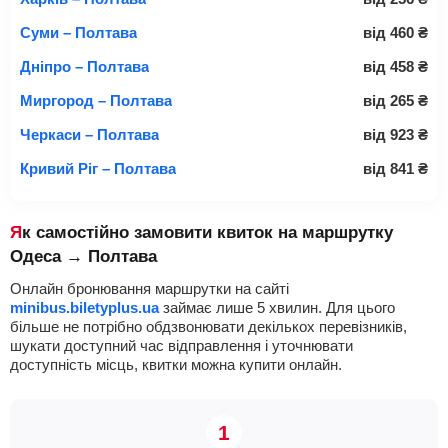
Суми – Полтава
від
460
₴
Дніпро – Полтава
від
458
₴
Миргород – Полтава
від
265
₴
Черкаси – Полтава
від
923
₴
Кривий Ріг – Полтава
від
841
₴
Як самостійно замовити квиток на маршрутку
Одеса → Полтава
Онлайн бронювання маршрутки на сайті
minibus.biletyplus.ua
займає лише 5 хвилин. Для цього
більше не потрібно обдзвонювати декількох перевізників,
шукати доступний час відправлення і уточнювати
доступність місць, квитки можна купити онлайн.