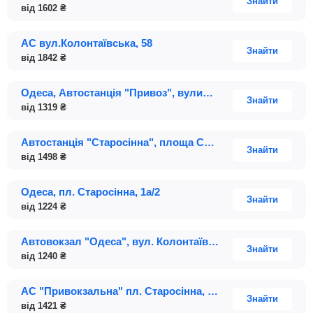
Знайти
від
1602
₴
АС вул.Колонтаївська, 58
Знайти
від
1842
₴
Одеса, Автостанція "Привоз", вулиця Новощіпний Ряд; будинок 5
Знайти
від
1319
₴
Автостанція "Старосінна", площа Старосінна, 1а-2, платформа 2
Знайти
від
1498
₴
Одеса, пл. Старосінна, 1а/2
Знайти
від
1224
₴
Автовокзал "Одеса", вул. Колонтаївська, 58
Знайти
від
1240
₴
АС "Привокзальна" пл. Старосінна, 1Б
Знайти
від
1421
₴