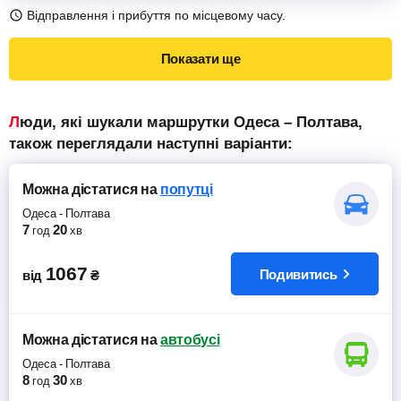
Відправлення і прибуття по місцевому часу.
Показати ще
Люди, які шукали маршрутки Одеса – Полтава,
також переглядали наступні варіанти:
Можна дістатися
на
попутці
Одеса
-
Полтава
7
20
год
хв
1067
Подивитись
від
₴
Можна дістатися
на
автобусі
Одеса
-
Полтава
8
30
год
хв