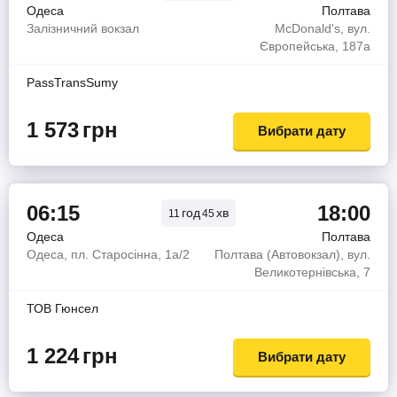
Одеса
Полтава
Залізничний вокзал
McDonald's, вул.
Європейська, 187а
PassTransSumy
1 573
грн
Вибрати дату
06:15
18:00
год
хв
11
45
Одеса
Полтава
Одеса, пл. Старосінна, 1а/2
Полтава (Автовокзал), вул.
Великотернівська, 7
ТОВ Гюнсел
1 224
грн
Вибрати дату