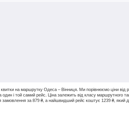
квитки на маршрутку Одеса – Вінниця. Ми порівнюємо ціни від рі
а один і той самий рейс. Ціна залежить від класу маршрутного та
я замовлення за
879
₴
, а найшвидший рейс коштує
1239
₴
, який 