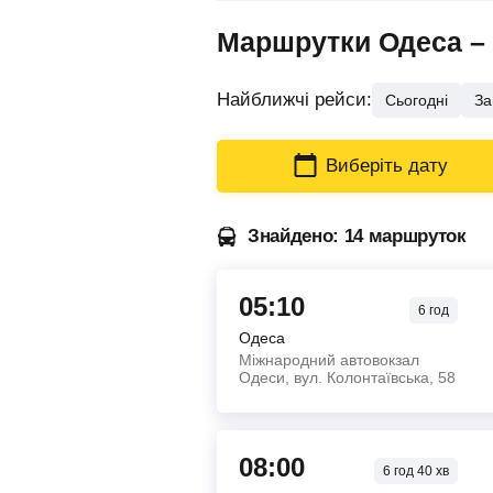
Маршрутки Одеса – В
Найближчі рейси:
Сьогодні
За
Виберіть дату
Знайдено: 14 маршруток
05:10
6
год
Одеса
Міжнародний автовокзал
Одеси, вул. Колонтаївська, 58
08:00
6
год
40
хв