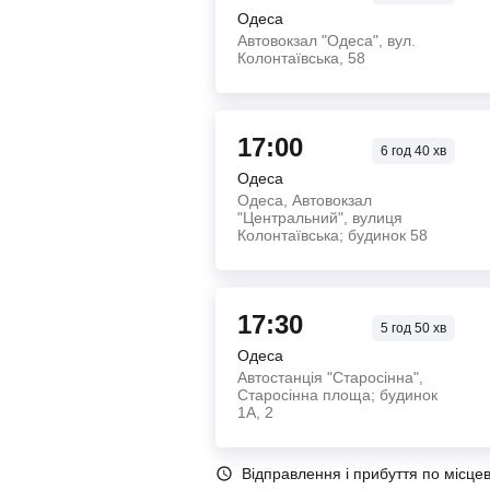
Одеса
Автовокзал "Одеса", вул.
Колонтаївська, 58
17:00
6
год
40
хв
Одеса
Одеса, Автовокзал
"Центральний", вулиця
Колонтаївська; будинок 58
17:30
5
год
50
хв
Одеса
Автостанція "Старосінна",
Старосінна площа; будинок
1А, 2
Відправлення і прибуття по місце