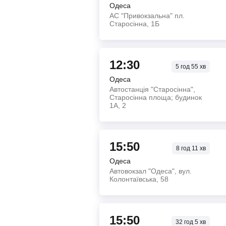
Одеса
АС "Привокзальна" пл.
Старосінна, 1Б
12:30
5
год
55
хв
Одеса
Автостанція "Старосінна",
Старосінна площа; будинок
1А, 2
15:50
8
год
11
хв
Одеса
Автовокзал "Одеса", вул.
Колонтаївська, 58
15:50
32
год
5
хв