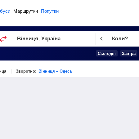
буси
Маршрутки
Попутки
Коли?
Cьогодні
Завтра
иця
Зворотно:
Вінниця – Одеса