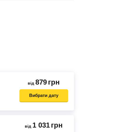
879
грн
від
Вибрати дату
1 031
грн
від