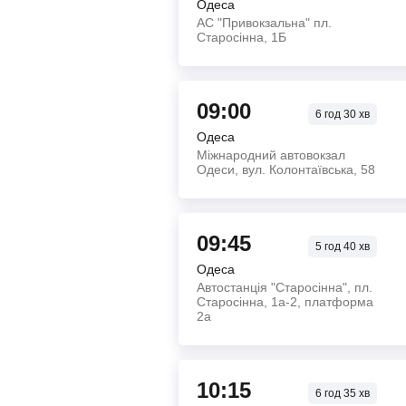
Одеса
АС "Привокзальна" пл.
Старосінна, 1Б
09:00
6
год
30
хв
Одеса
Міжнародний автовокзал
Одеси, вул. Колонтаївська, 58
09:45
5
год
40
хв
Одеса
Автостанція "Старосінна", пл.
Старосінна, 1а-2, платформа
2а
10:15
6
год
35
хв