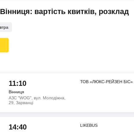
інниця: вартість квитків, розклад
втра
11:10
ТОВ «ЛЮКС-РЕЙЗЕН БІС»
Вінниця
АЗС "WOG", вул. Молодіжна,
29, Зарванці
14:40
LIKEBUS