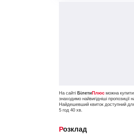
На сайті
Білети
Плюс
можна купити 
знаходимо найвигідніші пропозиції н
Найдешевший квиток доступний дл
5
год
40
хв
.
Розклад