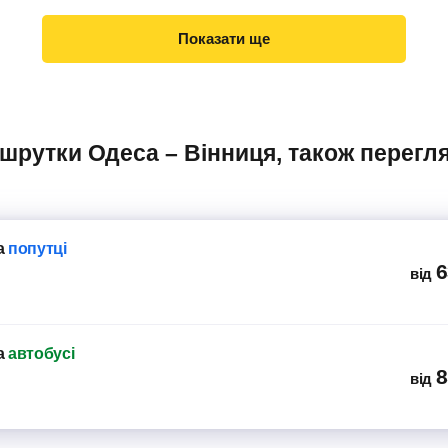
Показати ще
а
попутці
6
від
а
автобусі
8
від