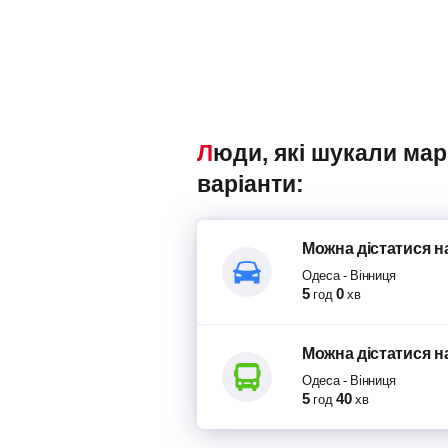
Люди, які шукали маршрутки Одеса – Вінниця, також переглядали наступні
варіанти:
Можна дістатися
н
Одеса
-
Вінниця
5
0
год
хв
Можна дістатися
н
Одеса
-
Вінниця
5
40
год
хв