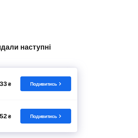
33
Подивитись
₴
52
Подивитись
₴