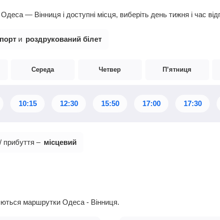
деса — Вінниця і доступні місця, виберіть день тижня і час ві
порт
и
роздрукований білет
Середа
Четвер
П’ятниця
10:15
12:30
15:50
17:00
17:30
/ прибуття –
місцевий
ляються маршрутки Одеса - Вінниця.