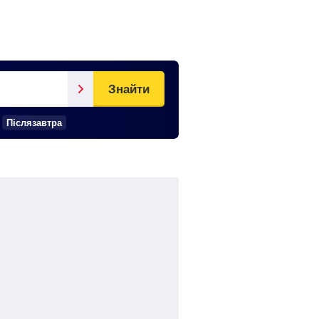
Знайти
Післязавтра