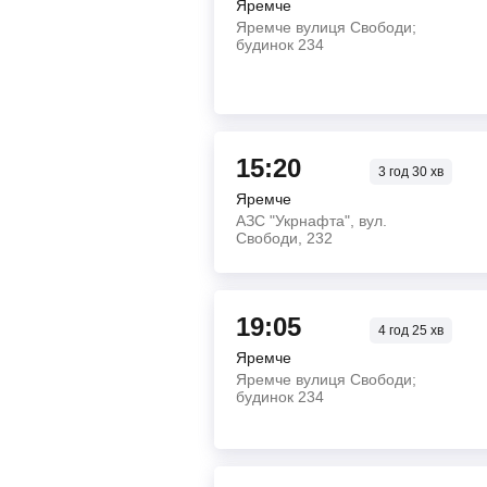
Яремче
Яремче вулиця Свободи;
будинок 234
15:20
3
год
30
хв
Яремче
АЗС "Укрнафта", вул.
Свободи, 232
19:05
4
год
25
хв
Яремче
Яремче вулиця Свободи;
будинок 234