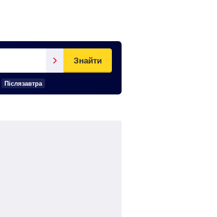
Знайти
Післязавтра