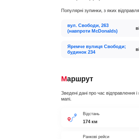
Популярні зупинки, з яких відправ
вул. Свободи, 263
в
(навпроти McDonalds)
Яремче вулиця Свободи;
в
будинок 234
Маршрут
Зведені дані про час відправлення і
мапі.
Відстань
174 км
Ранкові рейси