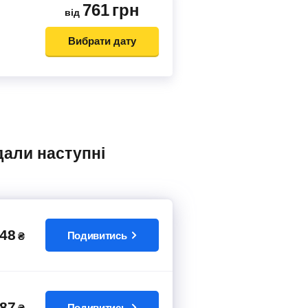
761
грн
від
Вибрати дату
48
Подивитись
₴
87
Подивитись