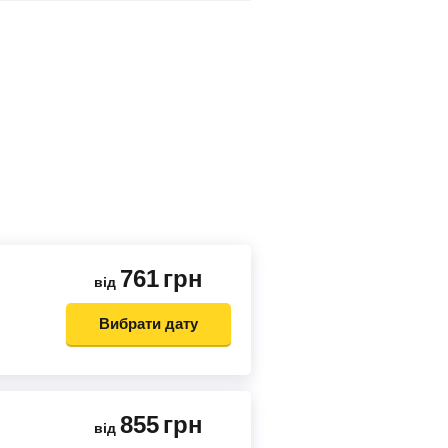
761
грн
від
Вибрати дату
855
грн
від