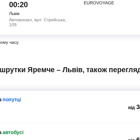
00:20
EUROVOYAGE
Львів
Автовокзал, вул. Стрийська,
109
вому часу.
а
попутці
3
від
а
автобусі
6