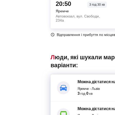
20:50
3
год
30
хв
Яремче
Автовокзал, вул. Свободи,
234а
Відправлення і прибуття по місце
Люди, які шукали маршрутки Яремче – Львів, також переглядали наступні
варіанти:
Можна дістатися
н
Яремче
-
Львів
3
0
год
хв
Можна дістатися
н