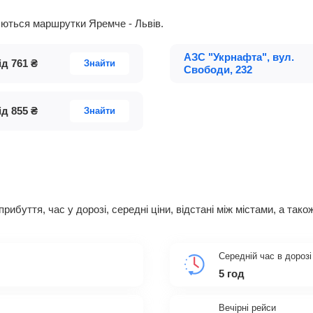
ляються маршрутки Яремче - Львів.
АЗС "Укрнафта", вул.
ід
761
₴
Знайти
Свободи, 232
ід
855
₴
Знайти
 прибуття, час у дорозі, середні ціни, відстані між містами, а т
Середній час в дорозі
5 год
Вечірні рейси