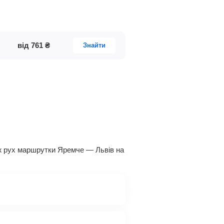
від
761
₴
Знайти
акож рух маршрутки Яремче — Львів на