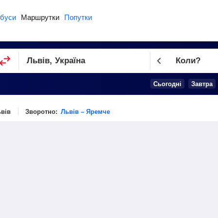
буси
Маршрутки
Попутки
Коли?
Cьогодні
Завтра
ьвів
Зворотно:
Львів – Яремче