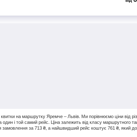
від
квитки на маршрутку Яремче – Львів. Ми порівнюємо ціни від різ
а один і той самий рейс. Ціна залежить від класу маршрутного та
я замовлення за
713
₴
, а найшвидший рейс коштує
761
₴
, який д