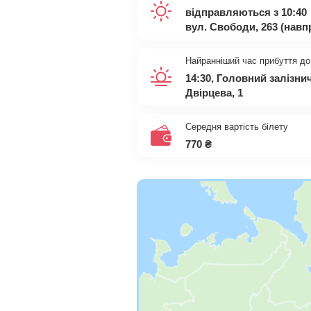
відправляються з 10:40
вул. Свободи, 263 (нав
Найранніший час прибуття до
14:30, Головний залізн
Двірцева, 1
Середня вартість білету
770
₴