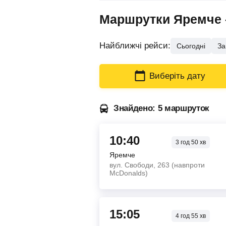
Маршрутки Яремче – 
Найближчі рейси:
Сьогодні
За
Виберіть дату
Знайдено: 5 маршруток
10:40
3
год
50
хв
Яремче
вул. Свободи, 263 (навпроти
McDonalds)
15:05
4
год
55
хв