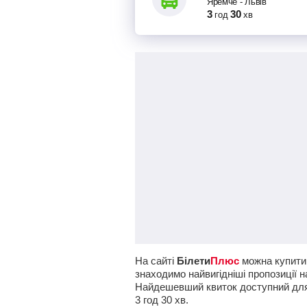
Яремче
-
Львів
3
30
год
хв
На сайті
Білети
Плюс
можна купити 
знаходимо найвигідніші пропозиції н
Найдешевший квиток доступний дл
3
год
30
хв
.