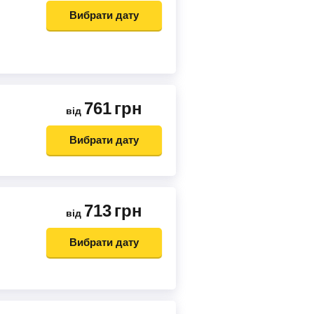
Вибрати дату
761
грн
від
Вибрати дату
713
грн
від
Вибрати дату